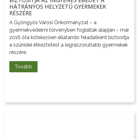
BIZTOSÍTJA AZ INGYENES EBÉDET A
HÁTRÁNYOS HELYZETŰ GYERMEKEK
VÁROSHÁZA
RÉSZÉRE
A Gyöngyös Városi Önkormányzat – a
gyermekvédelmi törvényben foglaltak alapján – már
AZ
2016 óta kötelezően ellátandó feladatként biztosítja
a szünidei étkeztetést a legrászorultabb gyermekek
ÖNKORMÁNYZAT
részére.
A
Tovább
KÉPVISELŐ-
TESTÜLET
A
VÁROSRENDÉSZET
TÁJÉKOZTATÓK
ÁTLÁTHATÓSÁG