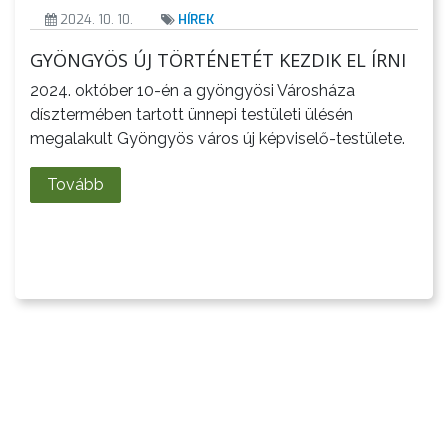
AZ
2024. 10. 10.
HÍREK
ÖNKORMÁNYZATI
GYÖNGYÖS ÚJ TÖRTÉNETÉT KEZDIK EL ÍRNI
CÉGEK
2024. október 10-én a gyöngyösi Városháza
ÉS
dísztermében tartott ünnepi testületi ülésén
INTÉZMÉNYEK
megalakult Gyöngyös város új képviselő-testülete.
NYOMTATVÁNYOK
Tovább
E-
ÜGYINTÉZÉS
TESTÜLETI
ANYAGOK
KISTÉRSÉG
GEOTERM-