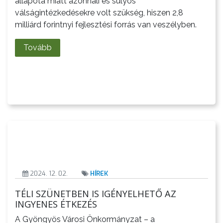
állapota miatt azonnali és súlyos
VÁROS
válságintézkedésekre volt szükség, hiszen 2,8
PÉNZÜGYEI
milliárd forintnyi fejlesztési forrás van veszélyben.
Tovább
KÖLTSÉGVETÉSI
RENDELETEK
2024. 12. 02.
HÍREK
AZ
ÉPÜLŐ
TÉLI SZÜNETBEN IS IGÉNYELHETŐ AZ
VÁROS
INGYENES ÉTKEZÉS
A Gyöngyös Városi Önkormányzat – a