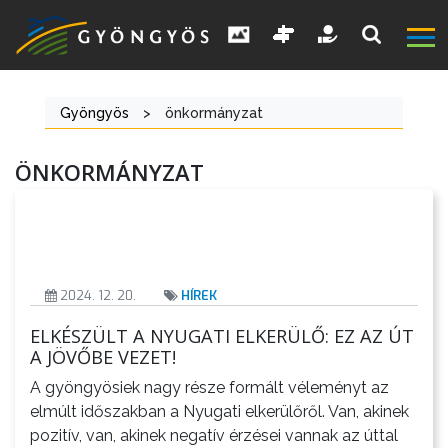
Gyöngyös
>
önkormányzat
ÖNKORMÁNYZAT
A
VÁROS
2024. 12. 20.
HÍREK
KIEMELT
ELKÉSZÜLT A NYUGATI ELKERÜLŐ: EZ AZ ÚT
A JÖVŐBE VEZET!
LÁTVÁNYOSSÁGOK
A gyöngyösiek nagy része formált véleményt az
GYÖNGYÖS
elmúlt időszakban a Nyugati elkerülőről. Van, akinek
VÁROS
pozitív, van, akinek negatív érzései vannak az úttal