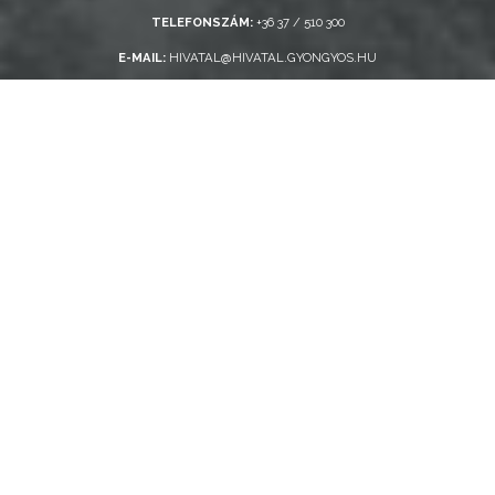
TELEFONSZÁM:
+36 37 / 510 300
E-MAIL:
HIVATAL@HIVATAL.GYONGYOS.HU
Gyors elérés
KORONAVÍRUS-INFORMÁCIÓK
EGÉSZSÉGÜGY / ÜGYELETEK
HULLADÉKSZÁLLÍTÁS
KÖZLEKEDÉS
TELEFONKÖNYV
ADATKEZELÉSI TÁJÉKOZTATÓ
GYONGYOS.HU ARCHÍVUM (A VÁROS KORÁBBI
WEBOLDALA)