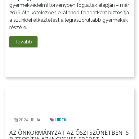
gyermekvédelmi törvényben foglaltak alapján – már
FEJLESZTÉSEK
2016 óta kötelezően ellátandó feladatként biztosítja
a szünidei étkeztetést a legrászorultabb gyermekek
KÖRNYEZETVÉDELEM
részére.
TELEPÜLÉSRENDEZÉS
Tovább
STRATÉGIÁK
ÉS
KONCEPCIÓK
BEJELENTŐ
2024. 10. 14.
HÍREK
AZ ÖNKORMÁNYZAT AZ ŐSZI SZÜNETBEN IS