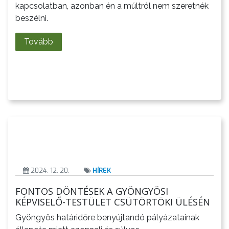
kapcsolatban, azonban én a múltról nem szeretnék
ÉRTÉKTÁRA
beszélni.
VÁROSUNKRÓL
Tovább
LAKOSSÁGI
INFORMÁCIÓK
HASZNOS
KVÍZ
2024. 12. 20.
HÍREK
FONTOS DÖNTÉSEK A GYÖNGYÖSI
KÉPVISELŐ-TESTÜLET CSÜTÖRTÖKI ÜLÉSÉN
Gyöngyös határidőre benyújtandó pályázatainak
A