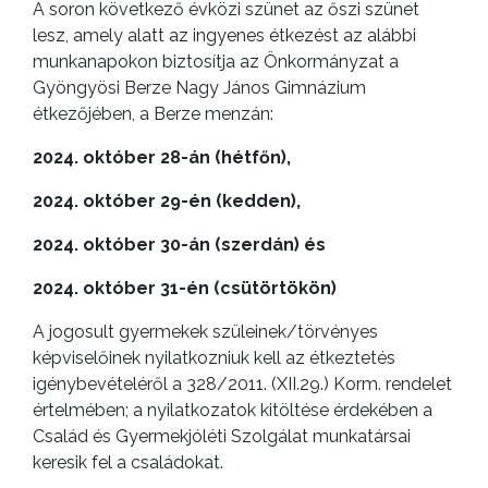
A
A soron következő évközi szünet az őszi szünet
VÁROS
lesz, amely alatt az ingyenes étkezést az alábbi
PÉNZÜGYEI
munkanapokon biztosítja az Önkormányzat a
Gyöngyösi Berze Nagy János Gimnázium
étkezőjében, a Berze menzán:
KÖLTSÉGVETÉSI
2024. október 28-án (hétfőn),
RENDELETEK
2024. október 29-én (kedden),
2024. október 30-án (szerdán) és
2024. október 31-én (csütörtökön)
A jogosult gyermekek szüleinek/törvényes
képviselőinek nyilatkozniuk kell az étkeztetés
igénybevételéről a 328/2011. (XII.29.) Korm. rendelet
értelmében; a nyilatkozatok kitöltése érdekében a
AZ
Család és Gyermekjóléti Szolgálat munkatársai
ÉPÜLŐ
keresik fel a családokat.
VÁROS