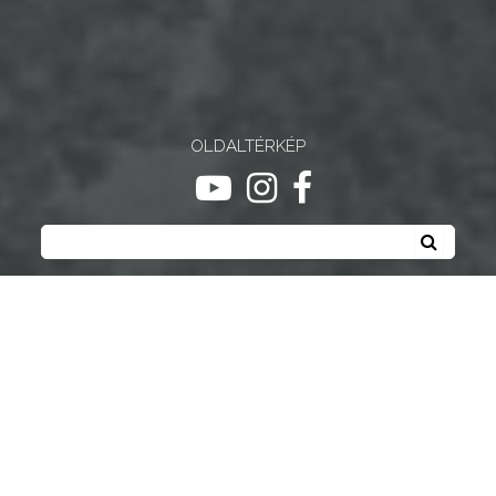
OLDALTÉRKÉP
ugrás youtube csatornára
ugrás instagram csatornár
ugrás facebook-oldalr
Keresés
Keresé
Gyöngyösi Kulturális Nonprofit Kft.
Gyöngyösi Médiaközpont Nonprofit Kft.
Gyöngyösi Sportfólió Nonprofit Kft.
Gyöngyösi Városgondozási Zrt.
Gyöngyösi Várostérség Fejlesztő Nonprofit Kft.
Vachott Sándor Városi Könyvtár