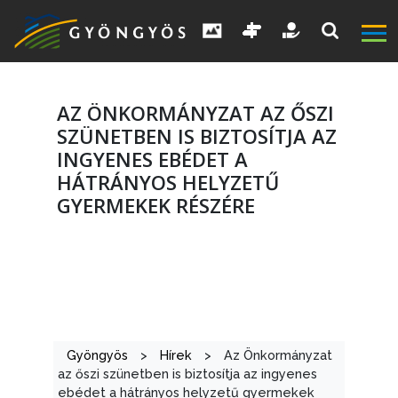
AZ ÖNKORMÁNYZAT AZ ŐSZI
SZÜNETBEN IS BIZTOSÍTJA AZ
INGYENES EBÉDET A
HÁTRÁNYOS HELYZETŰ
GYERMEKEK RÉSZÉRE
A
VÁROS
KIEMELT
LÁTVÁNYOSSÁGOK
Gyöngyös
>
Hírek
>
Az Önkormányzat
GYÖNGYÖS
az őszi szünetben is biztosítja az ingyenes
ebédet a hátrányos helyzetű gyermekek
VÁROS