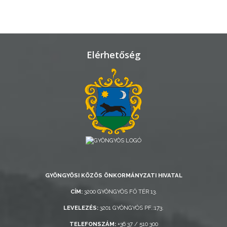
ÁTLÁTHATÓSÁG
AZ
ÖNKORMÁNYZATI
Elérhetőség
CÉGEK
ÉS
INTÉZMÉNYEK
NYOMTATVÁNYOK
E-
ÜGYINTÉZÉS
TESTÜLETI
GYÖNGYÖSI KÖZÖS ÖNKORMÁNYZATI HIVATAL
ANYAGOK
CÍM:
3200 GYÖNGYÖS FŐ TÉR 13.
LEVELEZÉS:
3201 GYÖNGYÖS PF.:173.
KISTÉRSÉG
TELEFONSZÁM:
+36 37 / 510 300