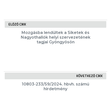
FEJLESZTÉSEK
ELŐZŐ CIKK
KÖRNYEZETVÉDELEM
Mozgásba lendültek a Siketek és
Nagyothallók helyi szervezetének
TELEPÜLÉSRENDEZÉS
tagjai Gyöngyösön
STRATÉGIÁK
ÉS
KONCEPCIÓK
KÖVETKEZŐ CIKK
BEJELENTŐ
10803-233/59/2024. hbvh. számú
hirdetmény