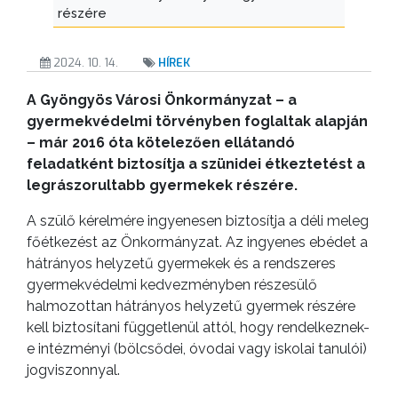
részére
ÉRTÉKTÁRA
VÁROSUNKRÓL
2024. 10. 14.
HÍREK
A Gyöngyös Városi Önkormányzat – a
LAKOSSÁGI
gyermekvédelmi törvényben foglaltak alapján
INFORMÁCIÓK
– már 2016 óta kötelezően ellátandó
feladatként biztosítja a szünidei étkeztetést a
HASZNOS
legrászorultabb gyermekek részére.
KVÍZ
A szülő kérelmére ingyenesen biztosítja a déli meleg
főétkezést az Önkormányzat. Az ingyenes ebédet a
hátrányos helyzetű gyermekek és a rendszeres
gyermekvédelmi kedvezményben részesülő
halmozottan hátrányos helyzetű gyermek részére
kell biztosítani függetlenül attól, hogy rendelkeznek-
e intézményi (bölcsődei, óvodai vagy iskolai tanulói)
jogviszonnyal.