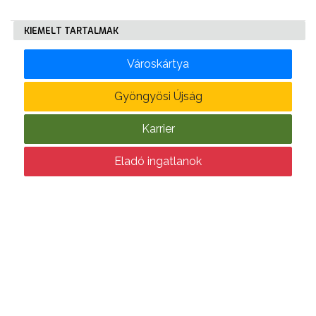
KIEMELT TARTALMAK
VÁROSHÁZA
Városkártya
Gyöngyösi Újság
AZ
Karrier
ÖNKORMÁNYZAT
Eladó ingatlanok
A
KÉPVISELŐ-
TESTÜLET
A
VÁROSRENDÉSZET
TÁJÉKOZTATÓK