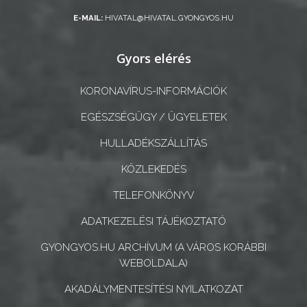
GEOTERM-
E-MAIL:
HIVATAL@HIVATAL.GYONGYOS.HU
GYÖNGYÖS
Gyors elérés
KORONAVÍRUS-INFORMÁCIÓK
EGÉSZSÉGÜGY / ÜGYELETEK
HULLADÉKSZÁLLÍTÁS
KÖZLEKEDÉS
TELEFONKÖNYV
ADATKEZELÉSI TÁJÉKOZTATÓ
GYONGYOS.HU ARCHÍVUM (A VÁROS KORÁBBI
WEBOLDALA)
AKADÁLYMENTESÍTÉSI NYILATKOZAT