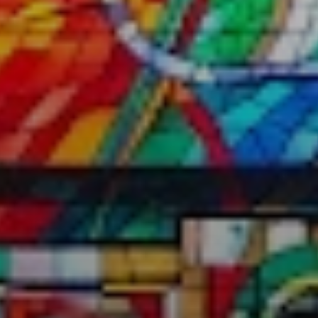
KÖLTSÉGVETÉSI
RENDELETEK
AZ
ÉPÜLŐ
VÁROS
FEJLESZTÉSEK
KÖRNYEZETVÉDELEM