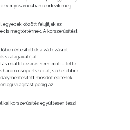
ndezvénycsarnokban rendezik meg.
egyebek között felújítják az
sek is megtörténnek. A korszerűsítést
őben értesítették a változásról,
k szalagavatóját.
tás miatti bezárás nem érinti – tette
nak három csoportszobát, szélesebbre
akadálymentesített mosdót építenek.
nlegi világítást pedig az
ikai korszerűsítés együttesen teszi