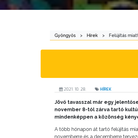
ÖNKORMÁNYZAT
A
KÉPVISELŐ-
Gyöngyös
>
Hírek
>
Felújítás mi
TESTÜLET
A
VÁROSRENDÉSZET
TÁJÉKOZTATÓK
2021. 10. 28.
HÍREK
ÁTLÁTHATÓSÁG
Jövő tavasszal már egy jelentős
AZ
november 8-tól zárva tartó kultú
ÖNKORMÁNYZATI
mindenképpen a közönség kénye
CÉGEK
A több hónapon át tartó felújítás 
ÉS
novemberre és a decemberre terveze