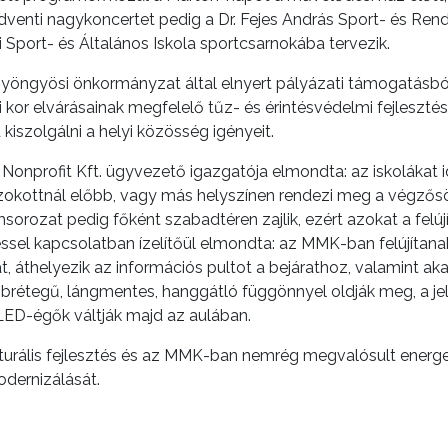
enti nagykoncertet pedig a Dr. Fejes András Sport- és Re
i Sport- és Általános Iskola sportcsarnokába tervezik.
öngyösi önkormányzat által elnyert pályázati támogatásból 
 kor elvárásainak megfelelő tűz- és érintésvédelmi fejleszté
iszolgálni a helyi közösség igényeit.
Nonprofit Kft. ügyvezető igazgatója elmondta: az iskolákat id
zokottnál előbb, vagy más helyszínen rendezi meg a végzősö
orozat pedig főként szabadtéren zajlik, ezért azokat a felújí
téssel kapcsolatban ízelítőül elmondta: az MMK-ban felújíta
ját, áthelyezik az információs pultot a bejárathoz, valamint 
brétegű, lángmentes, hanggátló függönnyel oldják meg, a jele
LED-égők váltják majd az aulában.
lturális fejlesztés és az MMK-ban nemrég megvalósult energet
odernizálását.