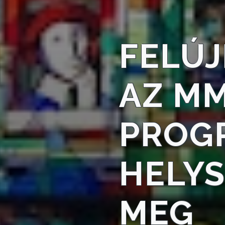
TELEPÜLÉSRENDEZÉS
FELÚJ
STRATÉGIÁK
ÉS
KONCEPCIÓK
AZ MM
BEJELENTŐ
PROG
HELY
VÁROSHÁZA
MEG
AZ