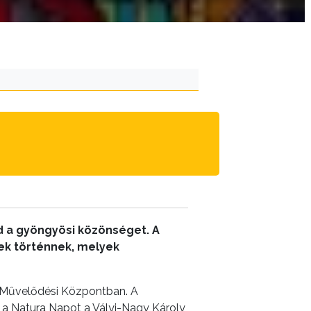
d a gyöngyösi közönséget. A
sek történnek, melyek
a Művelődési Központban. A
 a Natura Napot a Vályi-Nagy Károly