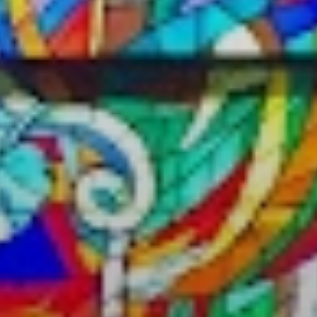
VÁROSUNKRÓL
LAKOSSÁGI
INFORMÁCIÓK
HASZNOS
KVÍZ
A
VÁROS
PÉNZÜGYEI