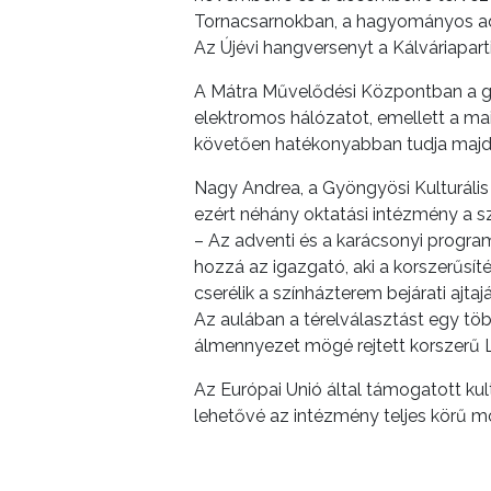
INTÉZMÉNYEK
Tornacsarnokban, a hagyományos adv
Az Újévi hangversenyt a Kálváriapart
NYOMTATVÁNYOK
A Mátra Művelődési Központban a gy
E-
elektromos hálózatot, emellett a mai
ÜGYINTÉZÉS
követően hatékonyabban tudja majd k
Nagy Andrea, a Gyöngyösi Kulturális 
TESTÜLETI
ezért néhány oktatási intézmény a s
ANYAGOK
– Az adventi és a karácsonyi programs
hozzá az igazgató, aki a korszerűsí
KISTÉRSÉG
cserélik a színházterem bejárati ajta
Az aulában a térelválasztást egy töb
GEOTERM-
álmennyezet mögé rejtett korszerű 
GYÖNGYÖS
Az Európai Unió által támogatott ku
lehetővé az intézmény teljes körű m