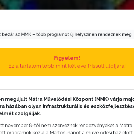
att bezár az MMK – több programot új helyszínen rendeznek meg
Figyelem!
Ez a tartalom több mint két éve frissült utoljára!
en megújult Mátra Művelődési Központ (MMK) várja maj
ra házában olyan infrastrukturális és eszközfejleszté
lmét szolgálják.
miatt november 8-tól nem szerveznek rendezvényeket a Mátr
tt programok közül a Márton-napot a művelődési ház előtt,