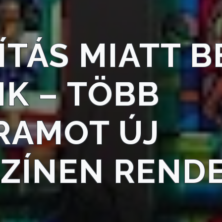
ÍTÁS MIATT 
K – TÖBB
RAMOT ÚJ
SZÍNEN REND