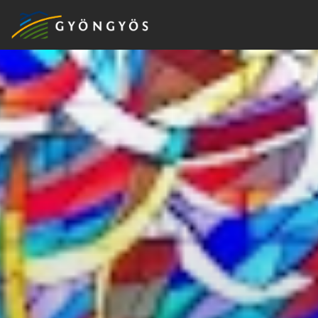
A
VÁROS
KIEMELT
LÁTVÁNYOSSÁGOK
GYÖNGYÖS
VÁROS
ÉRTÉKTÁRA