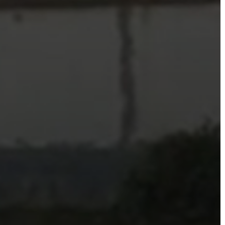
VÁROS
FEJLESZTÉSEK
KÖRNYEZETVÉDELEM
TELEPÜLÉSRENDEZÉS
STRATÉGIÁK
ÉS
KONCEPCIÓK
BEJELENTŐ