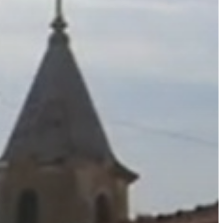
VÁROS
ÉRTÉKTÁRA
VÁROSUNKRÓL
LAKOSSÁGI
INFORMÁCIÓK
HASZNOS
KVÍZ