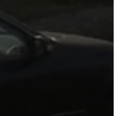
VÁROSHÁZA
AZ
ÖNKORMÁNYZAT
A
KÉPVISELŐ-
TESTÜLET
A
VÁROSRENDÉSZET