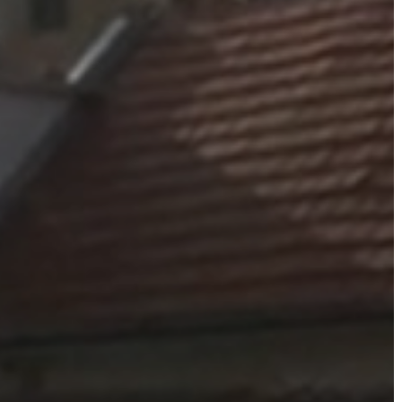
A
VÁROS
PÉNZÜGYEI
KÖLTSÉGVETÉSI
RENDELETEK
AZ
ÉPÜLŐ