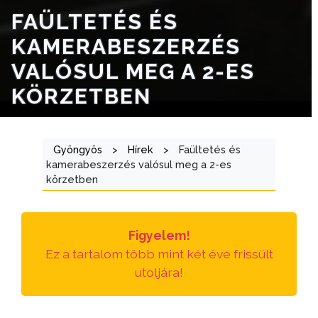
TÁJÉKOZTATÓK
FAÜLTETÉS ÉS
KAMERABESZERZÉS
ÁTLÁTHATÓSÁG
VALÓSUL MEG A 2-ES
AZ
KÖRZETBEN
ÖNKORMÁNYZATI
CÉGEK
ÉS
Gyöngyös
>
Hírek
>
Faültetés és
INTÉZMÉNYEK
kamerabeszerzés valósul meg a 2-es
körzetben
NYOMTATVÁNYOK
E-
Figyelem!
ÜGYINTÉZÉS
Ez a tartalom több mint két éve frissült
utoljára!
TESTÜLETI
ANYAGOK