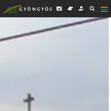
A
VÁROS
KIEMELT
LÁTVÁNYOSSÁGOK
GYÖNGYÖS