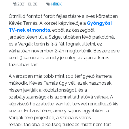
2021. 10. 28.
HÍREK
KISTÉRSÉG
Ötmillió forintot fordít fejlesztésre a 2-es körzetben
GEOTERM-
Kévés Tamás. A körzet képviselője a
Gyöngyösi
GYÖNGYÖS
TV-nek elmondta
, ebből az összegből
járdaépítésen túl a Sziget utcában lévő parkolónál
és a Vargák terén is 3-3 fát fognak ültetni, ez
várhatóan november 2-án megtörténik. Beszerzésre
kerül 3 kamera is, amely jelenleg az ajánlatkérés
fázisában tart.
A városban már több mint 100 térfigyelő kamera
működik. Kévés Tamás úgy véli, ezek hasznosak,
hiszen javítják a közbiztonságot, és a
szabálytalanságok is azonnal láthatóvá válnak. A
képviselő hozzátette, van két tervvel rendelkező kis
köz az Eötvös téren, amely sajnos egyébként a
Vargák tere projektbe, a szociális város
rehabilitációba, a költség túllépés miatt nem fért