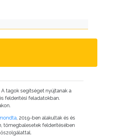
 A tagok segítséget nyújtanak a
 felderítési feladatokban.
akon.
lmondta
, 2019-ben alakultak és és
n, tömegbalesetek felderítésében
őszolgálattal.