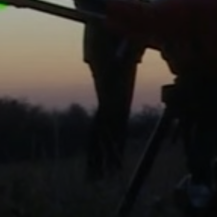
KÖLTSÉGVETÉSI
RENDELETEK
AZ
ÉPÜLŐ
VÁROS
FEJLESZTÉSEK
KÖRNYEZETVÉDELEM