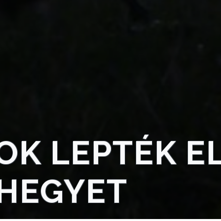
K LEPTÉK E
-HEGYET