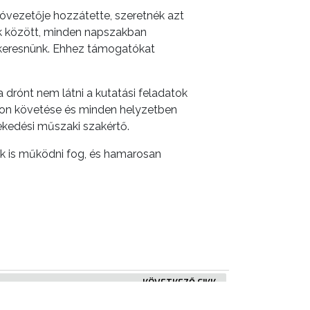
vezetője hozzátette, szeretnék azt
ek között, minden napszakban
á keresnünk. Ehhez támogatókat
 drónt nem látni a kutatási feladatok
omon követése és minden helyzetben
ekedési műszaki szakértő.
uk is működni fog, és hamarosan
KÖVETKEZŐ CIKK
be burkolózik Gyöngyös ékszerdoboza