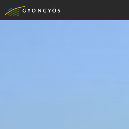
A
VÁROS
KIEMELT
LÁTVÁNYOSSÁGOK
GYÖNGYÖS
VÁROS
ÉRTÉKTÁRA