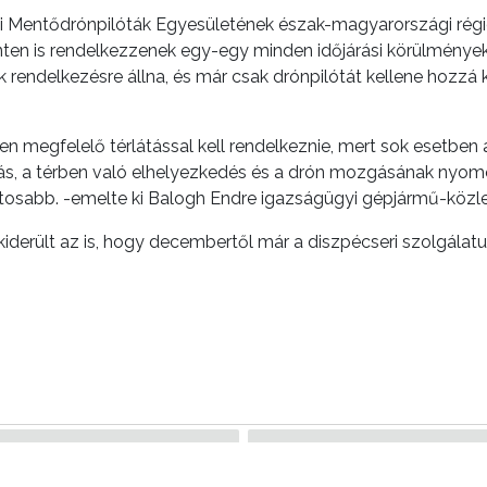
Mentődrónpilóták Egyesületének észak-magyarországi régió
zinten is rendelkezzenek egy-egy minden időjárási körülmény
k rendelkezésre állna, és már csak drónpilótát kellene hozz
en megfelelő térlátással kell rendelkeznie, mert sok esetben a
látás, a térben való elhelyezkedés és a drón mozgásának ny
ontosabb. -emelte ki Balogh Endre igazságügyi gépjármű-közl
iderült az is, hogy decembertől már a diszpécseri szolgálat
Zené