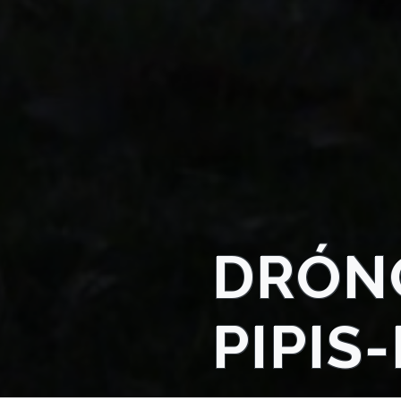
TELEPÜLÉSRENDEZÉS
STRATÉGIÁK
ÉS
KONCEPCIÓK
BEJELENTŐ
DRÓNO
VÁROSHÁZA
PIPIS
AZ