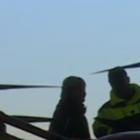
VÁROSUNKRÓL
LAKOSSÁGI
INFORMÁCIÓK
HASZNOS
KVÍZ
A
VÁROS
PÉNZÜGYEI