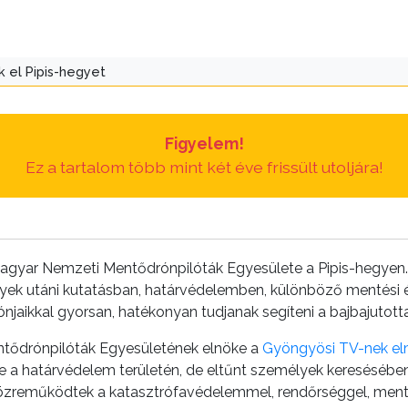
k el Pipis-hegyet
Figyelem!
Ez a tartalom több mint két éve frissült utoljára!
agyar Nemzeti Mentődrónpilóták Egyesülete a Pipis-hegyen.
ek utáni kutatásban, határvédelemben, különböző mentési és
njaikkal gyorsan, hatékonyan tudjanak segíteni a bajbajutott
tődrónpilóták Egyesületének elnöke a
Gyöngyösi TV-nek e
re a határvédelem területén, de eltűnt személyek keresésébe
közreműködtek a katasztrófavédelemmel, rendőrséggel, ment