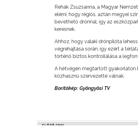
Rehák Zsuzsanna, a Magyar Nemzeti 
NYOMTATVÁNYOK
elérni, hogy régiós, aztán megyei s
bevethető drónnal, így az eszközpar
E-
keresnek.
ÜGYINTÉZÉS
Ahhoz, hogy valaki drónpilóta lehess
végrehajtása során, így ezért a tér
TESTÜLETI
történő biztos kontrollálása a legf
ANYAGOK
A hétvégén megtartott gyakorlaton k
KISTÉRSÉG
közhasznú szervezetté válnak.
Borítókép: Gyöngyösi TV
GEOTERM-
GYÖNGYÖS
ELŐZŐ CIKK
Misztikus jelenségek az égbolton