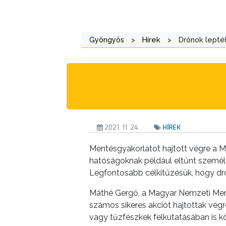
ÖNKORMÁNYZAT
A
Gyöngyös
>
Hírek
>
Drónok lepté
KÉPVISELŐ-
TESTÜLET
A
VÁROSRENDÉSZET
TÁJÉKOZTATÓK
2021. 11. 24.
HÍREK
ÁTLÁTHATÓSÁG
Mentésgyakorlatot hajtott végre a M
hatóságoknak például eltűnt személy
AZ
Legfontosabb célkitűzésük, hogy dró
ÖNKORMÁNYZATI
Máthé Gergő, a Magyar Nemzeti Men
CÉGEK
számos sikeres akciót hajtottak vég
ÉS
vagy tűzfészkek felkutatásában is 
INTÉZMÉNYEK