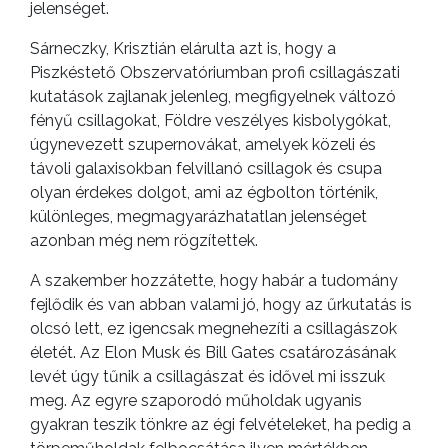
jelenséget.
Sárneczky, Krisztián elárulta azt is, hogy a
Piszkéstető Obszervatóriumban profi csillagászati
kutatások zajlanak jelenleg, megfigyelnek változó
fényű csillagokat, Földre veszélyes kisbolygókat,
úgynevezett szupernovákat, amelyek közeli és
távoli galaxisokban felvillanó csillagok és csupa
olyan érdekes dolgot, ami az égbolton történik,
különleges, megmagyarázhatatlan jelenséget
azonban még nem rögzítettek.
A szakember hozzátette, hogy habár a tudomány
fejlődik és van abban valami jó, hogy az űrkutatás is
olcsó lett, ez igencsak megnehezíti a csillagászok
életét. Az Elon Musk és Bill Gates csatározásának
levét úgy tűnik a csillagászat és idővel mi isszuk
meg. Az egyre szaporodó műholdak ugyanis
gyakran teszik tönkre az égi felvételeket, ha pedig a