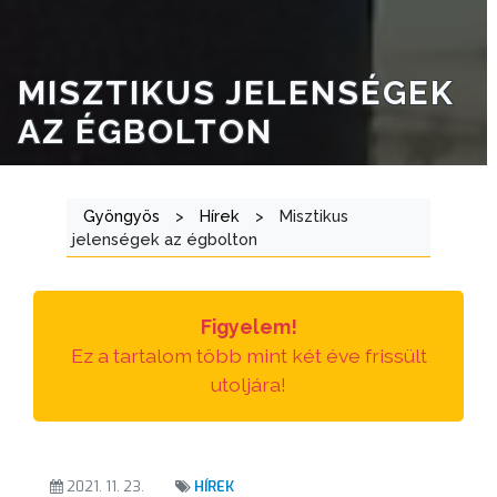
MISZTIKUS JELENSÉGEK
AZ ÉGBOLTON
Gyöngyös
>
Hírek
>
Misztikus
jelenségek az égbolton
Figyelem!
Ez a tartalom több mint két éve frissült
utoljára!
2021. 11. 23.
HÍREK