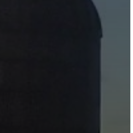
ÖNKORMÁNYZATI
CÉGEK
ÉS
INTÉZMÉNYEK
NYOMTATVÁNYOK
E-
ÜGYINTÉZÉS
TESTÜLETI
ANYAGOK
KISTÉRSÉG
GEOTERM-
GYÖNGYÖS