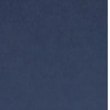
LÁTVÁNYOSSÁGOK
GYÖNGYÖS
VÁROS
ÉRTÉKTÁRA
VÁROSUNKRÓL
LAKOSSÁGI
INFORMÁCIÓK
HASZNOS
KVÍZ