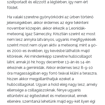
szétporladt és elizzott a légtérben, így nem ért
földet.
Ha valaki szeretne gyönyörködni az űrben történő
jelenségekben, akkor érdemes az égre tekinteni
november közepén, akkor érkezik a Leonidák-
meteorraj, igaz Sárneczky, Krisztián szerint ez most
nem lesz annyira látványos, ugyanis megfigyeléseik
szerint most nem olyan aktív a meteorraj, mint a 90-
es 2000-es években, így kevésbé láthatók majd
kitörések. Aki mindenképp szeretne hullócsillagot
látni, annak jó hír, hogy december 13-án és 14-én
érkeznek a geminidák. Akkor érdemes lesz 8-9-10
óra magasságában egy forró teával kiülni a teraszra,
hiszen akkor megpillanthatjuk ezeket a
hullócsillagokat. Ugyan a hold elég nagy lesz, amely
ellensége a csillagászoknak, fénye ugyanis
eltüntetni az égitesteket és meteorokat, ennek
ellenére, szemtanúi lehetünk majd egy-két ilyen égi