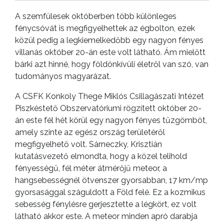
A szemfülesek októberben több különleges
fénycsóvát is megfigyelhettek az égbolton, ezek
közül pedig a legkiemelkedőbb egy nagyon fényes
villanás október 20-án este volt látható. Ám mielőtt
bárki azt hinné, hogy földönkívüli életről van szó, van
tudományos magyarázat.
A CSFK Konkoly Thege Miklós Csillagászati Intézet
Piszkéstető Obszervatóriumi rögzített október 20-
án este fél hét körül egy nagyon fényes tűzgömböt,
amely szinte az egész ország területéről
megfigyelhető volt. Sárneczky, Krisztián
kutatásvezető elmondta, hogy a közel telihold
fényességű, fél méter átmérőjű meteor, a
hangsebességnél ötvenszer gyorsabban, 17 km/mp
gyorsasággal száguldott a Föld felé. Ez a kozmikus
sebesség fénylésre gerjesztette a légkört, ez volt
látható akkor este. A meteor minden apró darabja