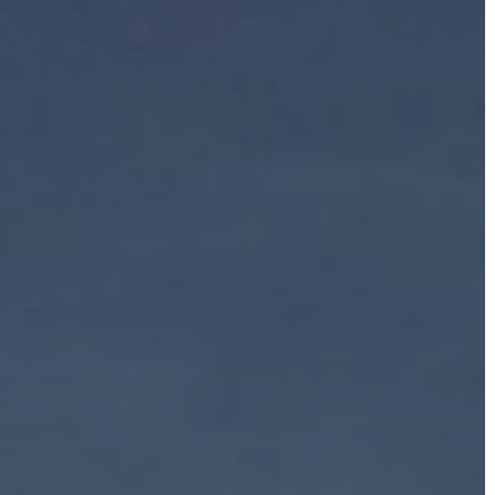
AZ
ÉPÜLŐ
VÁROS
FEJLESZTÉSEK
KÖRNYEZETVÉDELEM
TELEPÜLÉSRENDEZÉS