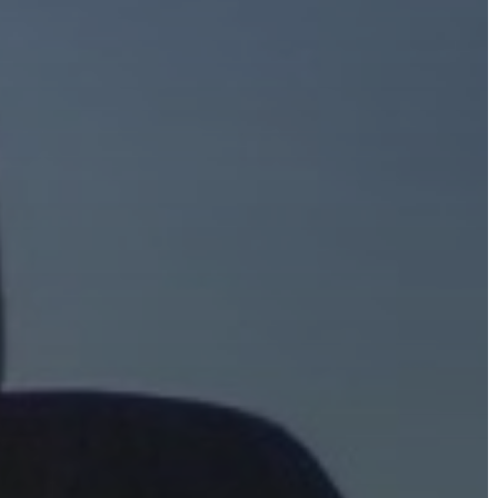
AZ
ÖNKORMÁNYZAT
A
KÉPVISELŐ-
TESTÜLET
A
VÁROSRENDÉSZET
TÁJÉKOZTATÓK
ÁTLÁTHATÓSÁG
AZ