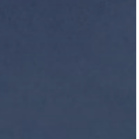
A
VÁROS
PÉNZÜGYEI
KÖLTSÉGVETÉSI
RENDELETEK