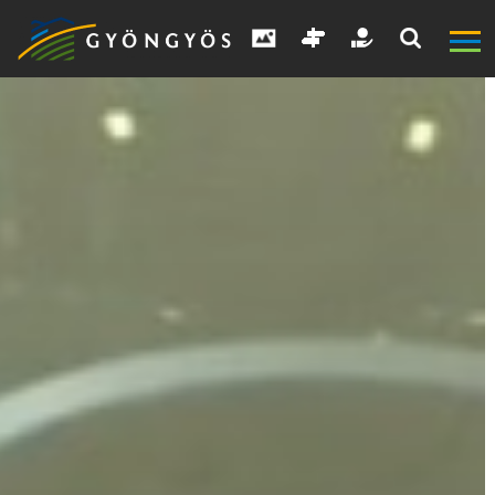
A
VÁROS
KIEMELT
LÁTVÁNYOSSÁGOK