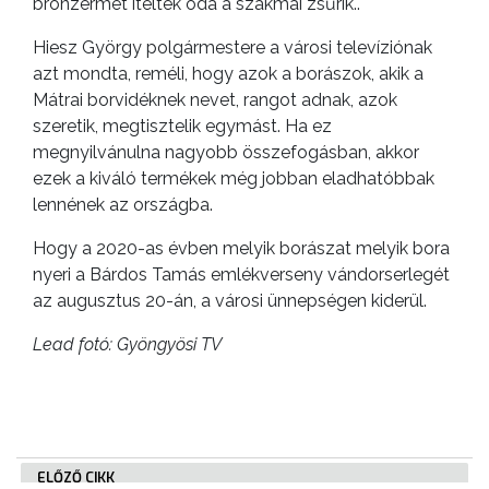
bronzérmet ítéltek oda a szakmai zsűrik..
Hiesz György polgármestere a városi televíziónak
azt mondta, reméli, hogy azok a borászok, akik a
Mátrai borvidéknek nevet, rangot adnak, azok
szeretik, megtisztelik egymást. Ha ez
megnyilvánulna nagyobb összefogásban, akkor
ezek a kiváló termékek még jobban eladhatóbbak
lennének az országba.
Hogy a 2020-as évben melyik borászat melyik bora
nyeri a Bárdos Tamás emlékverseny vándorserlegét
az augusztus 20-án, a városi ünnepségen kiderül.
Lead fotó: Gyöngyösi TV
ELŐZŐ CIKK