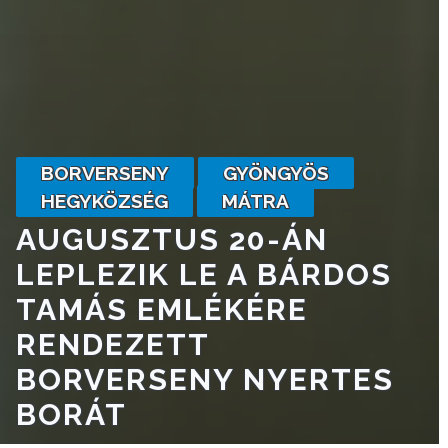
A
VÁROSRENDÉSZET
TÁJÉKOZTATÓK
ÁTLÁTHATÓSÁG
BORVERSENY
GYÖNGYÖS
HEGYKÖZSÉG
MÁTRA
AZ
AUGUSZTUS 20-ÁN
ÖNKORMÁNYZATI
LEPLEZIK LE A BÁRDOS
CÉGEK
ÉS
TAMÁS EMLÉKÉRE
INTÉZMÉNYEK
RENDEZETT
BORVERSENY NYERTES
NYOMTATVÁNYOK
BORÁT
E-
ÜGYINTÉZÉS