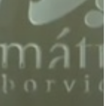
A
VÁROS
PÉNZÜGYEI
KÖLTSÉGVETÉSI
RENDELETEK