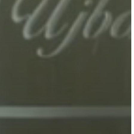
VÁROSHÁZA
AZ
ÖNKORMÁNYZAT
A
KÉPVISELŐ-
TESTÜLET