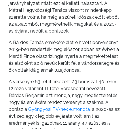
járványhelyzet miatt ezt el kellett halasztani. A
Mátrai Hegyközségi Tanács viszont mindenképp
szerette volna, ha még a szüreti időszak előtt ebből
az alkalomból megmérethetik magukat és a 2020-
as évjárat nedűit a borászok.
A Bárdos Tamás emlékére életre hívott borversenyt
2019-ben rendezték meg először, abban az évben a
Maróti Pince olaszrizlingje nyerte a megmérettetést
és elsőként az ő nevük került fel a vándorserlegre és
ők voltak idáig annak tulajdonosai.
A versenyre 63 tétel érkezett. 23 borászat 40 fehér,
12 rozé valamint 11 tétel vörösborral nevezett.
Bárdos Benjamin azt mondja, nagy megtiszteltetés,
hogy fia emlékére rendez versenyt a szakma. A
borász a
Gyöngyösi TV-nek elmondta
, a 2020-as az
évtized egyik legjobb évjárata volt, amit az
eredmények is igazolnak. 11 arany, 47 ezüst és 5