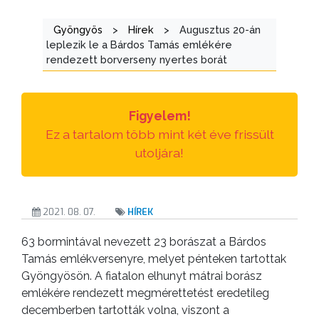
Gyöngyös
>
Hírek
>
Augusztus 20-án
TESTÜLETI
leplezik le a Bárdos Tamás emlékére
ANYAGOK
rendezett borverseny nyertes borát
KISTÉRSÉG
Figyelem!
GEOTERM-
Ez a tartalom több mint két éve frissült
GYÖNGYÖS
utoljára!
2021. 08. 07.
HÍREK
63 bormintával nevezett 23 borászat a Bárdos
Tamás emlékversenyre, melyet pénteken tartottak
Gyöngyösön. A fiatalon elhunyt mátrai borász
emlékére rendezett megmérettetést eredetileg
decemberben tartották volna, viszont a