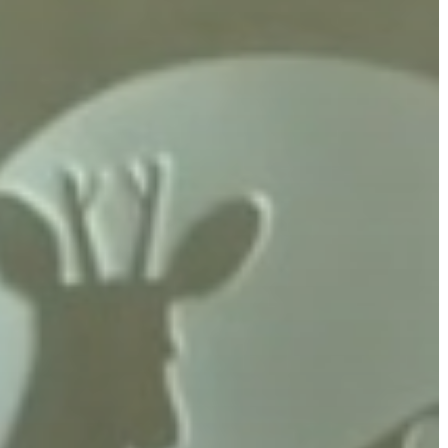
GYÖNGYÖS
VÁROS
ÉRTÉKTÁRA
VÁROSUNKRÓL
LAKOSSÁGI
INFORMÁCIÓK
HASZNOS
KVÍZ