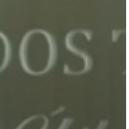
AZ
ÉPÜLŐ
VÁROS
FEJLESZTÉSEK
KÖRNYEZETVÉDELEM
TELEPÜLÉSRENDEZÉS
STRATÉGIÁK
ÉS
KONCEPCIÓK
BEJELENTŐ