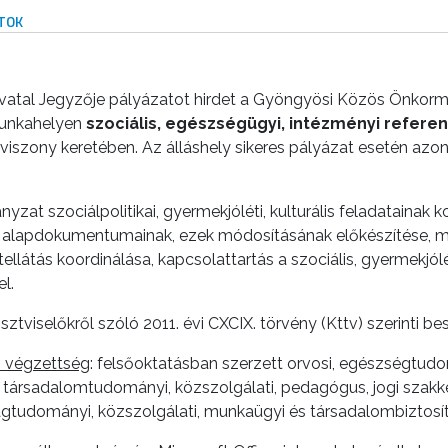
TOK
tal Jegyzője pályázatot hirdet a Gyöngyösi Közös Önkormá
munkahelyen
szociális, egészségügyi, intézményi refere
ogviszony keretében. Az álláshely sikeres pályázat esetén azo
zat szociálpolitikai, gyermekjóléti, kulturális feladatainak k
alapdokumentumainak, ezek módosításának előkészítése, műk
látás koordinálása, kapcsolattartás a szociális, gyermekjólét
l.
sztviselőkről szóló 2011. évi CXCIX. törvény (Kttv) szerinti be
 végzettség
: felsőoktatásban szerzett orvosi, egészségtu
 társadalomtudományi, közszolgálati, pedagógus, jogi szakk
tudományi, közszolgálati, munkaügyi és társadalombiztosítá