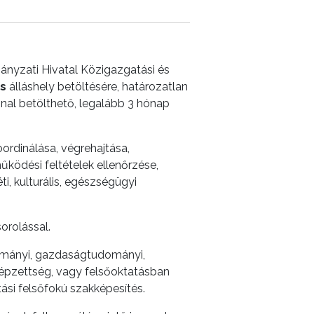
nyzati Hivatal Közigazgatási és
ns
álláshely betöltésére, határozatlan
nnal betölthető, legalább 3 hónap
oordinálása, végrehajtása,
ödési feltételek ellenőrzése,
i, kulturális, egészségügyi
sorolással.
dományi, gazdaságtudományi,
épzettség, vagy felsőoktatásban
si felsőfokú szakképesítés.