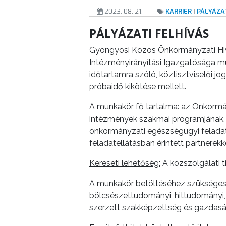
VÁROSUNKRÓL
2023. 08. 21.
KARRIER
|
PÁLYÁZA
PÁLYÁZATI FELHÍVÁS
LAKOSSÁGI
INFORMÁCIÓK
Gyöngyösi Közös Önkormányzati Hiva
Intézményirányítási Igazgatósága 
HASZNOS
időtartamra szóló, köztisztviselői j
próbaidő kikötése mellett.
KVÍZ
A munkakör fő tartalma:
az Önkormány
intézmények szakmai programjának, 
önkormányzati egészségügyi feladatel
feladatellátásban érintett partnerekke
Kereseti lehetőség:
A közszolgálati ti
A
A munkakör betöltéséhez szükséges
VÁROS
bölcsészettudományi, hittudományi,
PÉNZÜGYEI
szerzett szakképzettség és gazdaság