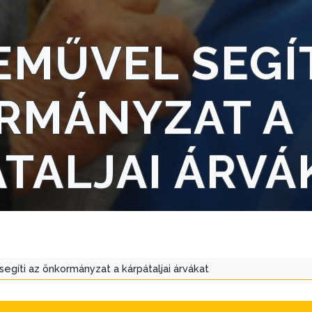
MŰVEL SEGÍT
RMÁNYZAT A
TALJAI ÁRVÁ
gíti az önkormányzat a kárpátaljai árvákat