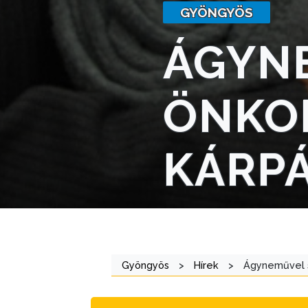
GYÖNGYÖS
STRATÉGIÁK
ÁGYNE
ÉS
KONCEPCIÓK
ÖNKO
BEJELENTŐ
KÁRPÁ
VÁROSHÁZA
AZ
Gyöngyös
>
Hírek
>
Ágyneművel se
ÖNKORMÁNYZAT