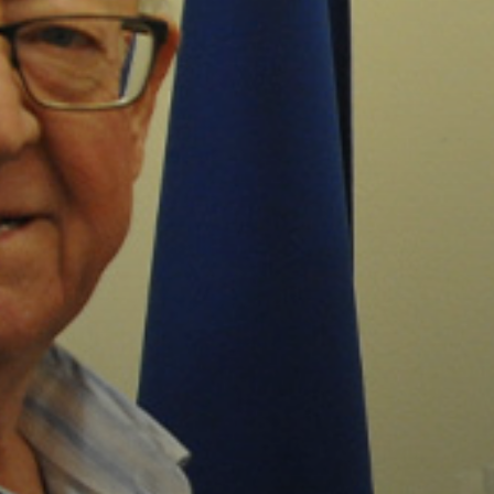
VÁROSUNKRÓL
LAKOSSÁGI
INFORMÁCIÓK
HASZNOS
KVÍZ
A
VÁROS
PÉNZÜGYEI