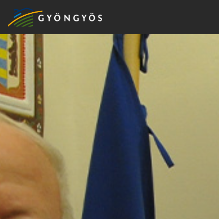
A
VÁROS
KIEMELT
LÁTVÁNYOSSÁGOK
GYÖNGYÖS
VÁROS
ÉRTÉKTÁRA