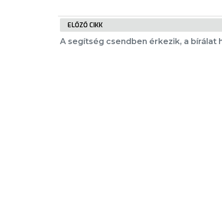
E-
ELŐZŐ CIKK
ÜGYINTÉZÉS
A segítség csendben érkezik, a bírálat
TESTÜLETI
ANYAGOK
KISTÉRSÉG
KIEMELT TARTALMAK
GEOTERM-
GYÖNGYÖS
Városkártya
Gyöngyösi Újság