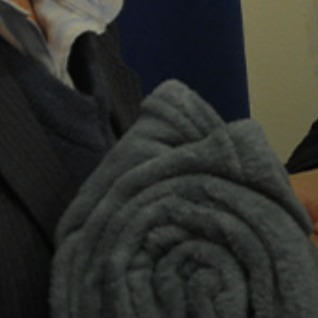
KÖLTSÉGVETÉSI
RENDELETEK
AZ
ÉPÜLŐ
VÁROS
FEJLESZTÉSEK
KÖRNYEZETVÉDELEM
TELEPÜLÉSRENDEZÉS