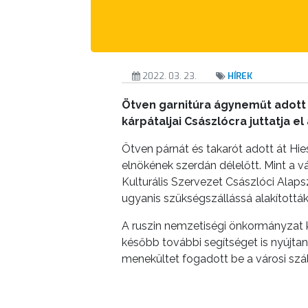
A
KÉPVISELŐ-
TESTÜLET
A
2022. 03. 23.
HÍREK
VÁROSRENDÉSZET
Ötven garnitúra ágyneműt adott
kárpátaljai Császlócra juttatja e
TÁJÉKOZTATÓK
Ötven párnát és takarót adott át H
ÁTLÁTHATÓSÁG
elnökének szerdán délelőtt. Mint a 
Kulturális Szervezet Császlóci Alaps
AZ
ugyanis szükségszállássá alakítottá
ÖNKORMÁNYZATI
A ruszin nemzetiségi önkormányzat 
CÉGEK
később további segítséget is nyújt
ÉS
menekültet fogadott be a városi szá
INTÉZMÉNYEK
NYOMTATVÁNYOK