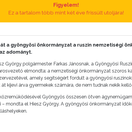
Figyelem!
Ez a tartalom több mint két éve frissült utoljára!
 át a gyöngyösi önkormányzat a ruszin nemzetiségi ö
l az adományt.
iesz György polgármester Farkas Jánosnak, a Gyöngyösi Rus
városvezető elmondta: a nemzetiségi önkormányzat szoros ka
zervezetével, amely segítségért fordult a gyöngyösi ruszinokh
k át kijevi árva gyermekek számára, de nem tudnak nekik kel
közreműködésével Gyöngyös összesen ötven ágyneműgarnitúr
ani – mondta el Hiesz György. A gyöngyösi önkormányzat idő
lláshelyeken.