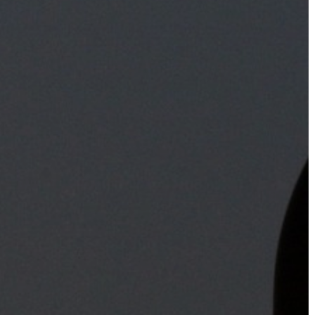
GYÖNGYÖS
VÁROS
ÉRTÉKTÁRA
VÁROSUNKRÓL
LAKOSSÁGI
INFORMÁCIÓK
HASZNOS
KVÍZ