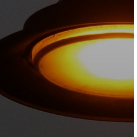
AZ
ÉPÜLŐ
VÁROS
FEJLESZTÉSEK
KÖRNYEZETVÉDELEM
TELEPÜLÉSRENDEZÉS
STRATÉGIÁK
ÉS
KONCEPCIÓK
BEJELENTŐ