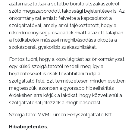
alátámasztottak a sötétbe boruló útszakaszokról
szóló megszaporodott lakossági bejelentések is. Az
önkormányzat emiatt felvette a kapcsolatot a
szolgáltatóval, amely arról tájékoztatott, hogy a
rekordmennyiségű csapadék miatt átázott talajban
a földkábelek műszaki meghibásodása okozta a
szokásosnál gyakoribb szakaszhibákat.
Fontos tudni, hogy a közvilágítást az önkormányzat
egy külső szolgáltatótól rendeli meg, így a
bejelentéseket is csak továbbítani tudja a
szolgáltató felé. Ezt természetesen minden esetben
megtesszük, azonban a gyorsabb hibaelhárítás
érdekében arra kérjük a lakókat, hogy közvetlenül a
szolgáltatónál jelezzék a meghibásodást.
Szolgáltató: MVM Lumen Fényszolgáltató Kft.
Hibabejelentés: