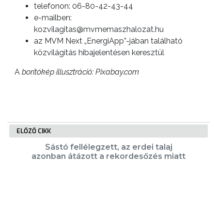
telefonon: 06-80-42-43-44
e-mailben:
kozvilagitas@mvmemaszhalozat.hu
az MVM Next „EnergiApp”-jában található
közvilágítás hibajelentésen keresztül
A
borítókép illusztráció: Pixabay.com
ELŐZŐ CIKK
Sástó fellélegzett, az erdei talaj
azonban átázott a rekordesőzés miatt