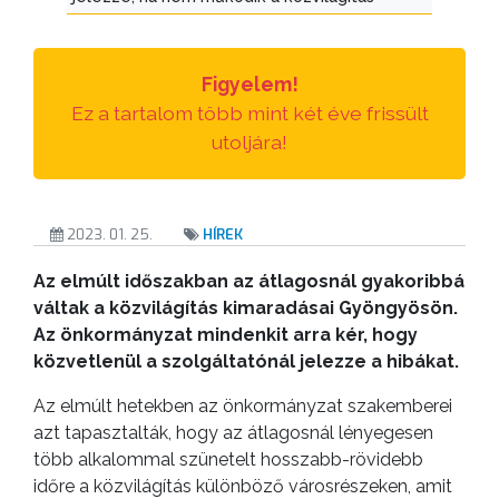
TESTÜLETI
ANYAGOK
Figyelem!
KISTÉRSÉG
Ez a tartalom több mint két éve frissült
utoljára!
GEOTERM-
GYÖNGYÖS
2023. 01. 25.
HÍREK
Az elmúlt időszakban az átlagosnál gyakoribbá
váltak a közvilágítás kimaradásai Gyöngyösön.
Az önkormányzat mindenkit arra kér, hogy
közvetlenül a szolgáltatónál jelezze a hibákat.
Az elmúlt hetekben az önkormányzat szakemberei
azt tapasztalták, hogy az átlagosnál lényegesen
több alkalommal szünetelt hosszabb-rövidebb
időre a közvilágítás különböző városrészeken, amit