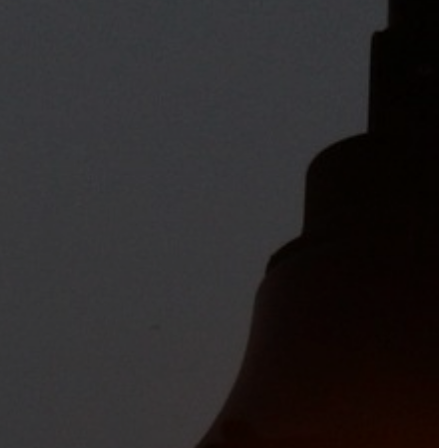
A
VÁROS
PÉNZÜGYEI
KÖLTSÉGVETÉSI
RENDELETEK