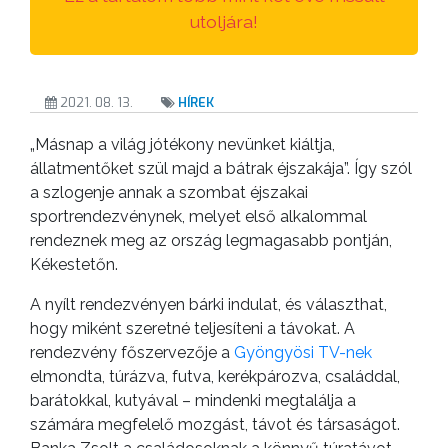
ANYAGOK
utoljára!
KISTÉRSÉG
2021. 08. 13.
HÍREK
GEOTERM-
GYÖNGYÖS
„Másnap a világ jótékony nevünket kiáltja,
állatmentőket szül majd a bátrak éjszakája”. Így szól
a szlogenje annak a szombat éjszakai
sportrendezvénynek, melyet első alkalommal
rendeznek meg az ország legmagasabb pontján,
Kékestetőn.
A nyílt rendezvényen bárki indulat, és választhat,
hogy miként szeretné teljesíteni a távokat. A
rendezvény főszervezője a
Gyöngyösi TV-nek
elmondta, túrázva, futva, kerékpározva, családdal,
barátokkal, kutyával – mindenki megtalálja a
számára megfelelő mozgást, távot és társaságot.