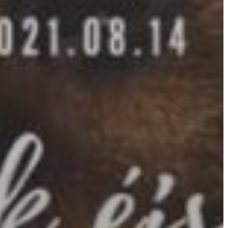
A
VÁROS
PÉNZÜGYEI
KÖLTSÉGVETÉSI
RENDELETEK