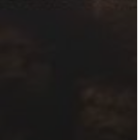
VÁROSHÁZA
AZ
ÖNKORMÁNYZAT
A
KÉPVISELŐ-
TESTÜLET
A