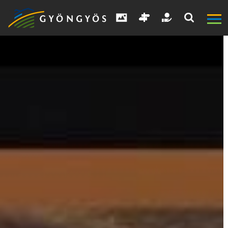
A
VÁROS
KIEMELT
LÁTVÁNYOSSÁGOK
GYÖNGYÖS