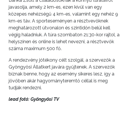
Banka Zsolt a családosoknak a könnyű túratávot
javasolja, amely 2 km-es, ezen kívül van egy
közepes nehézségű 4 km-es, valamint egy nehéz 9
km-es táv. A sporteseményen a résztvevőknek
meghatározott útvonalon és szintidőn belül kell
végig haladniuk. A túra szombaton 21:30-kor rajtol, a
helyszínen és online is lehet nevezni, a résztvevők
száma maximum 500 fő.
A rendezvény jótékony célt szolgál, a szervezők a
Gyöngyösi Állatkert javára gyűjtenek. A szervezők
bíznak benne, hogy az esemény sikeres lesz, így a
jövőben akár hagyományteremtő céllal is meg
tudják rendezni.
lead fotó: Gyöngyösi TV