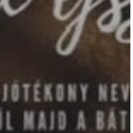
AZ
ÉPÜLŐ
VÁROS
FEJLESZTÉSEK
KÖRNYEZETVÉDELEM
TELEPÜLÉSRENDEZÉS
STRATÉGIÁK
ÉS
KONCEPCIÓK
BEJELENTŐ