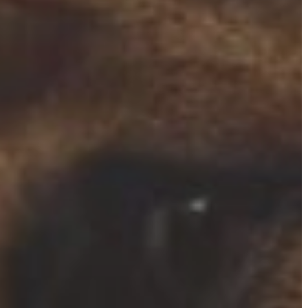
VÁROS
ÉRTÉKTÁRA
VÁROSUNKRÓL
LAKOSSÁGI
INFORMÁCIÓK
HASZNOS
KVÍZ