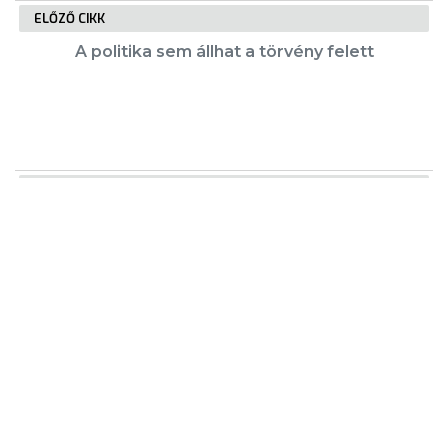
ELŐZŐ CIKK
A politika sem állhat a törvény felett
KÖVETKEZŐ CIKK
Több időpontban és helyszínen várják a
véradókat Gyöngyösön
KIEMELT TARTALMAK
Városkártya