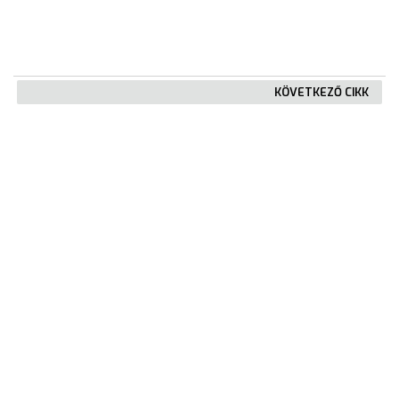
KÖVETKEZŐ CIKK
200 kiscsoportos kezdte meg az
óvodát Gyöngyösön
KIEMELT TARTALMAK
Városkártya
Gyöngyösi Újság
Karrier