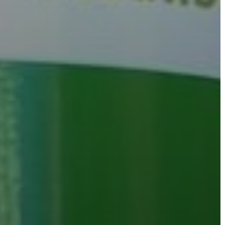
VÁROSHÁZA
AZ
ÖNKORMÁNYZAT
A
KÉPVISELŐ-
TESTÜLET
A
VÁROSRENDÉSZET