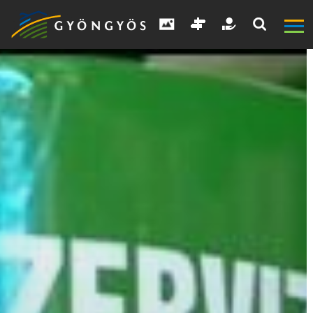
A
VÁROS
KIEMELT
LÁTVÁNYOSSÁGOK
GYÖNGYÖS