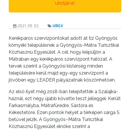
utoljára!
KISTÉRSÉG
2021. 09. 02.
HÍREK
GEOTERM-
GYÖNGYÖS
Kerékpáros szervizpontokat adott át tíz Gyöngyös
környéki településnek a Gyöngyös-Mátra Turisztikai
Közhasznú Egyesület. A cél, hogy kiépüljön a
Mátrában egy kerékpáros szervizpont hálózat. A
tervek szerint a Gyöngyösi kistérség minden
településére kerül majd egy-egy szervizpont a
jövőben egy LEADER pályázatnak köszönhetően.
Az első ilyet még 2018-ban telepítették a Szalajka-
háznál, ezt négy újabb követte teszt jelleggel. Került
Farkasmályba, Mátrafüredre, Sástóra és
Kékestetőre. Ezen pontok helyét a térképen sárga S
betűvel jelzik. A Gyöngyös–Mátra Turisztikai
Közhasznú Egyesület elnöke szerint a