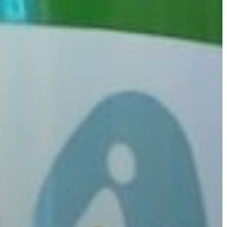
A
VÁROS
PÉNZÜGYEI
KÖLTSÉGVETÉSI
RENDELETEK
AZ