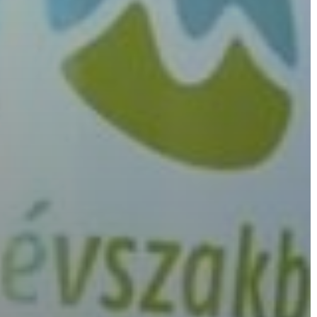
ÉPÜLŐ
VÁROS
FEJLESZTÉSEK
KÖRNYEZETVÉDELEM
TELEPÜLÉSRENDEZÉS
STRATÉGIÁK
ÉS
KONCEPCIÓK
BEJELENTŐ