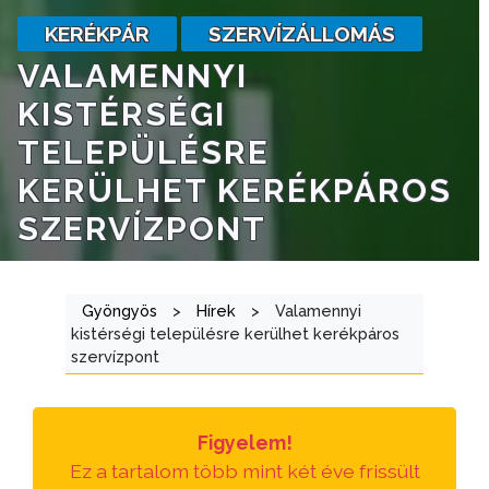
KERÉKPÁR
SZERVÍZÁLLOMÁS
TÁJÉKOZTATÓK
VALAMENNYI
ÁTLÁTHATÓSÁG
KISTÉRSÉGI
TELEPÜLÉSRE
AZ
KERÜLHET KERÉKPÁROS
ÖNKORMÁNYZATI
CÉGEK
SZERVÍZPONT
ÉS
INTÉZMÉNYEK
Gyöngyös
>
Hírek
>
Valamennyi
NYOMTATVÁNYOK
kistérségi településre kerülhet kerékpáros
szervízpont
E-
ÜGYINTÉZÉS
Figyelem!
TESTÜLETI
Ez a tartalom több mint két éve frissült
ANYAGOK