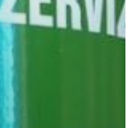
VÁROS
ÉRTÉKTÁRA
VÁROSUNKRÓL
LAKOSSÁGI
INFORMÁCIÓK
HASZNOS
KVÍZ