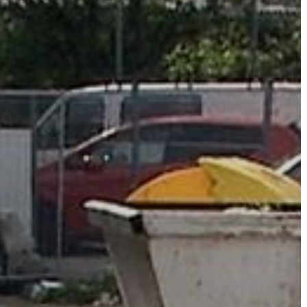
ÉRTÉKTÁRA
VÁROSUNKRÓL
LAKOSSÁGI
INFORMÁCIÓK
HASZNOS
KVÍZ