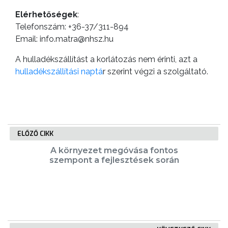
GEOTERM-
Elérhetőségek
:
GYÖNGYÖS
Telefonszám: +36-37/311-894
Email: info.matra@nhsz.hu
A hulladékszállítást a korlátozás nem érinti, azt a
hulladékszállítási naptá
r szerint végzi a szolgáltató.
ELŐZŐ CIKK
A környezet megóvása fontos
szempont a fejlesztések során