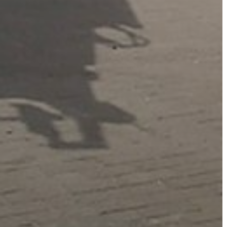
FEJLESZTÉSEK
KÖRNYEZETVÉDELEM
TELEPÜLÉSRENDEZÉS
STRATÉGIÁK
ÉS
KONCEPCIÓK
BEJELENTŐ