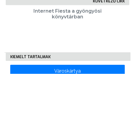
KÖVETKEZŐ CIKK
Internet Fiesta a gyöngyösi
könyvtárban
KIEMELT TARTALMAK
Városkártya
Gyöngyösi Újság
Karrier
Eladó ingatlanok