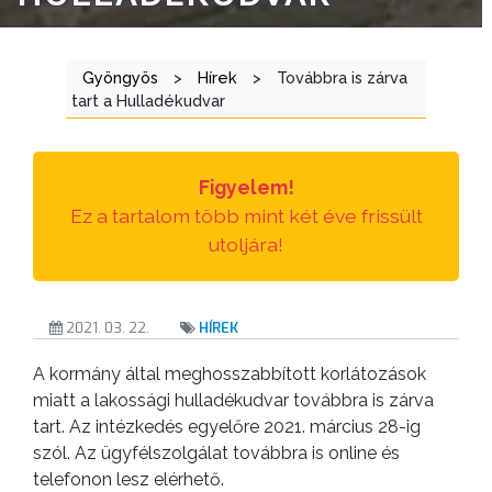
ÁTLÁTHATÓSÁG
AZ
Gyöngyös
>
Hírek
>
Továbbra is zárva
ÖNKORMÁNYZATI
tart a Hulladékudvar
CÉGEK
ÉS
INTÉZMÉNYEK
Figyelem!
Ez a tartalom több mint két éve frissült
NYOMTATVÁNYOK
utoljára!
E-
ÜGYINTÉZÉS
2021. 03. 22.
HÍREK
TESTÜLETI
A kormány által meghosszabbított korlátozások
miatt a lakossági hulladékudvar továbbra is zárva
ANYAGOK
tart. Az intézkedés egyelőre 2021. március 28-ig
szól. Az ügyfélszolgálat továbbra is online és
KISTÉRSÉG
telefonon lesz elérhető.