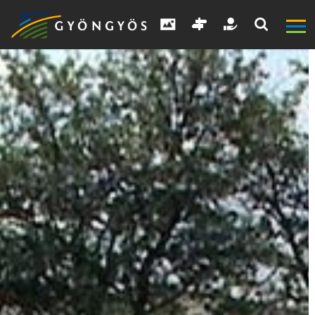
A
VÁROS
KIEMELT
LÁTVÁNYOSSÁGOK
GYÖNGYÖS
VÁROS