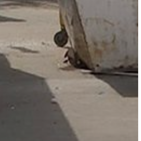
A
VÁROS
PÉNZÜGYEI
KÖLTSÉGVETÉSI
RENDELETEK
AZ
ÉPÜLŐ
VÁROS