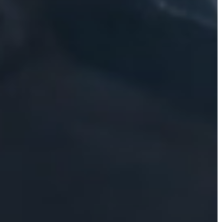
GYÖNGYÖS
VÁROS
ÉRTÉKTÁRA
VÁROSUNKRÓL
LAKOSSÁGI
INFORMÁCIÓK
HASZNOS
KVÍZ