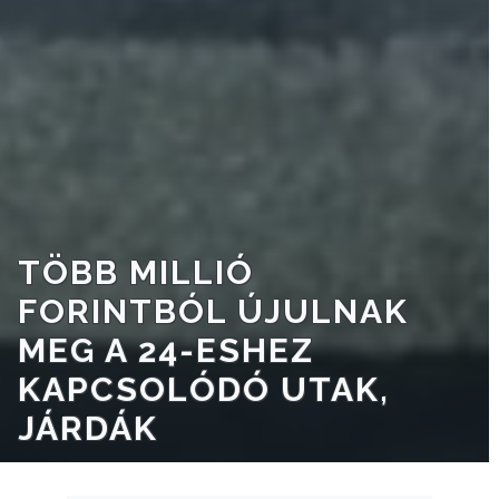
A
VÁROSRENDÉSZET
TÁJÉKOZTATÓK
ÁTLÁTHATÓSÁG
AZ
ÖNKORMÁNYZATI
TÖBB MILLIÓ
CÉGEK
FORINTBÓL ÚJULNAK
ÉS
MEG A 24-ESHEZ
INTÉZMÉNYEK
KAPCSOLÓDÓ UTAK,
NYOMTATVÁNYOK
JÁRDÁK
E-
ÜGYINTÉZÉS