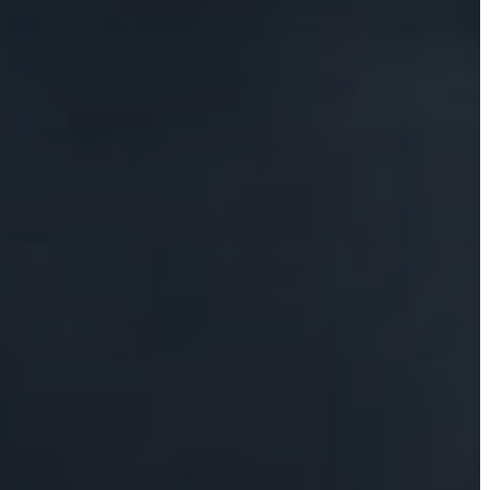
A
VÁROS
PÉNZÜGYEI
KÖLTSÉGVETÉSI
RENDELETEK