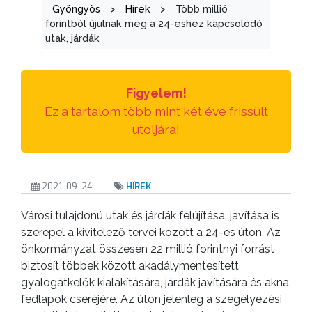
Gyöngyös
>
Hírek
>
Több millió
forintból újulnak meg a 24-eshez kapcsolódó
TESTÜLETI
utak, járdák
ANYAGOK
KISTÉRSÉG
Figyelem!
Ez a tartalom több mint két éve frissült
GEOTERM-
utoljára!
GYÖNGYÖS
2021. 09. 24.
HÍREK
Városi tulajdonú utak és járdák felújítása, javítása is
szerepel a kivitelező tervei között a 24-es úton. Az
önkormányzat összesen 22 millió forintnyi forrást
biztosít többek között akadálymentesített
gyalogátkelők kialakítására, járdák javítására és akna
fedlapok cseréjére. Az úton jelenleg a szegélyezési