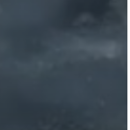
VÁROSHÁZA
AZ
ÖNKORMÁNYZAT
A
KÉPVISELŐ-
TESTÜLET