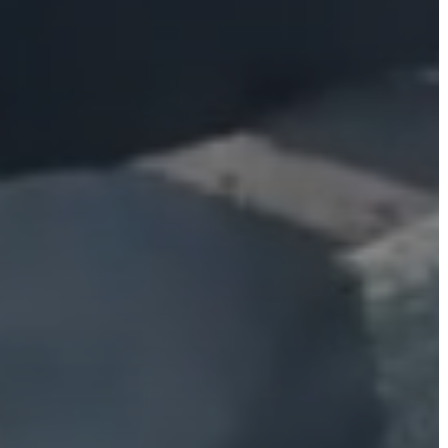
AZ
ÉPÜLŐ
VÁROS
FEJLESZTÉSEK
KÖRNYEZETVÉDELEM
TELEPÜLÉSRENDEZÉS
STRATÉGIÁK
ÉS
KONCEPCIÓK
BEJELENTŐ