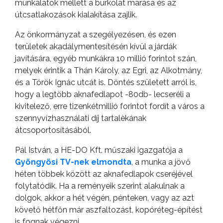
munkálatok mellett a burkolat marása és az
útcsatlakozások kialakítása zajlik.
Az önkormányzat a szegélyezésen, és ezen
területek akadálymentesítésén kívül a járdák
javítására, egyéb munkákra 10 millió forintot szán,
melyek érintik a Thán Károly, az Egri, az Alkotmány,
és a Török Ignác utcát is. Döntés született arról is,
hogy a legtöbb aknafedlapot -80db- lecseréli a
kivitelező, erre tizenkétmillió forintot fordít a város a
szennyvízhasználati díj tartalèkának
átcsoportosításából.
Pál István, a HE-DO Kft. műszaki igazgatója a
Gyöngyösi TV-nek elmondta
, a munka a jövő
héten többek között az aknafedlapok cseréjével
folytatódik. Ha a reményeik szerint alakulnak a
dolgok, akkor a hét végén, pénteken, vagy az azt
követő hétfőn már aszfaltozást, kopóréteg-építést
is fognak végezni.