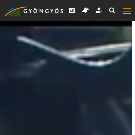
A
VÁROS
KIEMELT
LÁTVÁNYOSSÁGOK