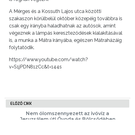
A Mérges és a Kossuth Lajos utca közötti
szakaszon körülbelül október közepéig továbbra is
csak egy irányba haladhatnak az autósok, amint
végeznek a lámpás kereszteződések kialakításával
is, a munka a Mátra irányába, egészen Mátraházáig
folytatódik.
https://www.youtube.com/watch?
v=S1jPDN81zCc&t=144s
ELŐZŐ CIKK
Nem ólomszennyezett az ivóvíz a
Jeruzsálem úti Óvoda és Bölcsődèben