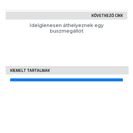
KÖVETKEZŐ CIKK
Ideiglenesen áthelyeznek egy
buszmegállót
KIEMELT TARTALMAK
Városkártya
Gyöngyösi Újság
Karrier
Eladó ingatlanok