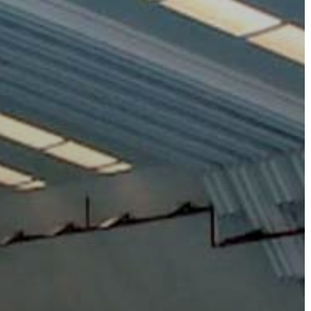
A
VÁROS
PÉNZÜGYEI
KÖLTSÉGVETÉSI
RENDELETEK
AZ
ÉPÜLŐ
VÁROS