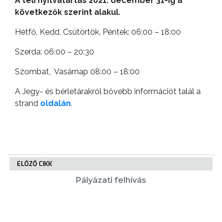
A téli nyitvatartás 2021. december 31-ig a
GEOTERM-
következők szerint alakul.
GYÖNGYÖS
Hétfő, Kedd, Csütörtök, Péntek: 06:00 – 18:00
Szerda: 06:00 – 20:30
Szombat, Vasárnap 08:00 – 18:00
A Jegy- és bérletárakról bővebb információt talál a
strand
oldalán
.
ELŐZŐ CIKK
Pályázati felhívás