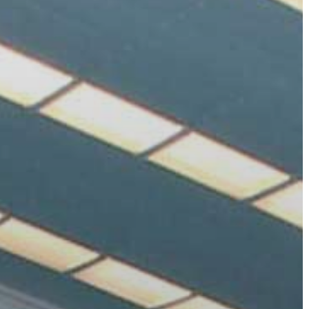
ÉRTÉKTÁRA
VÁROSUNKRÓL
LAKOSSÁGI
INFORMÁCIÓK
HASZNOS
KVÍZ