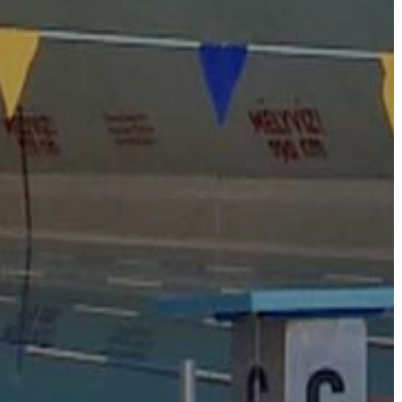
FEJLESZTÉSEK
KÖRNYEZETVÉDELEM
TELEPÜLÉSRENDEZÉS
STRATÉGIÁK
ÉS
KONCEPCIÓK
BEJELENTŐ