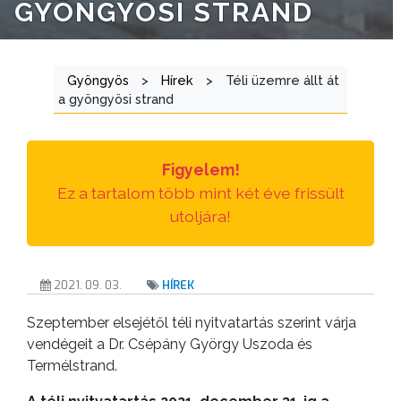
GYÖNGYÖSI STRAND
ÁTLÁTHATÓSÁG
AZ
Gyöngyös
>
Hírek
>
Téli üzemre állt át
ÖNKORMÁNYZATI
a gyöngyösi strand
CÉGEK
ÉS
INTÉZMÉNYEK
Figyelem!
Ez a tartalom több mint két éve frissült
NYOMTATVÁNYOK
utoljára!
E-
ÜGYINTÉZÉS
2021. 09. 03.
HÍREK
TESTÜLETI
Szeptember elsejétől téli nyitvatartás szerint várja
ANYAGOK
vendégeit a Dr. Csépány György Uszoda és
Termélstrand.
KISTÉRSÉG