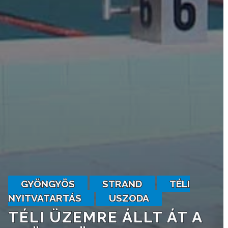
VÁROSHÁZA
AZ
ÖNKORMÁNYZAT
A
KÉPVISELŐ-
TESTÜLET
A
GYÖNGYÖS
STRAND
TÉLI
VÁROSRENDÉSZET
NYITVATARTÁS
USZODA
TÉLI ÜZEMRE ÁLLT ÁT A
TÁJÉKOZTATÓK