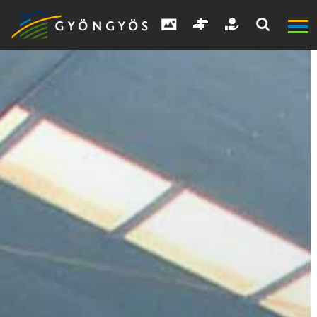
A
VÁROS
KIEMELT
LÁTVÁNYOSSÁGOK
GYÖNGYÖS
VÁROS