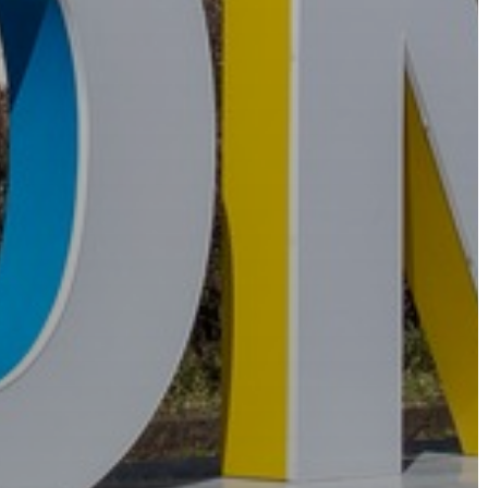
KÖRNYEZETVÉDELEM
TELEPÜLÉSRENDEZÉS
STRATÉGIÁK
ÉS
KONCEPCIÓK
BEJELENTŐ