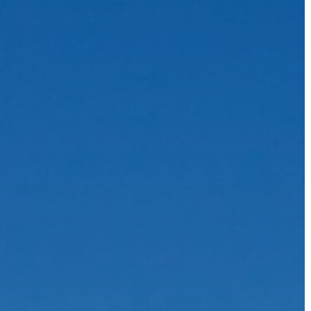
KIEMELT
LÁTVÁNYOSSÁGOK
GYÖNGYÖS
VÁROS
ÉRTÉKTÁRA
VÁROSUNKRÓL
LAKOSSÁGI
INFORMÁCIÓK
HASZNOS
KVÍZ