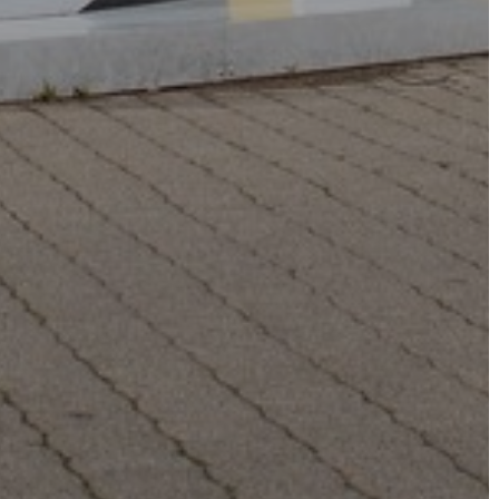
VÁROSHÁZA
AZ
ÖNKORMÁNYZAT
A
KÉPVISELŐ-
TESTÜLET
A
VÁROSRENDÉSZET