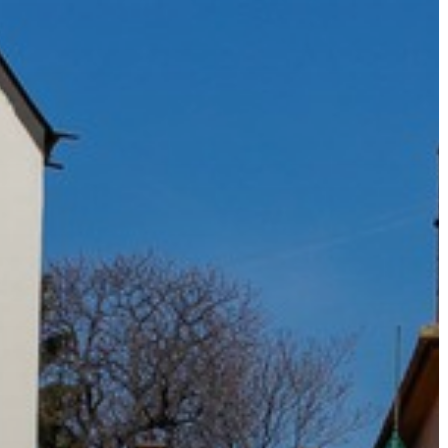
A
VÁROS
PÉNZÜGYEI
KÖLTSÉGVETÉSI
RENDELETEK