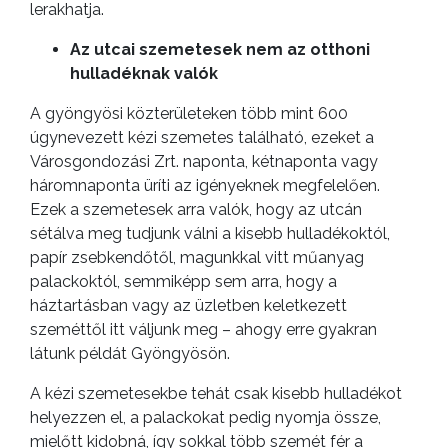
lerakhatja.
Az utcai szemetesek nem az otthoni
hulladéknak valók
A gyöngyösi közterületeken több mint 600
úgynevezett kézi szemetes található, ezeket a
Városgondozási Zrt. naponta, kétnaponta vagy
háromnaponta üríti az igényeknek megfelelően.
Ezek a szemetesek arra valók, hogy az utcán
sétálva meg tudjunk válni a kisebb hulladékoktól,
papír zsebkendőtől, magunkkal vitt műanyag
palackoktól, semmiképp sem arra, hogy a
háztartásban vagy az üzletben keletkezett
szeméttől itt váljunk meg – ahogy erre gyakran
látunk példát Gyöngyösön.
A kézi szemetesekbe tehát csak kisebb hulladékot
helyezzen el, a palackokat pedig nyomja össze,
mielőtt kidobná, így sokkal több szemét fér a