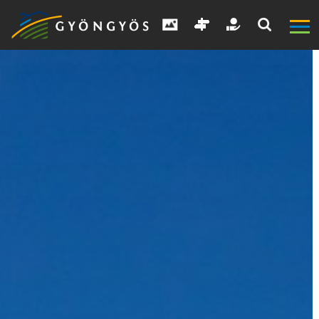
A
VÁROS