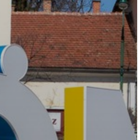
AZ
ÉPÜLŐ
VÁROS
FEJLESZTÉSEK