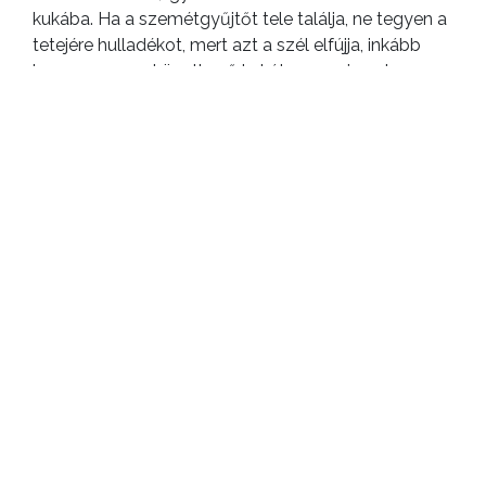
kukába. Ha a szemétgyűjtőt tele találja, ne tegyen a
tetejére hulladékot, mert azt a szél elfújja, inkább
keresse meg a következő kukát, vagy vigye haza a
szemetet. Semmiképp se dobja el az utcán, vagy
hagyja bokrok alatt azt.
Gyöngyösön a guberálást rendelet tiltja
Rengeteg bosszúságot okoznak a társasházi
szeméttárolókat feltörő, az üzletek, házak előtt lévő
kukákat széttúró, a kézi szemetesekben vagy a
lomtalanításra kihelyezett hulladékban turkáló
guberálók, akik szétdobálják az egyébként rendeben
gyűjtött szemetet.
Gyöngyösön a guberálást helyi rendelet tiltja, a
városrendészek rendszeresen büntetik is a rendelet
megszegőit, ezért, ha ilyen cselekményt tapasztal,
bátran hívja a városrendészet telefonszámát. A