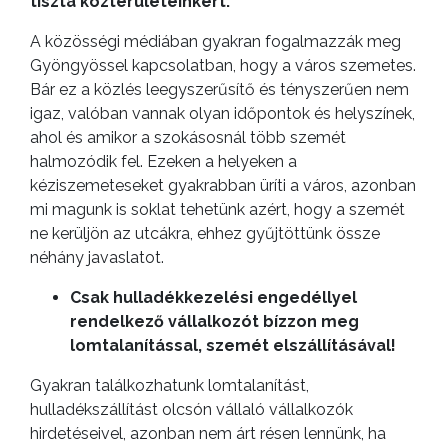
tiszta közterületeinkért.
A közösségi médiában gyakran fogalmazzák meg
Gyöngyössel kapcsolatban, hogy a város szemetes.
Bár ez a közlés leegyszerűsítő és tényszerűen nem
igaz, valóban vannak olyan időpontok és helyszínek,
ahol és amikor a szokásosnál több szemét
halmozódik fel. Ezeken a helyeken a
kéziszemeteseket gyakrabban üríti a város, azonban
mi magunk is soklat tehetünk azért, hogy a szemét
ne kerüljön az utcákra, ehhez gyűjtöttünk össze
néhány javaslatot.
Csak hulladékkezelési engedéllyel
rendelkező vállalkozót bízzon meg
lomtalanítással, szemét elszállításával!
Gyakran találkozhatunk lomtalanítást,
hulladékszállítást olcsón vállaló vállalkozók
hirdetéseivel, azonban nem árt résen lennünk, ha