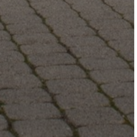
TÁJÉKOZTATÓK
ÁTLÁTHATÓSÁG
AZ
ÖNKORMÁNYZATI
CÉGEK
ÉS
INTÉZMÉNYEK
NYOMTATVÁNYOK
E-
ÜGYINTÉZÉS
TESTÜLETI
ANYAGOK