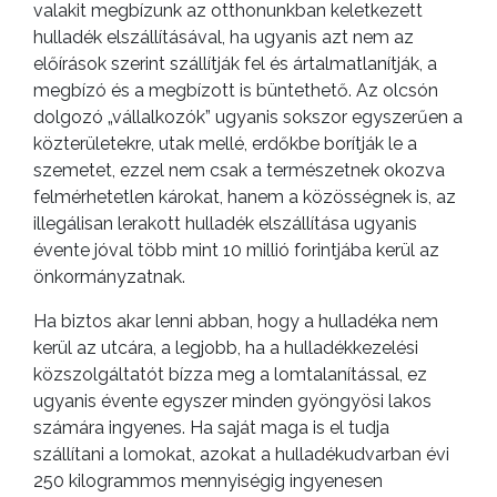
valakit megbízunk az otthonunkban keletkezett
hulladék elszállításával, ha ugyanis azt nem az
előírások szerint szállítják fel és ártalmatlanítják, a
megbízó és a megbízott is büntethető. Az olcsón
dolgozó „vállalkozók” ugyanis sokszor egyszerűen a
közterületekre, utak mellé, erdőkbe borítják le a
szemetet, ezzel nem csak a természetnek okozva
felmérhetetlen károkat, hanem a közösségnek is, az
illegálisan lerakott hulladék elszállítása ugyanis
évente jóval több mint 10 millió forintjába kerül az
önkormányzatnak.
Ha biztos akar lenni abban, hogy a hulladéka nem
kerül az utcára, a legjobb, ha a hulladékkezelési
közszolgáltatót bízza meg a lomtalanítással, ez
ugyanis évente egyszer minden gyöngyösi lakos
számára ingyenes. Ha saját maga is el tudja
szállítani a lomokat, azokat a hulladékudvarban évi
250 kilogrammos mennyiségig ingyenesen