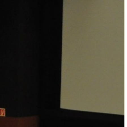
A
VÁROS
PÉNZÜGYEI
KÖLTSÉGVETÉSI
RENDELETEK