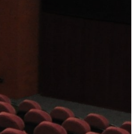
AZ
ÉPÜLŐ
VÁROS
FEJLESZTÉSEK
KÖRNYEZETVÉDELEM
TELEPÜLÉSRENDEZÉS
STRATÉGIÁK
ÉS
KONCEPCIÓK
BEJELENTŐ