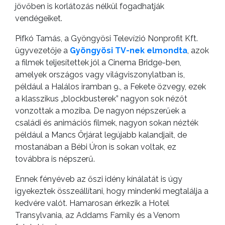
jövőben is korlátozás nélkül fogadhatják
vendégeiket.
Pifkó Tamás, a Gyöngyösi Televízió Nonprofit Kft.
ügyvezetője a
Gyöngyösi TV-nek elmondta
, azok
a filmek teljesítettek jól a Cinema Bridge-ben,
amelyek országos vagy világviszonylatban is,
például a Halálos iramban 9., a Fekete özvegy, ezek
a klasszikus „blockbusterek” nagyon sok nézőt
vonzottak a moziba. De nagyon népszerűek a
családi és animációs filmek, nagyon sokan nézték
például a Mancs Őrjárat legújabb kalandjait, de
mostanában a Bébi Úron is sokan voltak, ez
továbbra is népszerű.
Ennek fényéveb az őszi idény kínálatát is úgy
igyekeztek összeállítani, hogy mindenki megtalálja a
kedvére valót. Hamarosan érkezik a Hotel
Transylvania, az Addams Family és a Venom