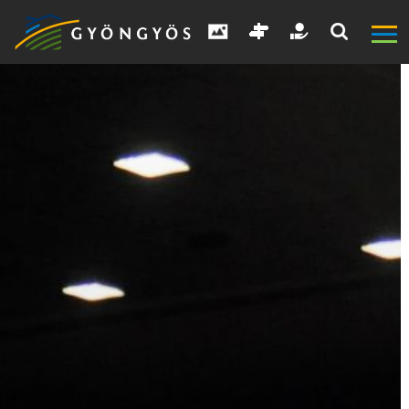
A
VÁROS
KIEMELT
LÁTVÁNYOSSÁGOK
GYÖNGYÖS