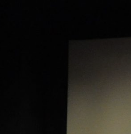
VÁROS
ÉRTÉKTÁRA
VÁROSUNKRÓL
LAKOSSÁGI
INFORMÁCIÓK
HASZNOS
KVÍZ