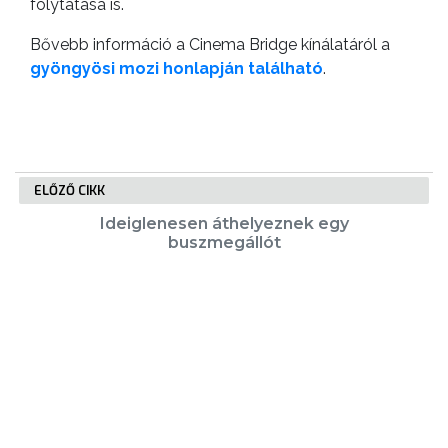
folytatása is.
Bővebb információ a Cinema Bridge kínálatáról a
gyöngyösi mozi honlapján található
.
ELŐZŐ CIKK
Ideiglenesen áthelyeznek egy
buszmegállót
KÖVETKEZŐ CIKK
Jól halad a történelmi pincesor
helyreállítása Farkasmályban