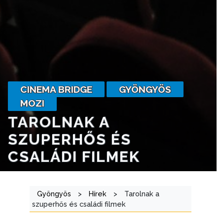
A
VÁROSRENDÉSZET
TÁJÉKOZTATÓK
ÁTLÁTHATÓSÁG
CINEMA BRIDGE
GYÖNGYÖS
AZ
ÖNKORMÁNYZATI
MOZI
CÉGEK
TAROLNAK A
ÉS
SZUPERHŐS ÉS
INTÉZMÉNYEK
CSALÁDI FILMEK
NYOMTATVÁNYOK
E-
Gyöngyös
>
Hírek
>
Tarolnak a
ÜGYINTÉZÉS
szuperhős és családi filmek