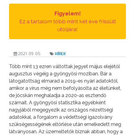
TESTÜLETI
ANYAGOK
Figyelem!
Ez a tartalom több mint két éve frissült
KISTÉRSÉG
utoljára!
GEOTERM-
GYÖNGYÖS
2021. 09. 05.
HÍREK
Több mint 13 ezren váltottak jegyet május elejétől
augusztus végéig a gyöngyösi moziban. Bár a
látogatottság elmarad a 2019-es nyári adatoktól,
amikor a vírus még nem befolyásolta az életünket,
de jócskán meghaladja a 2020-as esztendő
számait. A gyöngyösi statisztika egyébként
nagyjából megegyezik az országos nézettségi
adatokkal, a forgalom a védettségi igazolvány
szükségességének eltörlése után emelkedett meg
látványosan. Az üzemeltetők bíznak abban, hogy a