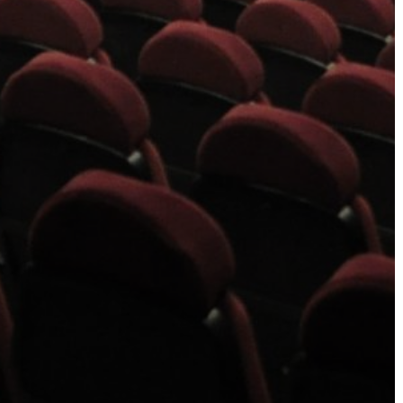
VÁROSHÁZA
AZ
ÖNKORMÁNYZAT
A
KÉPVISELŐ-
TESTÜLET