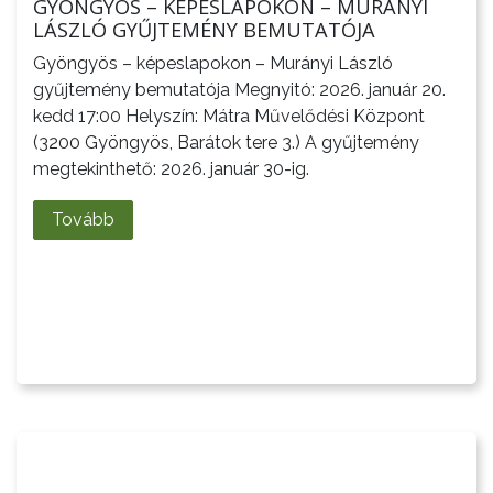
GYÖNGYÖS – KÉPESLAPOKON – MURÁNYI
NYOMTATVÁNYOK
LÁSZLÓ GYŰJTEMÉNY BEMUTATÓJA
E-
Gyöngyös – képeslapokon – Murányi László
ÜGYINTÉZÉS
gyűjtemény bemutatója Megnyitó: 2026. január 20.
kedd 17:00 Helyszín: Mátra Művelődési Központ
TESTÜLETI
(3200 Gyöngyös, Barátok tere 3.) A gyűjtemény
megtekinthető: 2026. január 30-ig.
ANYAGOK
Tovább
KISTÉRSÉG
GEOTERM-
GYÖNGYÖS