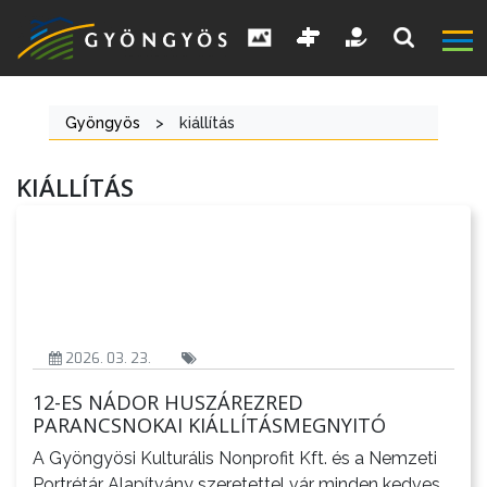
Gyöngyös
>
kiállítás
KIÁLLÍTÁS
A
VÁROS
2026. 03. 23.
12-ES NÁDOR HUSZÁREZRED
PARANCSNOKAI KIÁLLÍTÁSMEGNYITÓ
KIEMELT
A Gyöngyösi Kulturális Nonprofit Kft. és a Nemzeti
LÁTVÁNYOSSÁGOK
Portrétár Alapítvány szeretettel vár minden kedves