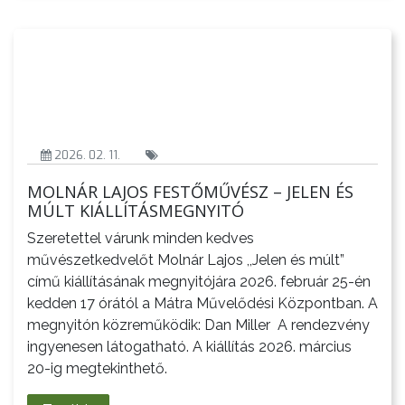
AZ
ÉPÜLŐ
VÁROS
2026. 02. 11.
MOLNÁR LAJOS FESTŐMŰVÉSZ – JELEN ÉS
MÚLT KIÁLLÍTÁSMEGNYITÓ
FEJLESZTÉSEK
Szeretettel várunk minden kedves
művészetkedvelőt Molnár Lajos ,,Jelen és múlt”
KÖRNYEZETVÉDELEM
című kiállításának megnyitójára 2026. február 25-én
kedden 17 órától a Mátra Művelődési Központban. A
TELEPÜLÉSRENDEZÉS
megnyitón közreműködik: Dan Miller A rendezvény
ingyenesen látogatható. A kiállítás 2026. március
STRATÉGIÁK
20-ig megtekinthető.
ÉS
KONCEPCIÓK