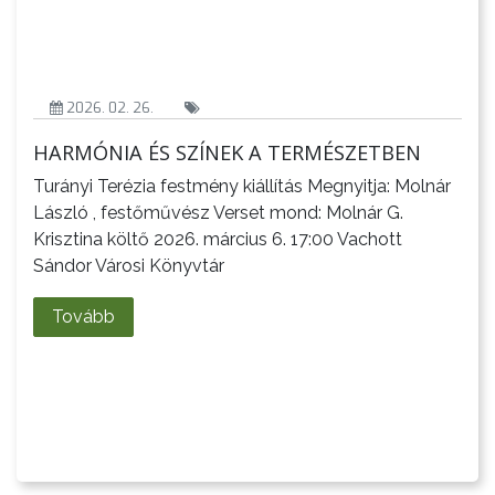
2026. 02. 26.
A
HARMÓNIA ÉS SZÍNEK A TERMÉSZETBEN
VÁROS
PÉNZÜGYEI
Turányi Terézia festmény kiállítás Megnyitja: Molnár
László , festőművész Verset mond: Molnár G.
Krisztina költő 2026. március 6. 17:00 Vachott
Sándor Városi Könyvtár
KÖLTSÉGVETÉSI
RENDELETEK
Tovább