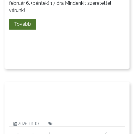
február 6. (péntek) 17 óra Mindenkit szeretettel
A
várunk!
KÉPVISELŐ-
TESTÜLET
Tovább
A
VÁROSRENDÉSZET
TÁJÉKOZTATÓK
ÁTLÁTHATÓSÁG
AZ
ÖNKORMÁNYZATI
CÉGEK
ÉS
INTÉZMÉNYEK
2026. 01. 07.