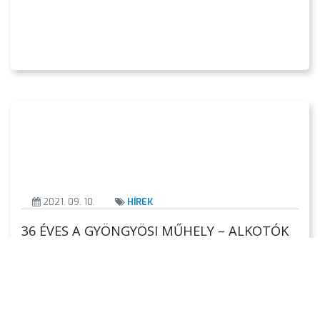
2021. 09. 10.
HÍREK
36 ÉVES A GYÖNGYÖSI MŰHELY – ALKOTÓK
KÉPEIBŐL NYÍLT KIÁLLÍTÁS
Megalakulásának 36. évfordulóját ünnepelte a
Gyöngyösi Műhely. A születésnapot a Mátra
Művelődési Központban egy csoportos
kiállításmegnyitóval ünnepelte az önképzőkör. A