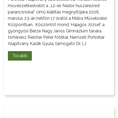
művészetkedvelőt a ,,12-es Nádor huszárezred
GYÖNGYÖS
parancsnokai” című kiállítás megnyitójára 2026.
VÁROS
március 23-án hétfőn 17 órától a Mátra Művelődési
ÉRTÉKTÁRA
Központban. Köszöntőt mond: Hajagos József, a
gyöngyösi Berze Nagy János Gimnázium tanára,
VÁROSUNKRÓL
történész Reicher Péter főtitkár, Nemzeti Portrétár
Alapítvány Kaslik Gyula, támogató Dr. […]
LAKOSSÁGI
INFORMÁCIÓK
Tovább
HASZNOS
KVÍZ