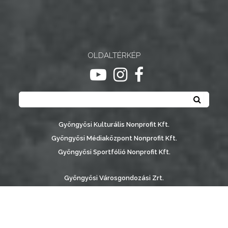
OLDALTÉRKÉP
ugrás youtube csatornára
ugrás instagram csatornár
ugrás facebook-oldalr
Keresés
Keresé
Gyöngyösi Kulturális Nonprofit Kft.
Gyöngyösi Médiaközpont Nonprofit Kft.
Gyöngyösi Sportfólió Nonprofit Kft.
Gyöngyösi Városgondozási Zrt.
Gyöngyösi Várostérség Fejlesztő Nonprofit Kft.
Vachott Sándor Városi Könyvtár
Gyöngyös Város Információs Portál © 2026