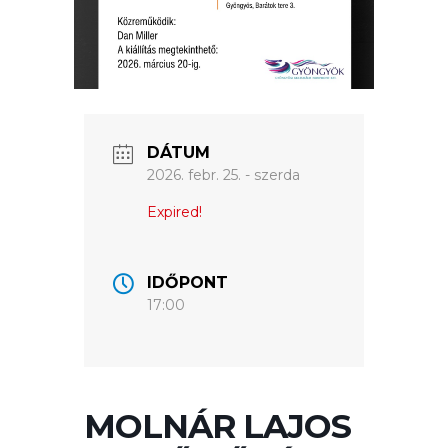
VÁROS
ÉRTÉKTÁRA
VÁROSUNKRÓL
LAKOSSÁGI
INFORMÁCIÓK
DÁTUM
2026. febr. 25. - szerda
HASZNOS
Expired!
KVÍZ
IDŐPONT
17:00
MOLNÁR LAJOS