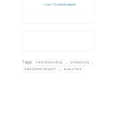
+ iCal / Outlook export
VÁROSHÁZA
THE EVENT IS
FINISHED.
AZ
ÖNKORMÁNYZAT
Tags:
,
,
FESTŐMŰVÉSZ
GYÖNGYÖS
A
,
KÉPZŐMŰVÉSZET
KIÁLLÍTÁS
KÉPVISELŐ-
TESTÜLET
A
VÁROSRENDÉSZET
TÁJÉKOZTATÓK