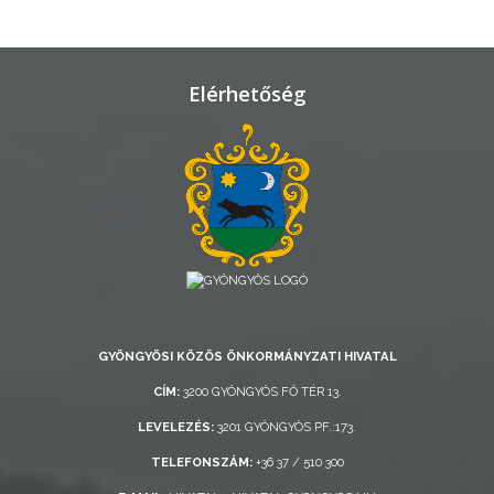
ÁTLÁTHATÓSÁG
Elérhetőség
AZ
ÖNKORMÁNYZATI
CÉGEK
ÉS
INTÉZMÉNYEK
NYOMTATVÁNYOK
E-
ÜGYINTÉZÉS
GYÖNGYÖSI KÖZÖS ÖNKORMÁNYZATI HIVATAL
CÍM:
3200 GYÖNGYÖS FŐ TÉR 13.
TESTÜLETI
LEVELEZÉS:
3201 GYÖNGYÖS PF.:173.
ANYAGOK
TELEFONSZÁM:
+36 37 / 510 300
KISTÉRSÉG