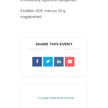
VÁROS
A rendezvény ingyenesen látogatható.
A kiállítás 2026. március 20-ig
megtekinthető.
FEJLESZTÉSEK
KÖRNYEZETVÉDELEM
SHARE THIS EVENT
TELEPÜLÉSRENDEZÉS
STRATÉGIÁK
ÉS
KONCEPCIÓK
BEJELENTŐ
+ Google Naptárba mentés