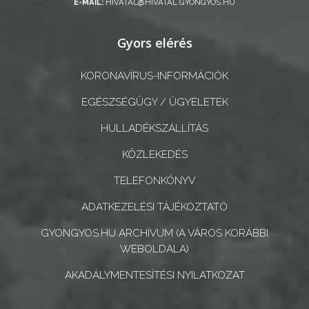
E-MAIL:
HIVATAL@HIVATAL.GYONGYOS.HU
GEOTERM-
Gyors elérés
GYÖNGYÖS
KORONAVÍRUS-INFORMÁCIÓK
EGÉSZSÉGÜGY / ÜGYELETEK
HULLADÉKSZÁLLÍTÁS
KÖZLEKEDÉS
TELEFONKÖNYV
ADATKEZELÉSI TÁJÉKOZTATÓ
GYONGYOS.HU ARCHÍVUM (A VÁROS KORÁBBI
WEBOLDALA)
AKADÁLYMENTESÍTÉSI NYILATKOZAT