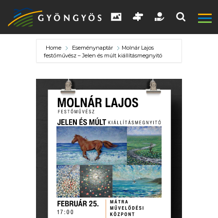
Home
Eseménynaptár
Molnár Lajos
festőművész – Jelen és múlt kiállításmegnyitó
A
VÁROS
KIEMELT
LÁTVÁNYOSSÁGOK
GYÖNGYÖS