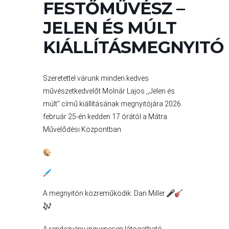
FESTŐMŰVÉSZ –
A
VÁROS
JELEN ÉS MÚLT
PÉNZÜGYEI
KIÁLLÍTÁSMEGNYITÓ
KÖLTSÉGVETÉSI
Szeretettel várunk minden kedves
művészetkedvelőt Molnár Lajos ,,Jelen és
RENDELETEK
múlt” című kiállításának megnyitójára 2026.
február 25-én kedden 17 órától a Mátra
Művelődési Központban.
A megnyitón közreműködik: Dan Miller
AZ
ÉPÜLŐ