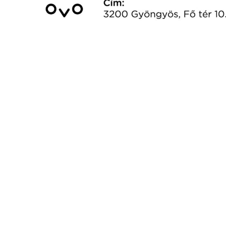
VÁROSHÁZA
AZ
ÖNKORMÁNYZAT
A
KÉPVISELŐ-
TESTÜLET
A
VÁROSRENDÉSZET
TÁJÉKOZTATÓK