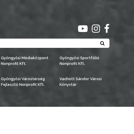
ugrás youtube csato
ugrás instagra
ugrás face
Keresés
Gyöngyösi Médiaközpont
Gyöngyösi Sportfólió
Nonprofit Kft.
Nonprofit Kft.
Gyöngyösi Várostérség
Vachott Sándor Városi
Fejlesztő Nonprofit Kft.
Könyvtár
észítette:
Gyöngyösi TV
, az
AB Holding Kft
-vel együttműködésben