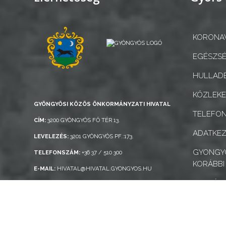
KORONAV
EGÉSZSÉ
HULLADÉ
KÖZLEK
GYÖNGYÖSI KÖZÖS ÖNKORMÁNYZATI HIVATAL
TELEFO
CÍM:
3200 GYÖNGYÖS FŐ TÉR 13.
ADATKEZ
LEVELEZÉS:
3201 GYÖNGYÖS PF.:173.
GYONGYO
TELEFONSZÁM:
+36 37 / 510 300
KORÁBBI
E-MAIL:
HIVATAL@HIVATAL.GYONGYOS.HU
AKADÁLY
Gyöngyös Város Információs Portál © 2026