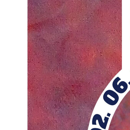
VÁROS
ÉRTÉKTÁRA
VÁROSUNKRÓL
LAKOSSÁGI
INFORMÁCIÓK
HASZNOS
KVÍZ