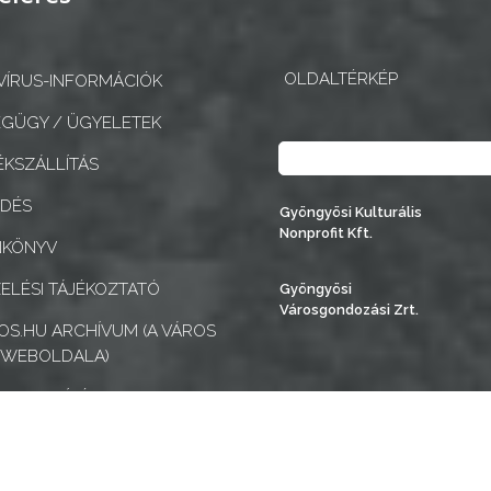
OLDALTÉRKÉP
ÍRUS-INFORMÁCIÓK
GÜGY / ÜGYELETEK
Keresés
KSZÁLLÍTÁS
EDÉS
Gyöngyösi Kulturális
Nonprofit Kft.
NKÖNYV
ELÉSI TÁJÉKOZTATÓ
Gyöngyösi
Városgondozási Zrt.
S.HU ARCHÍVUM (A VÁROS
 WEBOLDALA)
MENTESÍTÉSI NYILATKOZAT
k