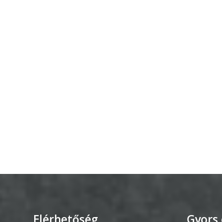
GEOTERM-
GYÖNGYÖS
Elérhetőség
Gyors 