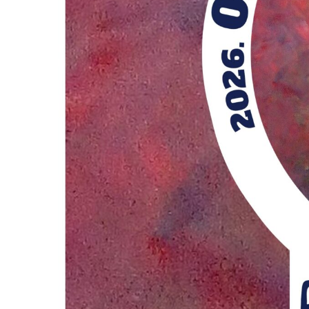
A
VÁROS
PÉNZÜGYEI
KÖLTSÉGVETÉSI
RENDELETEK
AZ
ÉPÜLŐ