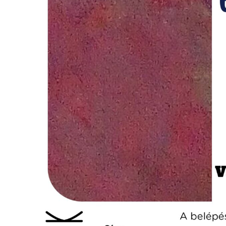
VÁROS
FEJLESZTÉSEK
KÖRNYEZETVÉDELEM
TELEPÜLÉSRENDEZÉS
STRATÉGIÁK
ÉS
KONCEPCIÓK
BEJELENTŐ