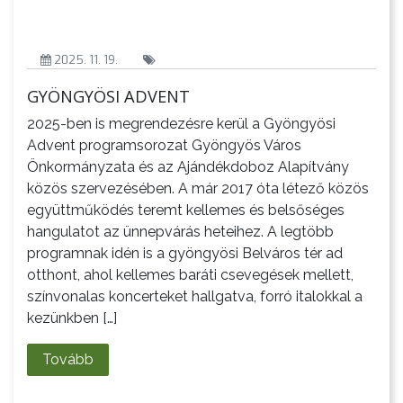
2025. 11. 19.
GYÖNGYÖSI ADVENT
2025-ben is megrendezésre kerül a Gyöngyösi
A
Advent programsorozat Gyöngyös Város
VÁROS
Önkormányzata és az Ajándékdoboz Alapítvány
PÉNZÜGYEI
közös szervezésében. A már 2017 óta létező közös
együttműködés teremt kellemes és belsőséges
hangulatot az ünnepvárás heteihez. A legtöbb
programnak idén is a gyöngyösi Belváros tér ad
otthont, ahol kellemes baráti csevegések mellett,
színvonalas koncerteket hallgatva, forró italokkal a
KÖLTSÉGVETÉSI
kezünkben […]
RENDELETEK
Tovább