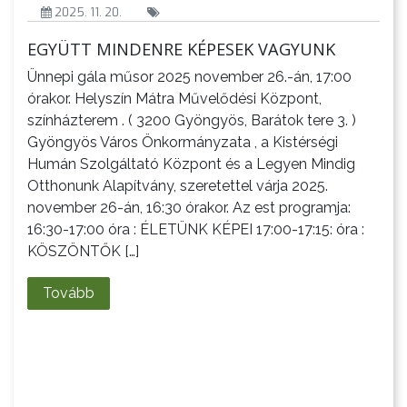
2025. 11. 20.
EGYÜTT MINDENRE KÉPESEK VAGYUNK
A
VÁROS
Ünnepi gála műsor 2025 november 26.-án, 17:00
órakor. Helyszín Mátra Művelődési Központ,
színházterem . ( 3200 Gyöngyös, Barátok tere 3. )
Gyöngyös Város Önkormányzata , a Kistérségi
Humán Szolgáltató Központ és a Legyen Mindig
Otthonunk Alapítvány, szeretettel várja 2025.
KIEMELT
november 26-án, 16:30 órakor. Az est programja:
LÁTVÁNYOSSÁGOK
16:30-17:00 óra : ÉLETÜNK KÉPEI 17:00-17:15: óra :
KÖSZÖNTŐK […]
GYÖNGYÖS
VÁROS
Tovább
ÉRTÉKTÁRA
VÁROSUNKRÓL
LAKOSSÁGI