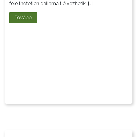
AZ
felejthetetlen dallamait élvezhetik, […]
ÖNKORMÁNYZATI
Tovább
CÉGEK
ÉS
INTÉZMÉNYEK
NYOMTATVÁNYOK
E-
ÜGYINTÉZÉS
TESTÜLETI
ANYAGOK
KISTÉRSÉG
GEOTERM-
GYÖNGYÖS