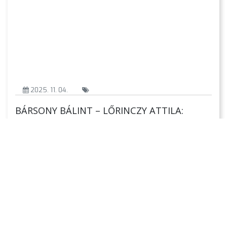
2025. 11. 04.
BÁRSONY BÁLINT – LŐRINCZY ATTILA:
AMERIKAI KOMÉDIA – szving-musical – (Aszlányi
Károly azonos című színdarabja alapján) New
Yorkban vagyunk, 1938-ban, a La Paz nevű
luxushajó fedélzetén. Egy munkamániás,
besavanyodott ifjú üzletasszony és egy sármőr
kalandor viharos találkozásának lehetünk tanúi. A
Monte Carlóba tartó tengeri úton különös figurák
népesítik be a fedélzetet. Megjelenik például Tony
vőlegénye, a degenerált pénzarisztokrata, egy