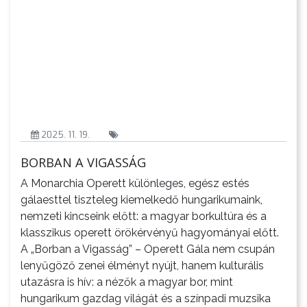
AZ
ÖNKORMÁNYZAT
A
2025. 11. 19.
KÉPVISELŐ-
TESTÜLET
BORBAN A VIGASSÁG
A Monarchia Operett különleges, egész estés
A
gálaesttel tiszteleg kiemelkedő hungarikumaink,
VÁROSRENDÉSZET
nemzeti kincseink előtt: a magyar borkultúra és a
klasszikus operett örökérvényű hagyományai előtt.
TÁJÉKOZTATÓK
A „Borban a Vigasság” – Operett Gála nem csupán
lenyűgöző zenei élményt nyújt, hanem kulturális
ÁTLÁTHATÓSÁG
utazásra is hív: a nézők a magyar bor, mint
hungarikum gazdag világát és a színpadi muzsika