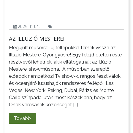
2025. 11. 04.
AZ ILLUZIÓ MESTEREI
Megújult műsorral, új fellépőkkel térnek vissza az
Illúzió Mesterei Gyöngyösre! Egy felejthetetlen este
résztvevői lehetnek, akik ellátogatnak az Illúzió
Mesterei showműsorra. A műsorban szereplő
előadók nemzetközi Tv show-k, rangos fesztiválok
és óceánjáró luxushajók rendszeres fellépői. Las
Vegas, New York, Peking, Dubai, Párizs és Monte
Carlo színpadai után most készek arra, hogy az
Önök városának közönségét […]
Tovább