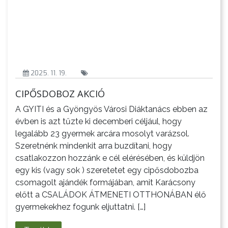
VÁROS
FEJLESZTÉSEK
2025. 11. 19.
CIPŐSDOBOZ AKCIÓ
KÖRNYEZETVÉDELEM
A GYITI és a Gyöngyös Városi Diáktanács ebben az
TELEPÜLÉSRENDEZÉS
évben is azt tűzte ki decemberi céljául, hogy
legalább 23 gyermek arcára mosolyt varázsol.
STRATÉGIÁK
Szeretnénk mindenkit arra buzdítani, hogy
ÉS
csatlakozzon hozzánk e cél elérésében, és küldjön
KONCEPCIÓK
egy kis (vagy sok ) szeretetet egy cipősdobozba
csomagolt ajándék formájában, amit Karácsony
BEJELENTŐ
előtt a CSALÁDOK ÁTMENETI OTTHONÁBAN élő
gyermekekhez fogunk eljuttatni. […]