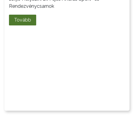
A
Rendezvénycsarnok
VÁROSRENDÉSZET
Tovább
TÁJÉKOZTATÓK
ÁTLÁTHATÓSÁG
AZ
ÖNKORMÁNYZATI
CÉGEK
ÉS
INTÉZMÉNYEK
NYOMTATVÁNYOK
E-
ÜGYINTÉZÉS