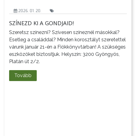
2026. 01. 20.
SZÍNEZD KI A GONDJAID!
A
Szeretsz színezni? Szívesen színeznél másokkal?
VÁROS
Esetleg a családdal? Minden korosztályt szeretettel
várunk január 21-én a Fiókkönyvtárban! A szükséges
eszközöket biztosítjuk. Helyszín: 3200 Gyöngyös,
Platán út 2/2.
Tovább
KIEMELT
LÁTVÁNYOSSÁGOK
GYÖNGYÖS
VÁROS
ÉRTÉKTÁRA
VÁROSUNKRÓL