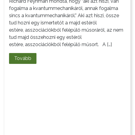
Richard Feynman mondta, hogy “aki azt hiszi, van
fogalma a kvantummechanikáról, annak fogalma
sincs a kvantummechanikáról.” Aki azt hiszi, össze
tud hozni egy ismertetőt a majd estéről
estére, asszociációkból felépülő műsoráról, az nem
tud majd összehozni egy estéről
estére, asszociációkból felépülő műsort. A […]
Tovább