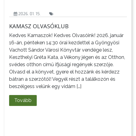
2026. 01. 15.
KAMASZ OLVASÓKLUB
Kedves Kamaszok! Kedves Olvasóink! 2026. január
16-án, pénteken 14:30 órai kezdettel a Gyöngyösi
Vachott Sándor Városi Könyvtár vendége lesz,
Keszthelyi Gréta Kata, a Vékony jégen és az Otthon,
svédes otthon című ifjúsági regények szerzője.
A
Olvasd el a könyvet, gyere el hozzánk és kérdezz
VÁROS
bátran a szerzőtől! Vegyél részt a találkozón és
PÉNZÜGYEI
beszélgess velünk egy vidám […]
Tovább
KÖLTSÉGVETÉSI