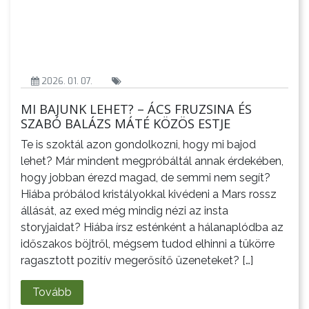
2026. 01. 07.
MI BAJUNK LEHET? – ÁCS FRUZSINA ÉS
SZABÓ BALÁZS MÁTÉ KÖZÖS ESTJE
Te is szoktál azon gondolkozni, hogy mi bajod
lehet? Már mindent megpróbáltál annak érdekében,
hogy jobban érezd magad, de semmi nem segít?
Hiába próbálod kristályokkal kivédeni a Mars rossz
állását, az exed még mindig nézi az insta
storyjaidat? Hiába írsz esténként a hálanaplódba az
időszakos böjtről, mégsem tudod elhinni a tükörre
ragasztott pozitív megerősítő üzeneteket? […]
Tovább