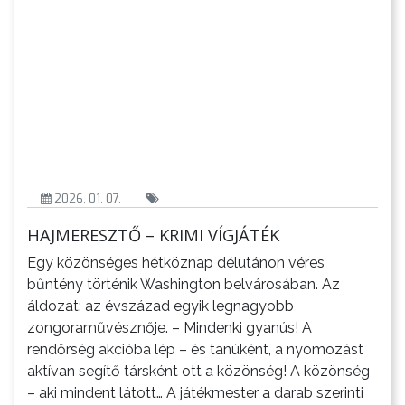
2026. 01. 07.
HAJMERESZTŐ – KRIMI VÍGJÁTÉK
Egy közönséges hétköznap délutánon véres
bűntény történik Washington belvárosában. Az
áldozat: az évszázad egyik legnagyobb
zongoraművésznője. – Mindenki gyanús! A
rendőrség akcióba lép – és tanúként, a nyomozást
aktívan segítő társként ott a közönség! A közönség
– aki mindent látott… A játékmester a darab szerinti