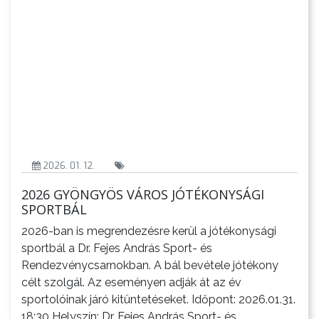
VÁROSHÁZA
2026. 01. 12.
2026 GYÖNGYÖS VÁROS JÓTÉKONYSÁGI
AZ
SPORTBÁL
ÖNKORMÁNYZAT
2026-ban is megrendezésre kerül a jótékonysági
sportbál a Dr. Fejes András Sport- és
A
Rendezvénycsarnokban. A bál bevétele jótékony
KÉPVISELŐ-
célt szolgál. Az eseményen adják át az év
TESTÜLET
sportolóinak járó kitüntetéseket. Időpont: 2026.01.31.
18:30 Helyszín: Dr. Fejes András Sport- és