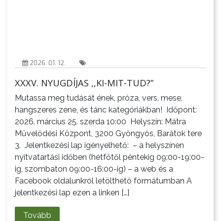
AZ
ÉPÜLŐ
VÁROS
2026. 01. 12.
XXXV. NYUGDÍJAS ,,KI-MIT-TUD?”
Mutassa meg tudását ének, próza, vers, mese,
hangszeres zene, és tánc kategóriákban! Időpont:
2026. március 25. szerda 10:00 Helyszín: Mátra
Művelődési Központ, 3200 Gyöngyös, Barátok tere
FEJLESZTÉSEK
3. Jelentkezési lap igényelhető: – a helyszínen
nyitvatartási időben (hétfőtől péntekig 09:00-19:00-
KÖRNYEZETVÉDELEM
ig, szombaton 09:00-16:00-ig) – a web és a
Facebook oldalunkról letölthető formátumban A
TELEPÜLÉSRENDEZÉS
jelentkezési lap ezen a linken […]
STRATÉGIÁK
Tovább
ÉS