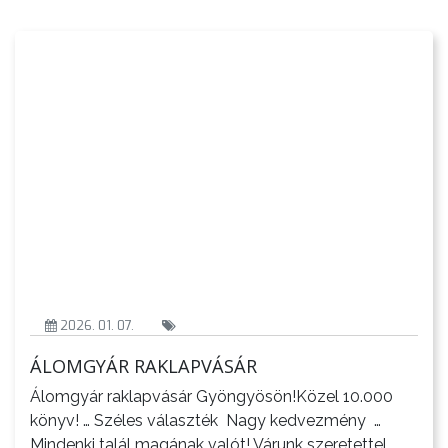
2026. 01. 07.
ÁLOMGYÁR RAKLAPVÁSÁR
Álomgyár raklapvásár Gyöngyösön!Közel 10.000
könyv! … Széles választék Nagy kedvezmény …
Mindenki talál magának valót! Várunk szeretettel