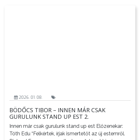
TESTÜLETI
ANYAGOK
KISTÉRSÉG
GEOTERM-
GYÖNGYÖS
2026. 01. 08.
BÖDŐCS TIBOR – INNEN MÁR CSAK
GURULUNK STAND UP EST 2.
Innen már csak gurulunk stand up est Előzenekar:
Tóth Edu “Felkértek, írjak ismertetőt az új estemről.