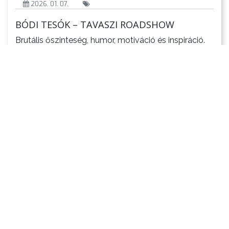
2026. 01. 07.
BÓDI TESÓK – TAVASZI ROADSHOW
Brutális őszinteség, humor, motiváció és inspiráció.
Nevetés, sírás, felismerés és meghatódás. Ilyen egy
igazi Bódi Tesók előadás. Másfél óra érzelmi
hullámvasút, melyet garantáljuk, hogy soha nem
felejtesz majd el.Bármennyi videót megnézhetsz
tőlünk, az élő show erejét egyik sem tudja
visszaadni. Gyere el az egyik barátoddal, vagy
családtagoddal és éljétek át közösen ezt az
élményt! Alig […]
Tovább