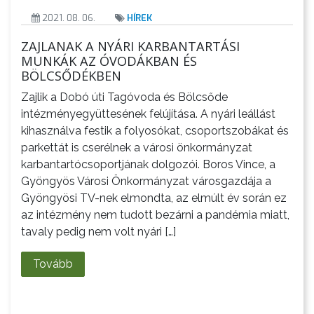
ÁTLÁTHATÓSÁG
2021. 08. 06.
HÍREK
AZ
ZAJLANAK A NYÁRI KARBANTARTÁSI
ÖNKORMÁNYZATI
MUNKÁK AZ ÓVODÁKBAN ÉS
BÖLCSŐDÉKBEN
CÉGEK
ÉS
Zajlik a Dobó úti Tagóvoda és Bölcsőde
INTÉZMÉNYEK
intézményegyüttesének felújítása. A nyári leállást
kihasználva festik a folyosókat, csoportszobákat és
NYOMTATVÁNYOK
parkettát is cserélnek a városi önkormányzat
karbantartócsoportjának dolgozói. Boros Vince, a
E-
Gyöngyös Városi Önkormányzat városgazdája a
Gyöngyösi TV-nek elmondta, az elmúlt év során ez
ÜGYINTÉZÉS
az intézmény nem tudott bezárni a pandémia miatt,
tavaly pedig nem volt nyári […]
TESTÜLETI
ANYAGOK
Tovább
KISTÉRSÉG