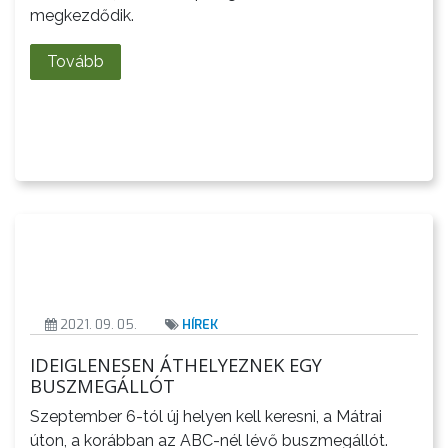
megkezdődik.
ÉRTÉKTÁRA
Tovább
VÁROSUNKRÓL
LAKOSSÁGI
INFORMÁCIÓK
HASZNOS
KVÍZ
2021. 09. 05.
HÍREK
IDEIGLENESEN ÁTHELYEZNEK EGY
BUSZMEGÁLLÓT
Szeptember 6-tól új helyen kell keresni, a Mátrai
úton, a korábban az ABC-nél lévő buszmegállót.