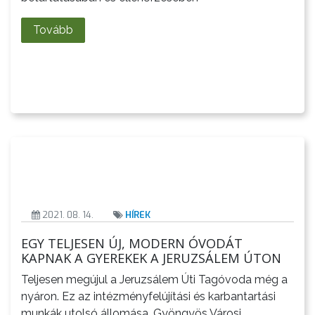
Tovább
FEJLESZTÉSEK
KÖRNYEZETVÉDELEM
TELEPÜLÉSRENDEZÉS
STRATÉGIÁK
ÉS
KONCEPCIÓK
2021. 08. 14.
HÍREK
BEJELENTŐ
EGY TELJESEN ÚJ, MODERN ÓVODÁT
KAPNAK A GYEREKEK A JERUZSÁLEM ÚTON
Teljesen megújul a Jeruzsálem Úti Tagóvoda még a
nyáron. Ez az intézményfelújítási és karbantartási
munkák utolsó állomása. Gyöngyös Városi