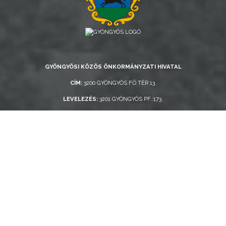
GYÖNGYÖSI KÖZÖS ÖNKORMÁNYZATI HIVATAL
CÍM:
3200 GYÖNGYÖS FŐ TÉR 13.
LEVELEZÉS:
3201 GYÖNGYÖS PF.:173.
TELEFONSZÁM:
+36 37 / 510 300
E-MAIL:
HIVATAL@HIVATAL.GYONGYOS.HU
Gyors elérés
KORONAVÍRUS-INFORMÁCIÓK
EGÉSZSÉGÜGY / ÜGYELETEK
HULLADÉKSZÁLLÍTÁS