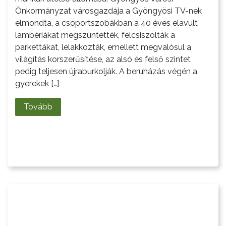
Önkormányzat városgazdája a Gyöngyösi TV-nek
elmondta, a csoportszobákban a 40 éves elavult
lambériákat megszüntették, felcsiszolták a
VÁROSHÁZA
parkettákat, lelakkozták, emellett megvalósul a
világítás korszerűsítése, az alsó és felső szintet
pedig teljesen újraburkolják. A beruházás végén a
AZ
gyerekek […]
ÖNKORMÁNYZAT
Tovább
A
KÉPVISELŐ-
TESTÜLET
A
VÁROSRENDÉSZET
TÁJÉKOZTATÓK