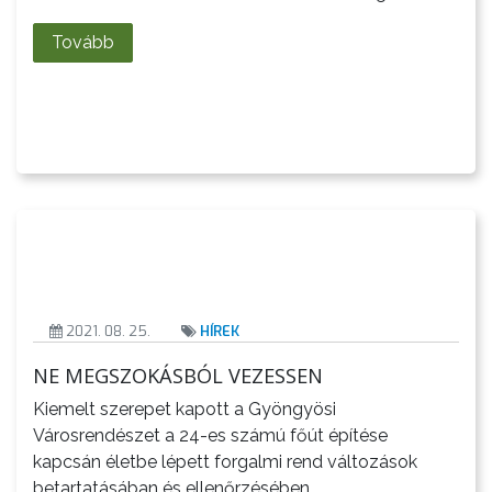
A
VÁROS
Tovább
PÉNZÜGYEI
KÖLTSÉGVETÉSI
RENDELETEK
2021. 08. 25.
HÍREK
NE MEGSZOKÁSBÓL VEZESSEN
Kiemelt szerepet kapott a Gyöngyösi
AZ
Városrendészet a 24-es számú főút építése
ÉPÜLŐ
kapcsán életbe lépett forgalmi rend változások
VÁROS
betartatásában és ellenőrzésében