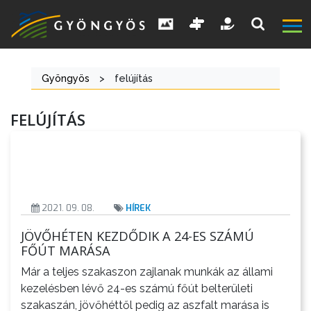
Gyöngyös
>
felújítás
FELÚJÍTÁS
A
VÁROS
2021. 09. 08.
HÍREK
JÖVŐHÉTEN KEZDŐDIK A 24-ES SZÁMÚ
KIEMELT
FŐÚT MARÁSA
LÁTVÁNYOSSÁGOK
Már a teljes szakaszon zajlanak munkák az állami
GYÖNGYÖS
kezelésben lévő 24-es számú főút belterületi
szakaszán, jövőhéttől pedig az aszfalt marása is
VÁROS