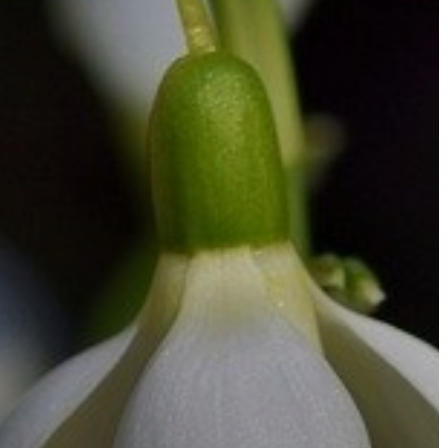
A
VÁROS
PÉNZÜGYEI
KÖLTSÉGVETÉSI
RENDELETEK