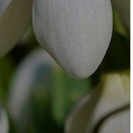
AZ
ÉPÜLŐ
VÁROS
FEJLESZTÉSEK
KÖRNYEZETVÉDELEM
TELEPÜLÉSRENDEZÉS
STRATÉGIÁK
ÉS
KONCEPCIÓK
BEJELENTŐ