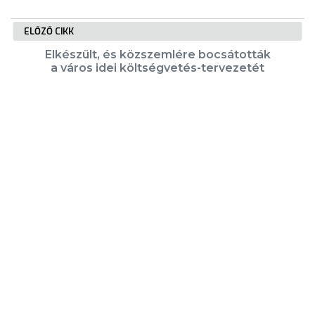
ELŐZŐ CIKK
Elkészült, és közszemlére bocsátották
a város idei költségvetés-tervezetét
KÖVETKEZŐ CIKK
Reggel óta sózzák az utakat és a
járdákat
KIEMELT TARTALMAK