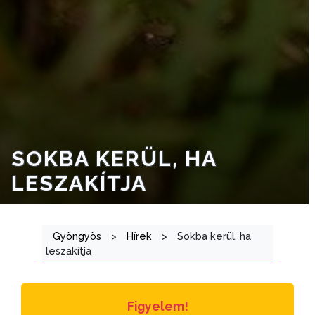
VÁROSRENDÉSZET
TÁJÉKOZTATÓK
ÁTLÁTHATÓSÁG
AZ
ÖNKORMÁNYZATI
CÉGEK
SOKBA KERÜL, HA
ÉS
LESZAKÍTJA
INTÉZMÉNYEK
NYOMTATVÁNYOK
Gyöngyös
>
Hírek
>
Sokba kerül, ha
leszakítja
E-
ÜGYINTÉZÉS
Figyelem!
TESTÜLETI