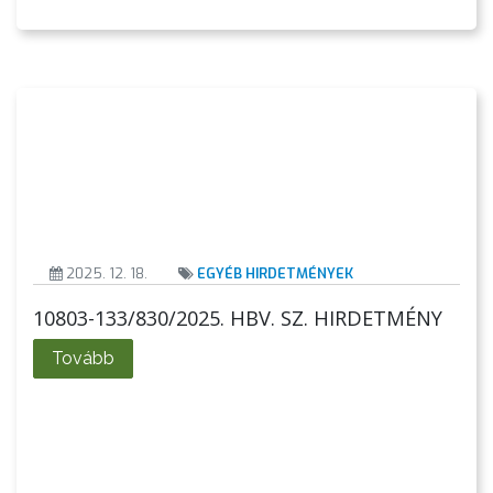
2025. 12. 18.
EGYÉB HIRDETMÉNYEK
AZ
ÉPÜLŐ
10803-133/830/2025. HBV. SZ. HIRDETMÉNY
VÁROS
Tovább
FEJLESZTÉSEK