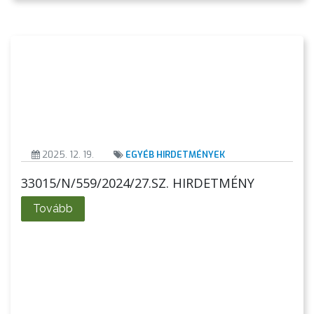
A
2025. 12. 19.
EGYÉB HIRDETMÉNYEK
VÁROS
33015/N/559/2024/27.SZ. HIRDETMÉNY
PÉNZÜGYEI
Tovább
KÖLTSÉGVETÉSI
RENDELETEK