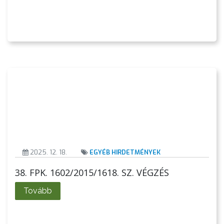
VÁROSHÁZA
AZ
ÖNKORMÁNYZAT
A
KÉPVISELŐ-
TESTÜLET
2025. 12. 18.
EGYÉB HIRDETMÉNYEK
38. FPK. 1602/2015/1618. SZ. VÉGZÉS
A
VÁROSRENDÉSZET
Tovább
TÁJÉKOZTATÓK