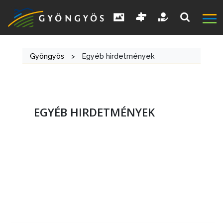
Gyöngyös
>
Egyéb hirdetmények
EGYÉB HIRDETMÉNYEK
A
VÁROS