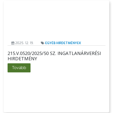
KIEMELT
LÁTVÁNYOSSÁGOK
GYÖNGYÖS
VÁROS
ÉRTÉKTÁRA
2025. 12. 19.
EGYÉB HIRDETMÉNYEK
VÁROSUNKRÓL
215.V.0520/2025/50 SZ. INGATLANÁRVERÉSI
HIRDETMÉNY
LAKOSSÁGI
INFORMÁCIÓK
Tovább
HASZNOS
KVÍZ