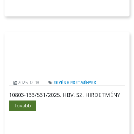
KÖRNYEZETVÉDELEM
TELEPÜLÉSRENDEZÉS
STRATÉGIÁK
ÉS
KONCEPCIÓK
BEJELENTŐ
2025. 12. 18.
EGYÉB HIRDETMÉNYEK
10803-133/531/2025. HBV. SZ. HIRDETMÉNY
Tovább