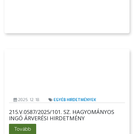
ÁTLÁTHATÓSÁG
AZ
ÖNKORMÁNYZATI
CÉGEK
ÉS
INTÉZMÉNYEK
NYOMTATVÁNYOK
E-
ÜGYINTÉZÉS
2025. 12. 18.
EGYÉB HIRDETMÉNYEK
TESTÜLETI
215.V.0587/2025/101. SZ. HAGYOMÁNYOS
ANYAGOK
INGÓ ÁRVERÉSI HIRDETMÉNY
KISTÉRSÉG
Tovább