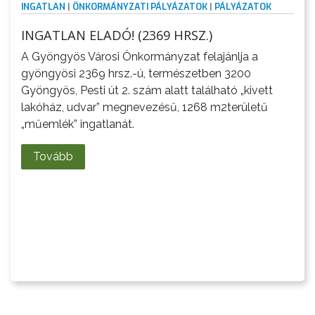
INGATLAN
|
ÖNKORMÁNYZATI PÁLYÁZATOK
|
PÁLYÁZATOK
INGATLAN ELADÓ! (2369 HRSZ.)
A Gyöngyös Városi Önkormányzat felajánlja a
gyöngyösi 2369 hrsz.-ú, természetben 3200
Gyöngyös, Pesti út 2. szám alatt található „kivett
lakóház, udvar” megnevezésű, 1268 m2területű
„műemlék” ingatlanát.
Tovább