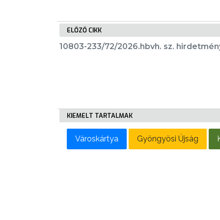
LAKOSSÁGI
INFORMÁCIÓK
ELŐZŐ CIKK
HASZNOS
10803-233/72/2026.hbvh. sz. hirdetmén
KVÍZ
KIEMELT TARTALMAK
A
VÁROS
Városkártya
Gyöngyösi Újság
PÉNZÜGYEI
KÖLTSÉGVETÉSI
RENDELETEK