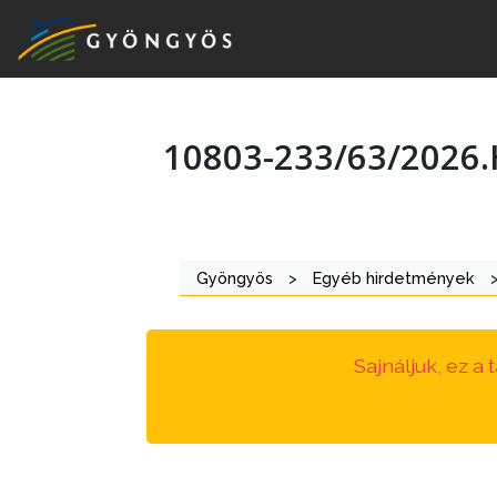
10803-233/63/2026
A
VÁROS
KIEMELT
Gyöngyös
>
Egyéb hirdetmények
LÁTVÁNYOSSÁGOK
GYÖNGYÖS
Sajnáljuk, ez a
VÁROS
ÉRTÉKTÁRA
VÁROSUNKRÓL