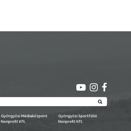
ugrás youtube csato
ugrás instagra
ugrás face
Keresés
Gyöngyösi Médiaközpont
Gyöngyösi Sportfólió
Nonprofit Kft.
Nonprofit Kft.