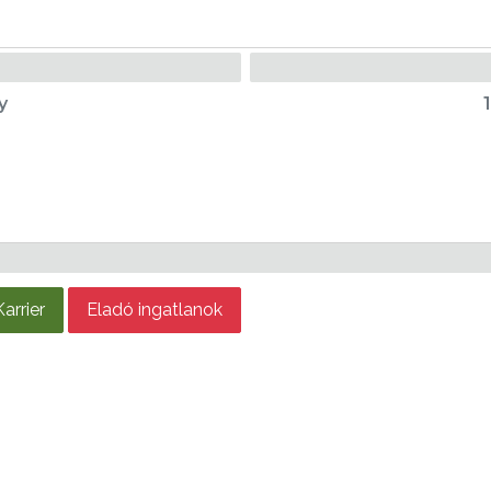
y
Karrier
Eladó ingatlanok