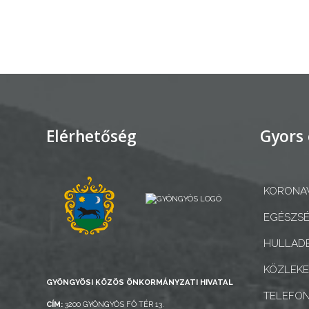
AZ
ÉPÜLŐ
VÁROS
FEJLESZTÉSEK
Elérhetőség
Gyors 
KÖRNYEZETVÉDELEM
KORONAV
TELEPÜLÉSRENDEZÉS
EGÉSZSÉ
STRATÉGIÁK
HULLADÉ
ÉS
KONCEPCIÓK
KÖZLEK
GYÖNGYÖSI KÖZÖS ÖNKORMÁNYZATI HIVATAL
TELEFO
BEJELENTŐ
CÍM:
3200 GYÖNGYÖS FŐ TÉR 13.