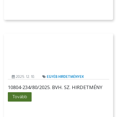
ÁTLÁTHATÓSÁG
AZ
ÖNKORMÁNYZATI
CÉGEK
ÉS
INTÉZMÉNYEK
NYOMTATVÁNYOK
E-
ÜGYINTÉZÉS
2025. 12. 10.
EGYÉB HIRDETMÉNYEK
TESTÜLETI
10804-234/80/2025. BVH. SZ. HIRDETMÉNY
ANYAGOK
Tovább
KISTÉRSÉG