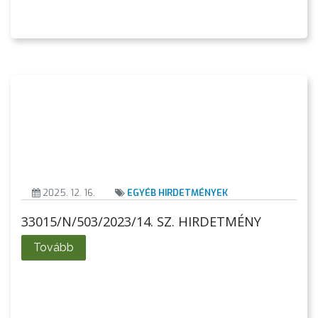
VÁROSHÁZA
AZ
ÖNKORMÁNYZAT
A
KÉPVISELŐ-
2025. 12. 16.
EGYÉB HIRDETMÉNYEK
TESTÜLET
33015/N/503/2023/14. SZ. HIRDETMÉNY
A
Tovább
VÁROSRENDÉSZET
TÁJÉKOZTATÓK