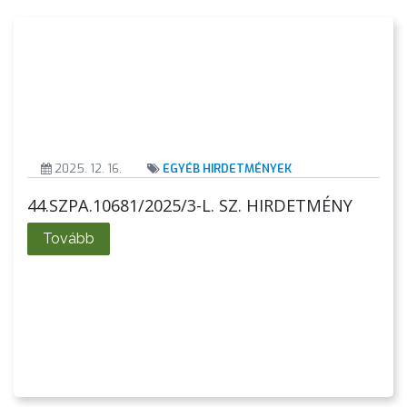
2025. 12. 16.
EGYÉB HIRDETMÉNYEK
A
44.SZPA.10681/2025/3-L. SZ. HIRDETMÉNY
VÁROS
PÉNZÜGYEI
Tovább
KÖLTSÉGVETÉSI
RENDELETEK