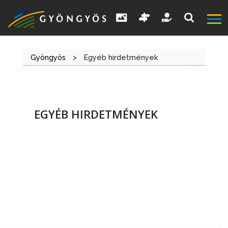
Gyöngyös
>
Egyéb hirdetmények
EGYÉB HIRDETMÉNYEK
A
VÁROS