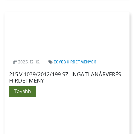
2025. 12. 16.
EGYÉB HIRDETMÉNYEK
AZ
215.V.1039/2012/199 SZ. INGATLANÁRVERÉSI
HIRDETMÉNY
ÉPÜLŐ
VÁROS
Tovább
FEJLESZTÉSEK
KÖRNYEZETVÉDELEM