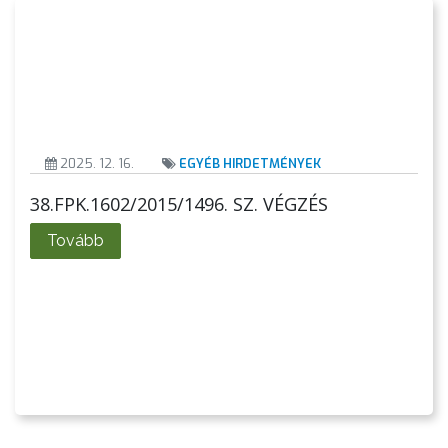
KIEMELT
LÁTVÁNYOSSÁGOK
GYÖNGYÖS
VÁROS
ÉRTÉKTÁRA
2025. 12. 16.
EGYÉB HIRDETMÉNYEK
VÁROSUNKRÓL
38.FPK.1602/2015/1496. SZ. VÉGZÉS
LAKOSSÁGI
Tovább
INFORMÁCIÓK
HASZNOS
KVÍZ