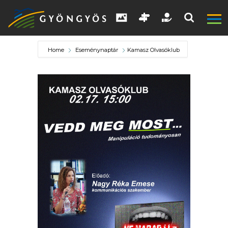
Home
Eseménynaptár
Kamasz Olvasóklub
A
VÁROS
KIEMELT
LÁTVÁNYOSSÁGOK
GYÖNGYÖS
VÁROS