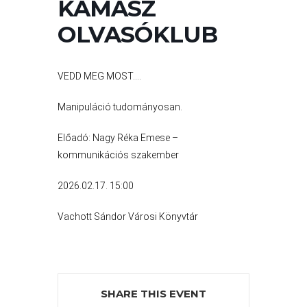
A
KAMASZ
VÁROS
OLVASÓKLUB
PÉNZÜGYEI
VEDD MEG MOST….
KÖLTSÉGVETÉSI
Manipuláció tudományosan.
RENDELETEK
Előadó: Nagy Réka Emese –
kommunikációs szakember
2026.02.17. 15:00
Vachott Sándor Városi Könyvtár
AZ
ÉPÜLŐ
VÁROS
SHARE THIS EVENT