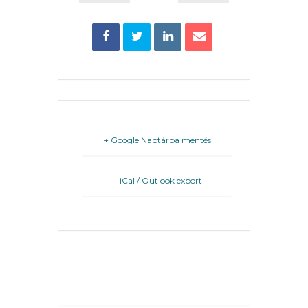
FEJLESZTÉSEK
KÖRNYEZETVÉDELEM
TELEPÜLÉSRENDEZÉS
STRATÉGIÁK
+ Google Naptárba mentés
ÉS
KONCEPCIÓK
+ iCal / Outlook export
BEJELENTŐ
THE EVENT IS
FINISHED.