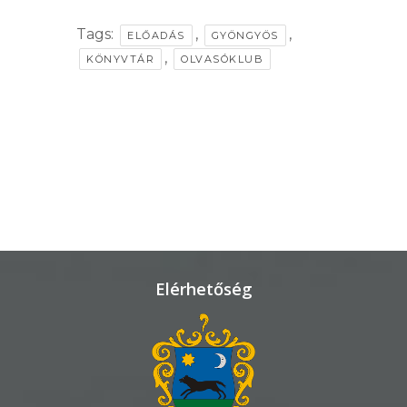
Tags:
,
,
ELŐADÁS
GYÖNGYÖS
VÁROSHÁZA
,
KÖNYVTÁR
OLVASÓKLUB
AZ
ÖNKORMÁNYZAT
A
KÉPVISELŐ-
TESTÜLET
Elérhetőség
A
VÁROSRENDÉSZET
TÁJÉKOZTATÓK
ÁTLÁTHATÓSÁG