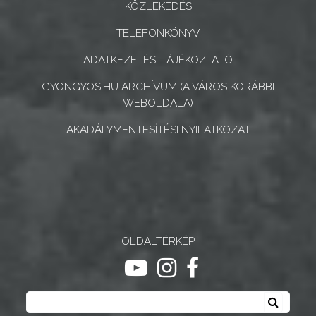
KÖZLEKEDÉS
GYÖNGYÖS
TELEFONKÖNYV
ADATKEZELÉSI TÁJÉKOZTATÓ
GYONGYOS.HU ARCHÍVUM (A VÁROS KORÁBBI
WEBOLDALA)
AKADÁLYMENTESÍTÉSI NYILATKOZAT
OLDALTÉRKÉP
ugrás youtube csatornára
ugrás instagram csatornár
ugrás facebook-oldalr
Keresés
Keresé