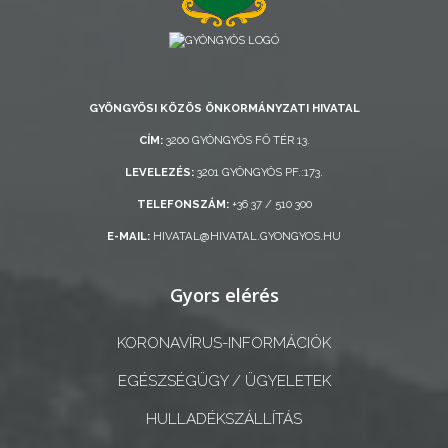
AZ
ÖNKORMÁNYZATI
CÉGEK
GYÖNGYÖSI KÖZÖS ÖNKORMÁNYZATI HIVATAL
ÉS
CÍM:
3200 GYÖNGYÖS FŐ TÉR 13.
INTÉZMÉNYEK
LEVELEZÉS:
3201 GYÖNGYÖS PF.:173.
NYOMTATVÁNYOK
TELEFONSZÁM:
+36 37 / 510 300
E-MAIL:
HIVATAL@HIVATAL.GYONGYOS.HU
E-
ÜGYINTÉZÉS
Gyors elérés
TESTÜLETI
KORONAVÍRUS-INFORMÁCIÓK
ANYAGOK
EGÉSZSÉGÜGY / ÜGYELETEK
KISTÉRSÉG
HULLADÉKSZÁLLÍTÁS
GEOTERM-