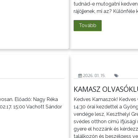
tudnád-e mutogatni kedvenc
rájöjjenek, mi az? Különféle 
Tovább
2026. 01. 15.
KAMASZ OLVASÓKL
osan. Előadó: Nagy Réka
Kedves Kamaszok! Kedves Ol
.17. 15:00 Vachott Sándor
14:30 órai kezdettel a Gyön
vendége lesz, Keszthelyi Gr
svédes otthon című ifjúsági 
gyere el hozzánk és kérdezz 
találkozón és beszélgess ve