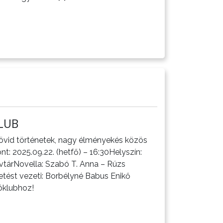
LUB
Rövid történetek, nagy élményekés közös
t: 2025.09.22. (hetfő) – 16:30Helyszín:
vtárNovella: Szabó T. Anna – Rúzs
etést vezeti: Borbélyné Babus Enikő
óklubhoz!