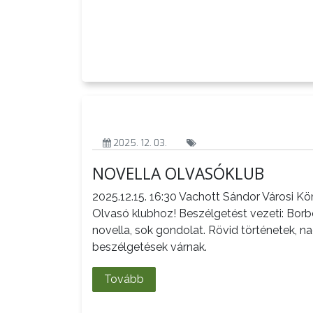
AZ
ÉPÜLŐ
VÁROS
2025. 12. 03.
NOVELLA OLVASÓKLUB
FEJLESZTÉSEK
2025.12.15. 16:30 Vachott Sándor Városi K
KÖRNYEZETVÉDELEM
Olvasó klubhoz! Beszélgetést vezeti: Bor
novella, sok gondolat. Rövid történetek, 
TELEPÜLÉSRENDEZÉS
beszélgetések várnak.
STRATÉGIÁK
Tovább
ÉS