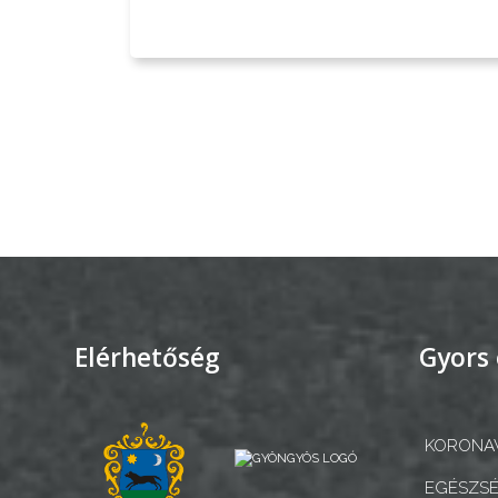
KONCEPCIÓK
BEJELENTŐ
VÁROSHÁZA
AZ
ÖNKORMÁNYZAT
Elérhetőség
Gyors 
A
KÉPVISELŐ-
TESTÜLET
KORONAV
A
EGÉSZSÉ