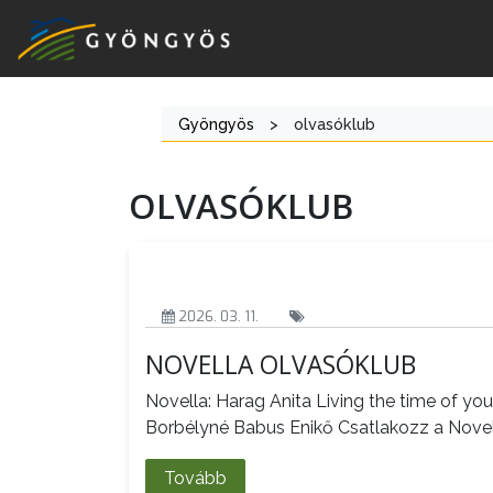
Gyöngyös
>
olvasóklub
A
OLVASÓKLUB
VÁROS
KIEMELT
LÁTVÁNYOSSÁGOK
2026. 03. 11.
NOVELLA OLVASÓKLUB
GYÖNGYÖS
VÁROS
Novella: Harag Anita Living the time of your
ÉRTÉKTÁRA
Borbélyné Babus Enikő Csatlakozz a Nove
VÁROSUNKRÓL
Tovább