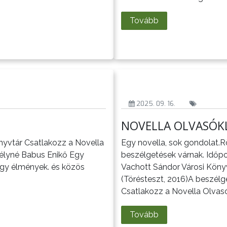
Tovább
2025. 09. 16.
NOVELLA OLVASÓK
önyvtár Csatlakozz a Novella
Egy novella, sok gondolat.
bélyné Babus Enikő Egy
beszélgetések várnak. Időpon
nagy élmények. és közös
Vachott Sándor Városi Köny
(Törésteszt, 2016)A beszélg
Csatlakozz a Novella Olvas
Tovább