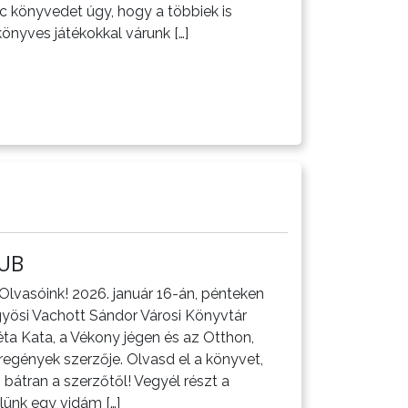
 könyvedet úgy, hogy a többiek is
könyves játékokkal várunk […]
UB
vasóink! 2026. január 16-án, pénteken
gyösi Vachott Sándor Városi Könyvtár
éta Kata, a Vékony jégen és az Otthon,
regények szerzője. Olvasd el a könyvet,
bátran a szerzőtől! Vegyél részt a
lünk egy vidám […]