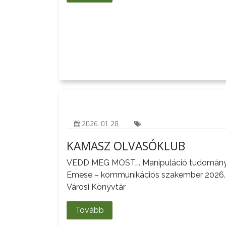
LAKOSSÁGI
INFORMÁCIÓK
HASZNOS
KVÍZ
2026. 01. 28.
KAMASZ OLVASÓKLUB
A
VÁROS
VEDD MEG MOST…. Manipuláció tudomány
PÉNZÜGYEI
Emese – kommunikációs szakember 2026.02
Városi Könyvtár
KÖLTSÉGVETÉSI
Tovább
RENDELETEK