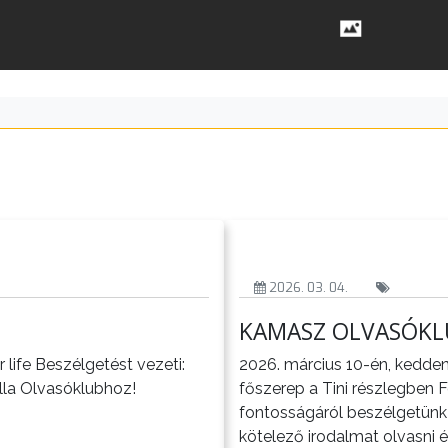
2026. 03. 04.
KAMASZ OLVASÓKL
 life Beszélgetést vezeti:
2026. március 10-én, kedden 
lla Olvasóklubhoz!
főszerep a Tini részlegben 
fontosságáról beszélgetünk
kötelező irodalmat olvasni 