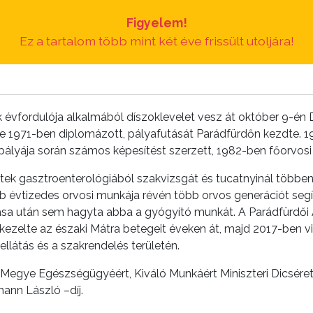
Figyelem!
Ez a tartalom több mint két éve frissült utoljára!
évfordulója alkalmából díszoklevelet vesz át október 9-én 
e 1971-ben diplomázott, pályafutását Parádfürdőn kezdte. 1
pályája során számos képesítést szerzett, 1982-ben főorvosi
ek gasztroenterológiából szakvizsgát és tucatnyinál többe
 évtizedes orvosi munkája révén több orvos generációt segíte
sa után sem hagyta abba a gyógyító munkát. A Parádfürdői Á
kezelte az északi Mátra betegeit éveken át, majd 2017-ben v
ellátás és a szakrendelés területén.
 Megye Egészségügyéért, Kiváló Munkáért Miniszteri Dicsére
mann László –díj.