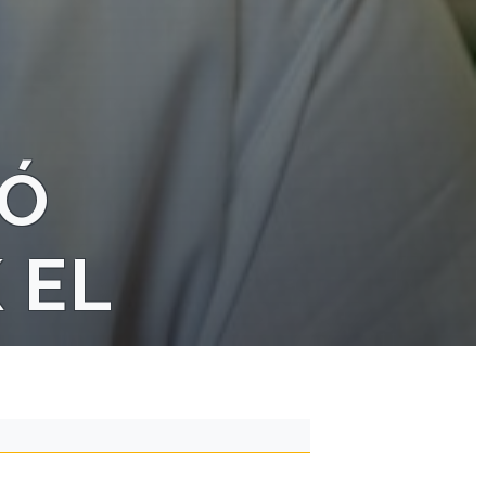
TÓ
 EL