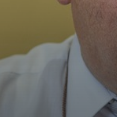
KÖLTSÉGVETÉSI
RENDELETEK
AZ
ÉPÜLŐ
VÁROS
FEJLESZTÉSEK
KÖRNYEZETVÉDELEM
TELEPÜLÉSRENDEZÉS