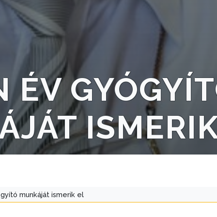
 ÉV GYÓGYÍ
JÁT ISMERIK
yító munkáját ismerik el