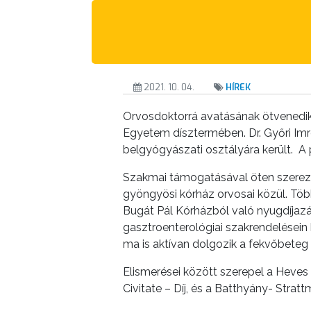
A
KÉPVISELŐ-
TESTÜLET
A
2021. 10. 04.
HÍREK
VÁROSRENDÉSZET
Orvosdoktorrá avatásának ötvenedik 
TÁJÉKOZTATÓK
Egyetem dísztermében. Dr. Győri Imr
belgyógyászati osztályára került. A 
ÁTLÁTHATÓSÁG
Szakmai támogatásával öten szerezt
gyöngyösi kórház orvosai közül. Több
AZ
Bugát Pál Kórházból való nyugdíjazá
ÖNKORMÁNYZATI
gasztroenterológiai szakrendelésein 
CÉGEK
ma is aktívan dolgozik a fekvőbeteg 
ÉS
Elismerései között szerepel a Heves
INTÉZMÉNYEK
Civitate – Díj, és a Batthyány- Stratt
NYOMTATVÁNYOK