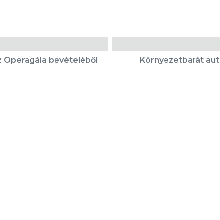
az Operagála bevételéből
Környezetbarát au
Karrier
Eladó ingatlanok