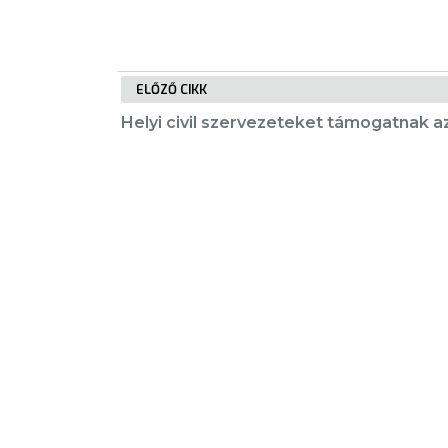
E-
ÜGYINTÉZÉS
ELŐZŐ CIKK
TESTÜLETI
Helyi civil szervezeteket támogatnak 
ANYAGOK
KISTÉRSÉG
GEOTERM-
KIEMELT TARTALMAK
GYÖNGYÖS
Városkártya
Gyöngyösi Újság