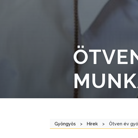
STRATÉGIÁK
ÉS
KONCEPCIÓK
BEJELENTŐ
ÖTVEN
MUNKÁ
VÁROSHÁZA
AZ
Gyöngyös
>
Hírek
>
Ötven év gyóg
ÖNKORMÁNYZAT