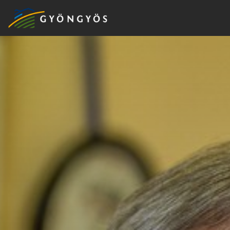
A
VÁROS
KIEMELT
LÁTVÁNYOSSÁGOK
GYÖNGYÖS
VÁROS
ÉRTÉKTÁRA