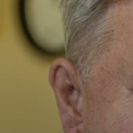
VÁROSUNKRÓL
LAKOSSÁGI
INFORMÁCIÓK
HASZNOS
KVÍZ
A
VÁROS
PÉNZÜGYEI