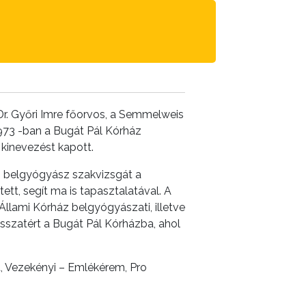
Dr. Győri Imre főorvos, a Semmelweis
973 -ban a Bugát Pál Kórház
 kinevezést kapott.
n belgyógyász szakvizsgát a
tt, segít ma is tapasztalatával. A
llami Kórház belgyógyászati, illetve
isszatért a Bugát Pál Kórházba, ahol
t, Vezekényi – Emlékérem, Pro