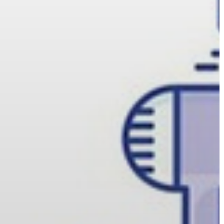
LÁTVÁNYOSSÁGOK
GYÖNGYÖS
VÁROS
ÉRTÉKTÁRA
VÁROSUNKRÓL
LAKOSSÁGI
INFORMÁCIÓK
HASZNOS
KVÍZ