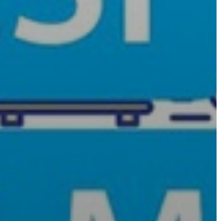
TELEPÜLÉSRENDEZÉS
STRATÉGIÁK
ÉS
KONCEPCIÓK
BEJELENTŐ