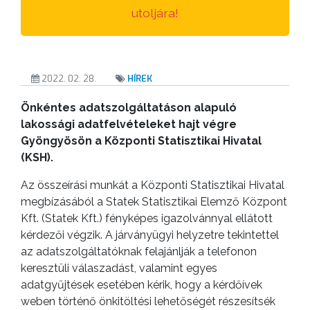
utoljára!
2022. 02. 28.
HÍREK
Önkéntes adatszolgáltatáson alapuló
lakossági adatfelvételeket hajt végre
Gyöngyösön a Központi Statisztikai Hivatal
(KSH).
Az összeírási munkát a Központi Statisztikai Hivatal
megbízásából a Statek Statisztikai Elemző Központ
Kft. (Statek Kft.) fényképes igazolvánnyal ellátott
kérdezői végzik. A járványügyi helyzetre tekintettel
az adatszolgáltatóknak felajánlják a telefonon
keresztüli válaszadást, valamint egyes
adatgyűjtések esetében kérik, hogy a kérdőívek
weben történő önkitöltési lehetőségét részesítsék