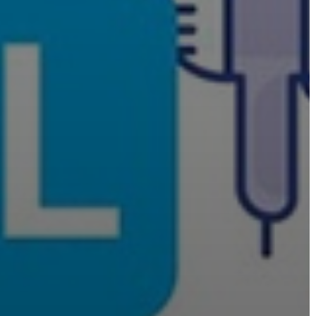
AZ
ÖNKORMÁNYZATI
CÉGEK
ÉS
INTÉZMÉNYEK
NYOMTATVÁNYOK
E-
ÜGYINTÉZÉS
TESTÜLETI
ANYAGOK
KISTÉRSÉG
GEOTERM-