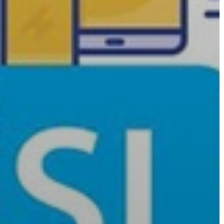
AZ
ÉPÜLŐ
VÁROS
FEJLESZTÉSEK
KÖRNYEZETVÉDELEM