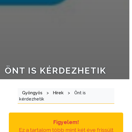
GYÖNGYÖS
ÖNT IS KÉRDEZHETIK
Gyöngyös
>
Hírek
>
Önt is
kérdezhetik
Figyelem!
Ez a tartalom több mint két éve frissült