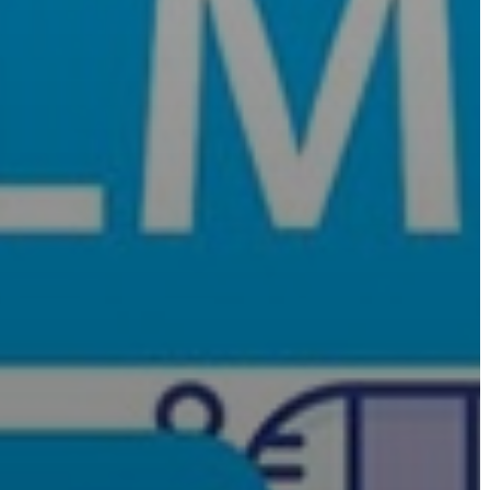
VÁROSHÁZA
AZ
ÖNKORMÁNYZAT
A
KÉPVISELŐ-
TESTÜLET
A
VÁROSRENDÉSZET
TÁJÉKOZTATÓK
ÁTLÁTHATÓSÁG