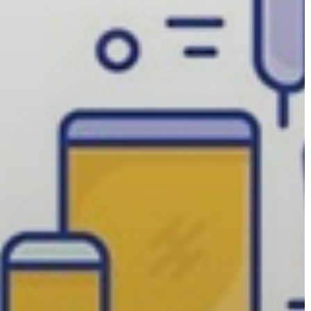
A
VÁROS
PÉNZÜGYEI
KÖLTSÉGVETÉSI
RENDELETEK