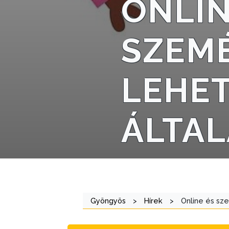
ONLIN
STRATÉGIÁK
ÉS
SZEMÉ
KONCEPCIÓK
BEJELENTŐ
LEHET
ÁLTAL
VÁROSHÁZA
AZ
Gyöngyös
>
Hírek
>
Online és sze
ÖNKORMÁNYZAT