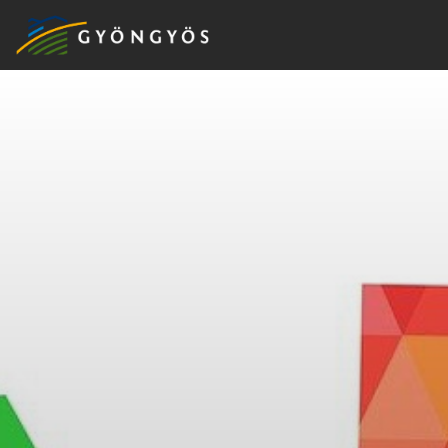
A
VÁROS
KIEMELT
LÁTVÁNYOSSÁGOK
GYÖNGYÖS
VÁROS
ÉRTÉKTÁRA