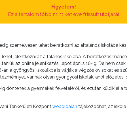
Figyelem!
Ez a tartalom több mint két éve frissült utoljára!
 pedig személyesen lehet beiratkozni az általános iskolába ké
 lehet jelentkezni az általános iskolába. A beiratkozás men
tölteniük az online jelentkezési lapot április 16-ig. De nem cs
s 16-án a gyöngyösi iskolákba is várják a végzős ovisokat és sz
ntézménnyel, vannak olyan gyöngyösi iskolák, ahol előzetes
ig döntenek a gyermekek felvételéről, és ezután küldik el a 
tvani Tankerületi Központ
weboldalán
tájékozódhat, az iskola 