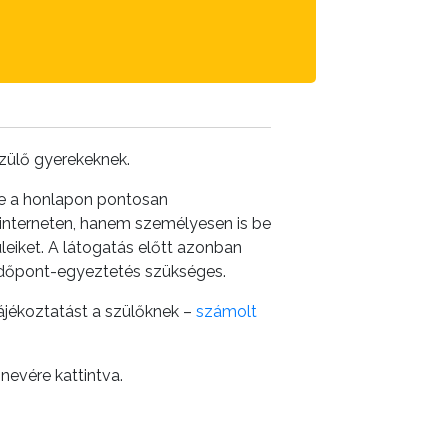
szülő gyerekeknek.
ete a honlapon pontosan
ak interneten, hanem személyesen is be
üleiket. A látogatás előtt azonban
 időpont-egyeztetés szükséges.
tájékoztatást a szülőknek –
számolt
nevére kattintva.