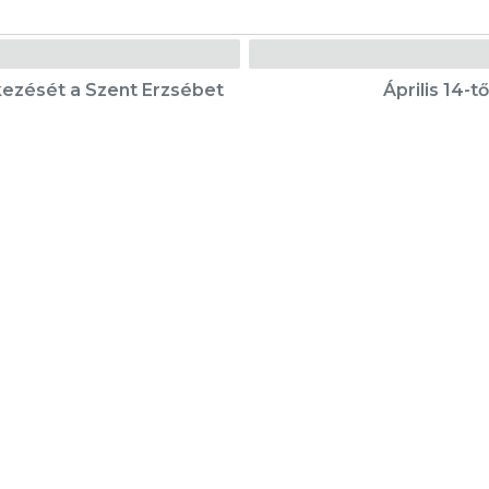
kezését a Szent Erzsébet
Április 14-
Karrier
Eladó ingatlanok