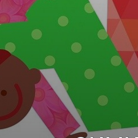
KÖLTSÉGVETÉSI
RENDELETEK
AZ
ÉPÜLŐ
VÁROS
FEJLESZTÉSEK
KÖRNYEZETVÉDELEM
TELEPÜLÉSRENDEZÉS