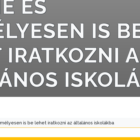
E ÉS
LYESEN IS B
 IRATKOZNI 
ÁNOS ISKOL
mélyesen is be lehet iratkozni az általános iskolákba