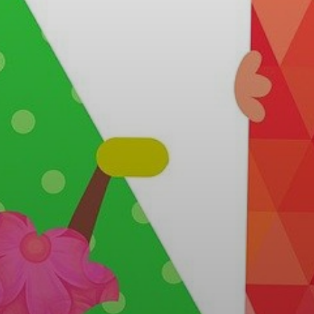
VÁROSUNKRÓL
LAKOSSÁGI
INFORMÁCIÓK
HASZNOS
KVÍZ
A
VÁROS
PÉNZÜGYEI