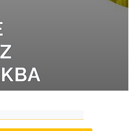
E
AZ
ÁKBA