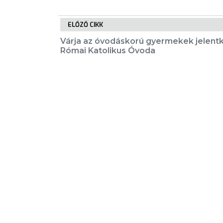
E-
ELŐZŐ CIKK
ÜGYINTÉZÉS
Várja az óvodáskorú gyermekek jelent
Római Katolikus Óvoda
TESTÜLETI
ANYAGOK
KISTÉRSÉG
GEOTERM-
KIEMELT TARTALMAK
GYÖNGYÖS
Városkártya
Gyöngyösi Újság