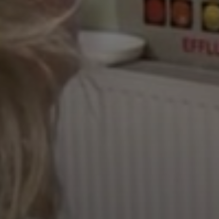
KÖLTSÉGVETÉSI
RENDELETEK
AZ
ÉPÜLŐ
VÁROS
FEJLESZTÉSEK
KÖRNYEZETVÉDELEM