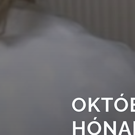
TELEPÜLÉSRENDEZÉS
STRATÉGIÁK
ÉS
KONCEPCIÓK
BEJELENTŐ
OKTÓB
VÁROSHÁZA
HÓNA
AZ