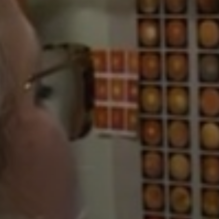
VÁROSUNKRÓL
LAKOSSÁGI
INFORMÁCIÓK
HASZNOS
KVÍZ
A
VÁROS
PÉNZÜGYEI