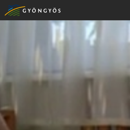
A
VÁROS
KIEMELT
LÁTVÁNYOSSÁGOK
GYÖNGYÖS
VÁROS
ÉRTÉKTÁRA