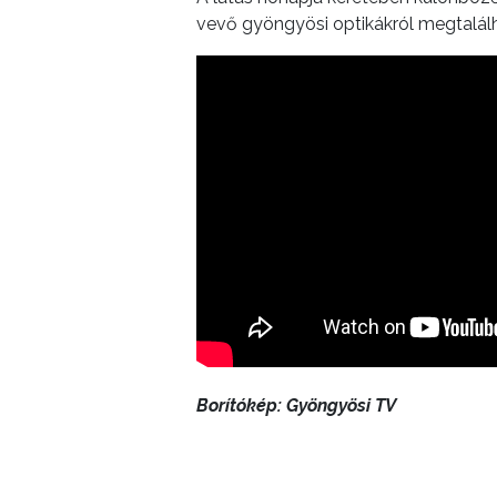
INTÉZMÉNYEK
vevő gyöngyösi optikákról megtalá
NYOMTATVÁNYOK
E-
ÜGYINTÉZÉS
TESTÜLETI
ANYAGOK
KISTÉRSÉG
GEOTERM-
GYÖNGYÖS
Borítókép: Gyöngyösi TV