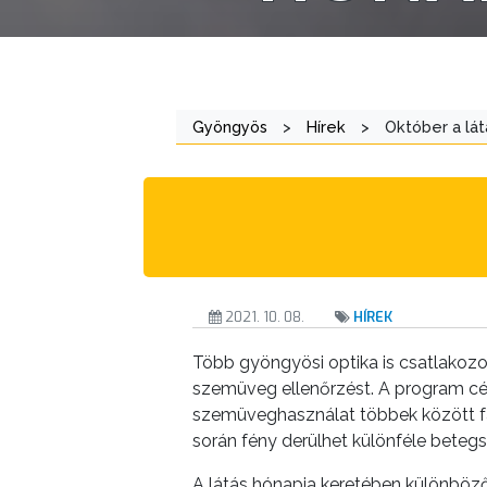
ÖNKORMÁNYZAT
A
KÉPVISELŐ-
Gyöngyös
>
Hírek
>
Október a lát
TESTÜLET
A
VÁROSRENDÉSZET
TÁJÉKOZTATÓK
2021. 10. 08.
HÍREK
ÁTLÁTHATÓSÁG
Több gyöngyösi optika is csatlakoz
AZ
szemüveg ellenőrzést. A program cél
ÖNKORMÁNYZATI
szemüveghasználat többek között fár
CÉGEK
során fény derülhet különféle betegs
ÉS
A látás hónapja keretében különböz