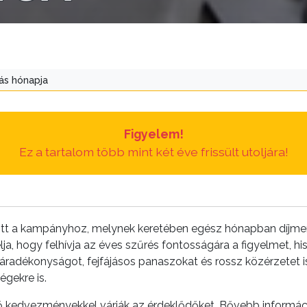
ás hónapja
Figyelem!
Ez a tartalom több mint két éve frissült utoljára!
ott a kampányhoz, melynek keretében egész hónapban díjme
ja, hogy felhívja az éves szűrés fontosságára a figyelmet, h
adékonyságot, fejfájásos panaszokat és rossz közérzetet is
égekre is.
ő kedvezményekkel várják az érdeklődőket. Bővebb informác