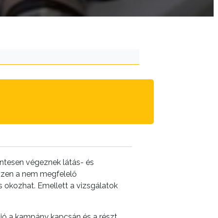
ntesen végeznek látás- és
iszen a nem megfelelő
 okozhat. Emellett a vizsgálatok
ió a kampány kapcsán és a részt