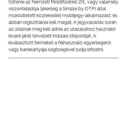
töltenie az Nemzeti Mobilfizetési Zrt., vagy valamely
viszonteladója (jelenleg a Simple by OTP) által
működtetett közlekedési mobiljegy-alkalmazást, és
abban regisztrálnia kell magát. A jegyvásárlás során
az utasnak meg kell adnia az utazásához használni
kívánt járat tervezett indulási időpontját. A
kiválasztott terméket a felhasználó egyenlegéről
vagy bankkártyája segítségével tudja kifizetni.
A koronavirussal kapcsolatos információkat itt teszi
közzé a társaság
ELŐZŐ CIKK
Ételrendelés kiszállítással – éttermek