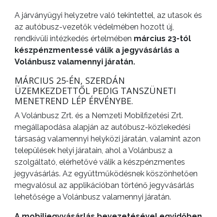
A járványügyi helyzetre való tekintettel, az utasok és
az autóbusz-vezetők védelmében hozott új,
rendkívüli intézkedés értelmében
március 23-tól
készpénzmentessé válik a jegyvásárlás a
Volánbusz valamennyi járatán.
MÁRCIUS 25-ÉN, SZERDÁN
ÜZEMKEZDETTŐL PEDIG TANSZÜNETI
MENETREND LÉP ÉRVÉNYBE.
A Volánbusz Zrt. és a Nemzeti Mobilfizetési Zrt.
megállapodása alapján az autóbusz-közlekedési
társaság valamennyi helyközi járatán, valamint azon
települések helyi járatain, ahol a Volánbusz a
szolgáltató, elérhetővé válik a készpénzmentes
jegyvásárlás. Az együttműködésnek köszönhetően
megvalósul az applikációban történő jegyvásárlás
lehetősége a Volánbusz valamennyi járatán.
A mobiljegyvásárlás bevezetésével egyidőben