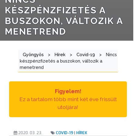
E-
KÉSZPÉNZFIZETÉS A
ÜGYINTÉZÉS
BUSZOKON, VÁLTOZIK A
MENETREND
TESTÜLETI
ANYAGOK
KISTÉRSÉG
Gyöngyös
>
Hírek
>
Covid-19
>
Nincs
készpénzfizetés a buszokon, változik a
GEOTERM-
menetrend
GYÖNGYÖS
Figyelem!
Ez a tartalom több mint két éve frissült
utoljára!
2020. 03. 23.
COVID-19
|
HÍREK