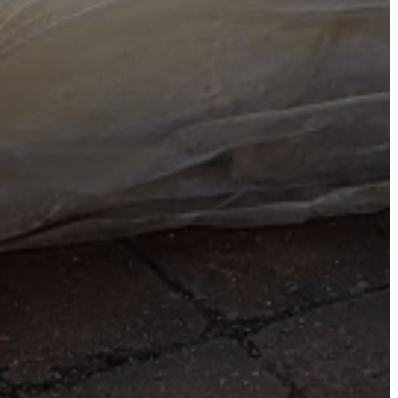
A
KÉPVISELŐ-
TESTÜLET
A
VÁROSRENDÉSZET
TÁJÉKOZTATÓK
ÁTLÁTHATÓSÁG
AZ
ÖNKORMÁNYZATI
CÉGEK
ÉS
INTÉZMÉNYEK