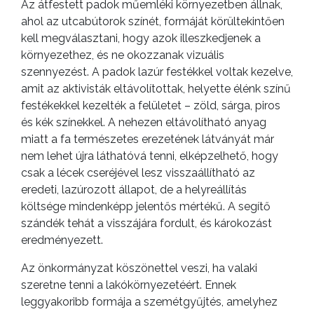
Az átfestett padok műemléki környezetben állnak,
ahol az utcabútorok színét, formáját körültekintően
kell megválasztani, hogy azok illeszkedjenek a
környezethez, és ne okozzanak vizuális
szennyezést. A padok lazúr festékkel voltak kezelve,
amit az aktivisták eltávolítottak, helyette élénk színű
festékekkel kezelték a felületet – zöld, sárga, piros
és kék színekkel. A nehezen eltávolítható anyag
miatt a fa természetes erezetének látványát már
nem lehet újra láthatóvá tenni, elképzelhető, hogy
csak a lécek cseréjével lesz visszaállítható az
eredeti, lazúrozott állapot, de a helyreállítás
költsége mindenképp jelentős mértékű. A segítő
szándék tehát a visszájára fordult, és károkozást
eredményezett.
Az önkormányzat köszönettel veszi, ha valaki
szeretne tenni a lakókörnyezetéért. Ennek
leggyakoribb formája a szemétgyűjtés, amelyhez