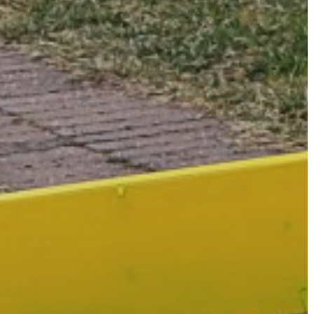
GYÖNGYÖS
VÁROS
ÉRTÉKTÁRA
VÁROSUNKRÓL
LAKOSSÁGI
INFORMÁCIÓK
HASZNOS
KVÍZ