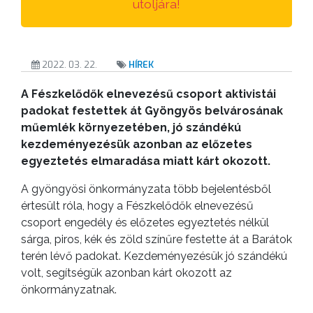
utoljára!
2022. 03. 22.
HÍREK
A Fészkelődők elnevezésű csoport aktivistái
padokat festettek át Gyöngyös belvárosának
műemlék környezetében, jó szándékú
kezdeményezésük azonban az előzetes
egyeztetés elmaradása miatt kárt okozott.
A gyöngyösi önkormányzata több bejelentésből
értesült róla, hogy a Fészkelődők elnevezésű
csoport engedély és előzetes egyeztetés nélkül
sárga, piros, kék és zöld színűre festette át a Barátok
terén lévő padokat. Kezdeményezésük jó szándékú
volt, segítségük azonban kárt okozott az
önkormányzatnak.