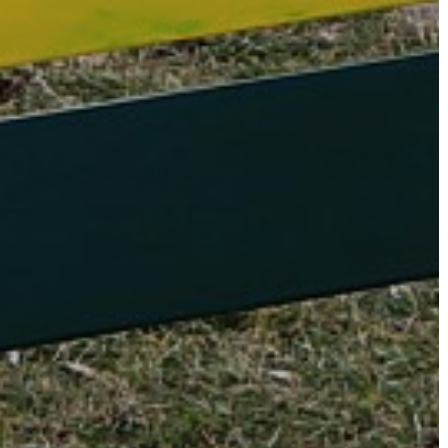
A
VÁROS
PÉNZÜGYEI
KÖLTSÉGVETÉSI
RENDELETEK