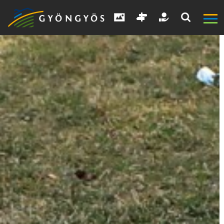
A
VÁROS
KIEMELT
LÁTVÁNYOSSÁGOK