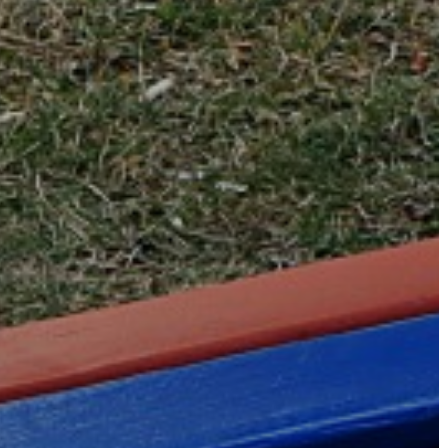
AZ
ÉPÜLŐ
VÁROS
FEJLESZTÉSEK
KÖRNYEZETVÉDELEM
TELEPÜLÉSRENDEZÉS
STRATÉGIÁK
ÉS