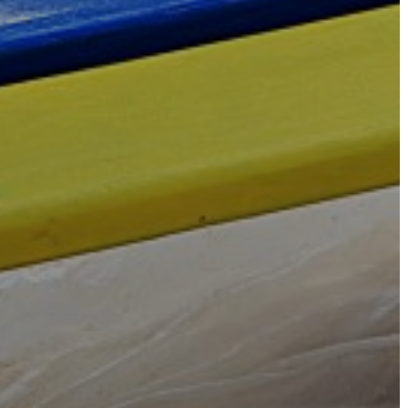
KONCEPCIÓK
BEJELENTŐ
VÁROSHÁZA
AZ
ÖNKORMÁNYZAT