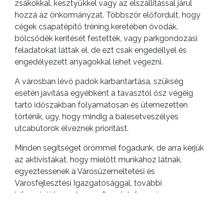
zsákokkal, kesztyűkkel vagy az elszállítással járul
hozzá az önkormányzat. Többször előfordult, hogy
cégek csapatépítő tréning keretében óvodák,
bölcsődék kerítését festették, vagy parkgondozási
feladatokat láttak el, de ezt csak engedéllyel és
engedélyezett anyagokkal lehet végezni.
A városban lévő padok karbantartása, szükség
esetén javítása egyébként a tavasztól ősz végéig
tartó időszakban folyamatosan és ütemezetten
történik, úgy, hogy mindig a balesetveszélyes
utcabútorok élveznek prioritást.
Minden segítséget örömmel fogadunk, de arra kérjük
az aktivistákat, hogy mielőtt munkához látnak,
egyeztessenek a Városüzemeltetési és
Városfejlesztési Igazgatósággal, további
információt a 37/510-338-as telefonszámon
kérhetnek.