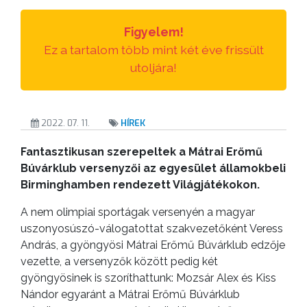
TESTÜLETI
ANYAGOK
Figyelem!
Ez a tartalom több mint két éve frissült
KISTÉRSÉG
utoljára!
GEOTERM-
GYÖNGYÖS
2022. 07. 11.
HÍREK
Fantasztikusan szerepeltek a Mátrai Erőmű
Búvárklub versenyzői az egyesület államokbeli
Birminghamben rendezett Világjátékokon.
A nem olimpiai sportágak versenyén a magyar
uszonyosúszó-válogatottat szakvezetőként Veress
András, a gyöngyösi Mátrai Erőmű Búvárklub edzője
vezette, a versenyzők között pedig két
gyöngyösinek is szoríthattunk: Mozsár Alex és Kiss
Nándor egyaránt a Mátrai Erőmű Búvárklub