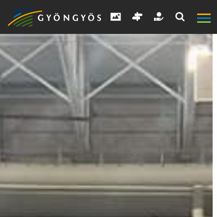
A
VÁROS
KIEMELT
LÁTVÁNYOSSÁGOK
GYÖNGYÖS