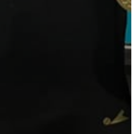
VÁROSHÁZA
AZ
ÖNKORMÁNYZAT
A
KÉPVISELŐ-
TESTÜLET