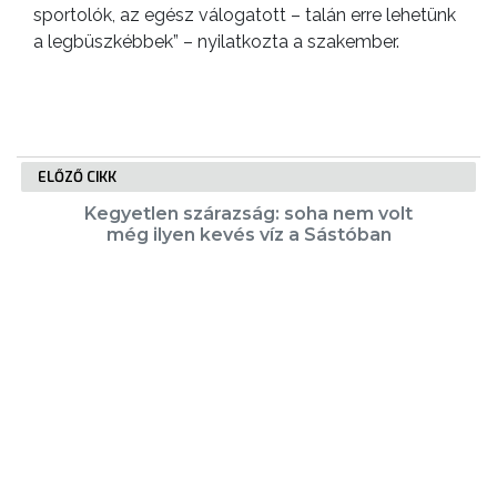
sportolók, az egész válogatott – talán erre lehetünk
a legbüszkébbek” – nyilatkozta a szakember.
ELŐZŐ CIKK
Kegyetlen szárazság: soha nem volt
még ilyen kevés víz a Sástóban
KÖVETKEZŐ CIKK
Magda Boldizsár junior Európa-bajnok