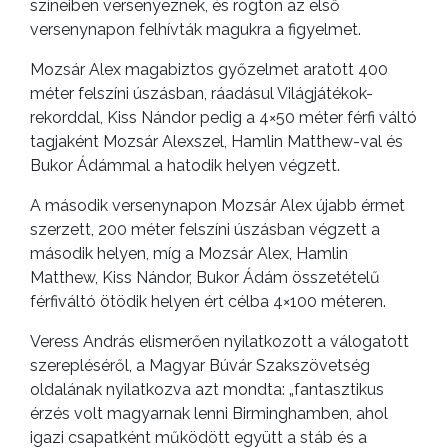
színeiben versenyeznek, és rögtön az első
versenynapon felhívták magukra a figyelmet.
Mozsár Alex magabiztos győzelmet aratott 400
méter felszíni úszásban, ráadásul Világjátékok-
rekorddal, Kiss Nándor pedig a 4×50 méter férfi váltó
tagjaként Mozsár Alexszel, Hamlin Matthew-val és
Bukor Ádámmal a hatodik helyen végzett.
A második versenynapon Mozsár Alex újabb érmet
szerzett, 200 méter felszíni úszásban végzett a
második helyen, míg a Mozsár Alex, Hamlin
Matthew, Kiss Nándor, Bukor Ádám összetételű
férfiváltó ötödik helyen ért célba 4×100 méteren.
Veress András elismerően nyilatkozott a válogatott
szerepléséről, a Magyar Búvár Szakszövetség
oldalának nyilatkozva azt mondta: „fantasztikus
érzés volt magyarnak lenni Birminghamben, ahol
igazi csapatként működött együtt a stáb és a