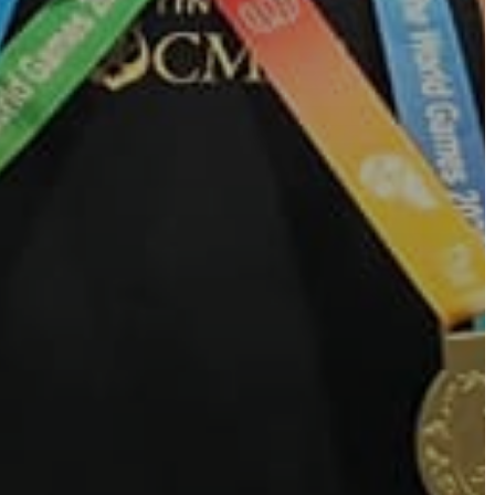
AZ
ÉPÜLŐ
VÁROS
FEJLESZTÉSEK
KÖRNYEZETVÉDELEM
TELEPÜLÉSRENDEZÉS
STRATÉGIÁK
ÉS
KONCEPCIÓK
BEJELENTŐ