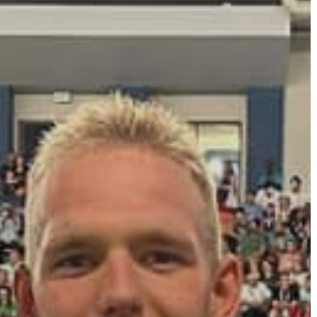
VÁROS
ÉRTÉKTÁRA
VÁROSUNKRÓL
LAKOSSÁGI
INFORMÁCIÓK
HASZNOS
KVÍZ