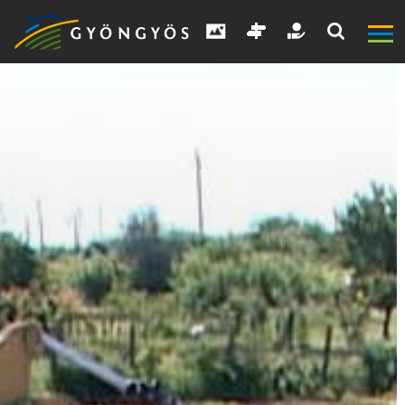
A
VÁROS
KIEMELT
LÁTVÁNYOSSÁGOK
GYÖNGYÖS