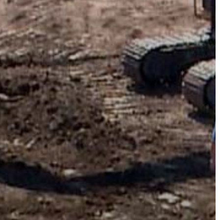
A
VÁROS
PÉNZÜGYEI
KÖLTSÉGVETÉSI
RENDELETEK
AZ
ÉPÜLŐ