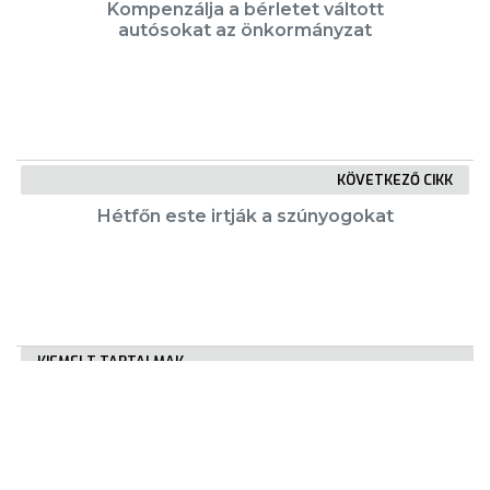
Kompenzálja a bérletet váltott
autósokat az önkormányzat
KÖVETKEZŐ CIKK
Hétfőn este irtják a szúnyogokat
KIEMELT TARTALMAK
Városkártya
Gyöngyösi Újság