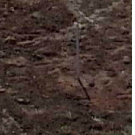
VÁROS
FEJLESZTÉSEK
KÖRNYEZETVÉDELEM
TELEPÜLÉSRENDEZÉS
STRATÉGIÁK
ÉS
KONCEPCIÓK
BEJELENTŐ