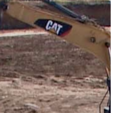
VÁROS
ÉRTÉKTÁRA
VÁROSUNKRÓL
LAKOSSÁGI
INFORMÁCIÓK
HASZNOS
KVÍZ