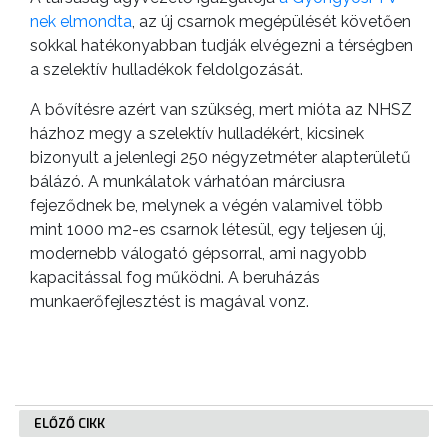
nek elmondta
, az új csarnok megépülését követően
GEOTERM-
sokkal hatékonyabban tudják elvégezni a térségben
GYÖNGYÖS
a szelektív hulladékok feldolgozását.
A bővítésre azért van szükség, mert mióta az NHSZ
házhoz megy a szelektív hulladékért, kicsinek
bizonyult a jelenlegi 250 négyzetméter alapterületű
bálázó. A munkálatok várhatóan márciusra
fejeződnek be, melynek a végén valamivel több
mint 1000 m2-es csarnok létesül, egy teljesen új,
modernebb válogató gépsorral, ami nagyobb
kapacitással fog működni. A beruházás
munkaerőfejlesztést is magával vonz.
ELŐZŐ CIKK