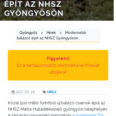
ÉPÍT AZ NHSZ
ÁTLÁTHATÓSÁG
GYÖNGYÖSÖN
AZ
ÖNKORMÁNYZATI
Gyöngyös
>
Hírek
>
Modernebb
CÉGEK
bálázót épít az NHSZ Gyöngyösön
ÉS
INTÉZMÉNYEK
Figyelem!
NYOMTATVÁNYOK
Ez a tartalom több mint két éve frissült
utoljára!
E-
ÜGYINTÉZÉS
2021. 05. 28.
HÍREK
TESTÜLETI
ANYAGOK
Közel 500 millió forintból új bálázó csarnok épül az
NHSZ Mátra Hulladékkezelő gyöngyösi telephelyén.
KISTÉRSÉG
A társaság ügyvezető igazgatója
a Gyöngyösi TV-