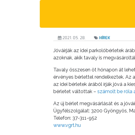
A
KÉPVISELŐ-
TESTÜLET
A
2021. 05. 28.
HÍREK
VÁROSRENDÉSZET
Jóváírják az idei parkolóbérletek á
TÁJÉKOZTATÓK
azoknak, akik tavaly is megvásároltá
Tavaly összesen öt hónapon át lehete
ÁTLÁTHATÓSÁG
érvényes bérlettel rendelkeztek. A
az idei bérletek árából írják jóvá 
AZ
bérletet váltottak –
számolt be róla
ÖNKORMÁNYZATI
CÉGEK
Az új bérlet megvásárlását és a jóváí
ÉS
Ügyfélszolgálat: 3200 Gyöngyös, Ma
Telefon: 37-311-952
INTÉZMÉNYEK
www.vgrt.hu
NYOMTATVÁNYOK