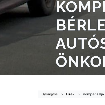
KOMP
STRATÉGIÁK
ÉS
BÉRLE
KONCEPCIÓK
BEJELENTŐ
AUTÓ
ÖNKO
VÁROSHÁZA
AZ
Gyöngyös
>
Hírek
>
Kompenzálja 
ÖNKORMÁNYZAT