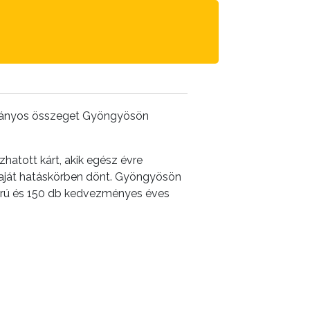
dőarányos összeget Gyöngyösön
hatott kárt, akik egész évre
saját hatáskörben dönt. Gyöngyösön
s árú és 150 db kedvezményes éves