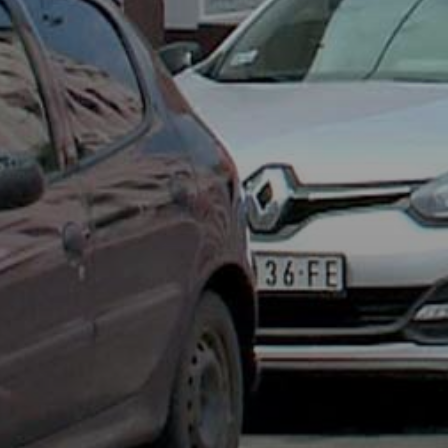
KÖLTSÉGVETÉSI
RENDELETEK
AZ
ÉPÜLŐ
VÁROS
FEJLESZTÉSEK
KÖRNYEZETVÉDELEM
TELEPÜLÉSRENDEZÉS