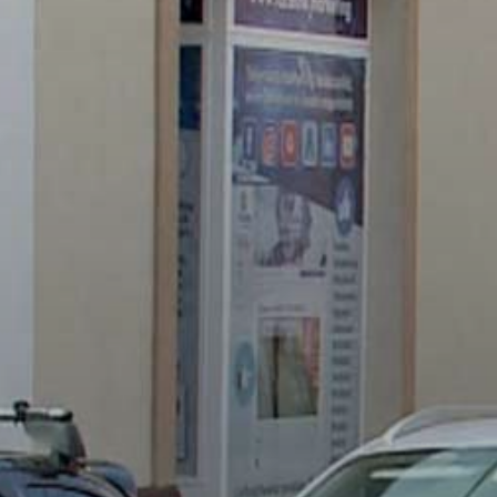
VÁROSUNKRÓL
LAKOSSÁGI
INFORMÁCIÓK
HASZNOS
KVÍZ
A
VÁROS
PÉNZÜGYEI