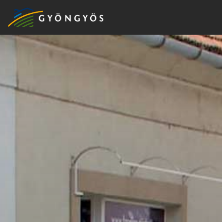
A
VÁROS
KIEMELT
LÁTVÁNYOSSÁGOK
GYÖNGYÖS
VÁROS
ÉRTÉKTÁRA