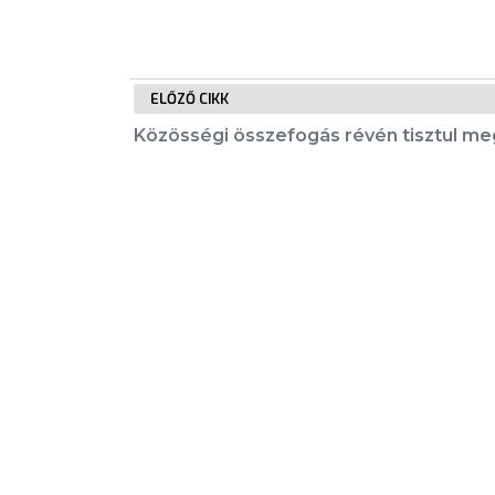
E-
ÜGYINTÉZÉS
ELŐZŐ CIKK
TESTÜLETI
Közösségi összefogás révén tisztul m
ANYAGOK
KISTÉRSÉG
GEOTERM-
KIEMELT TARTALMAK
GYÖNGYÖS
Városkártya
Gyöngyösi Újság