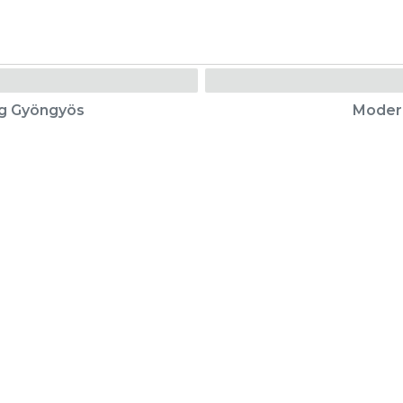
eg Gyöngyös
Moder
Karrier
Eladó ingatlanok