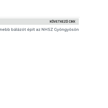
KÖVETKEZŐ CIKK
nebb bálázót épít az NHSZ Gyöngyösön