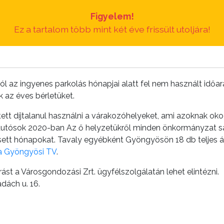
Figyelem!
Ez a tartalom több mint két éve frissült utoljára!
rából az ingyenes parkolás hónapjai alatt fel nem használt i
k az éves bérletüket.
tt díjtalanul használni a várakozóhelyeket, ami azoknak okoz
z autósok 2020-ban Az ő helyzetükről minden önkormányzat 
a kiesett hónapokat. Tavaly egyébként Gyöngyösön 18 db telje
 a Gyöngyösi TV
.
rást a Városgondozási Zrt. ügyfélszolgálatán lehet elintézni.
dách u. 16.