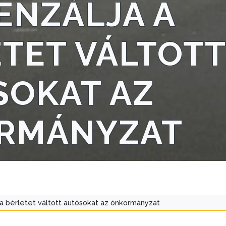
ENZÁLJA A
TET VÁLTOTT
SOKAT AZ
RMÁNYZAT
a bérletet váltott autósokat az önkormányzat