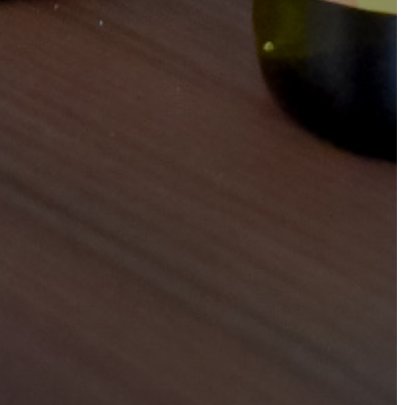
TÁJÉKOZTATÓK
ÁTLÁTHATÓSÁG
AZ
ÖNKORMÁNYZATI
CÉGEK
ÉS
INTÉZMÉNYEK
NYOMTATVÁNYOK
E-
ÜGYINTÉZÉS
TESTÜLETI
ANYAGOK