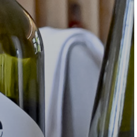
AZ
ÉPÜLŐ
VÁROS