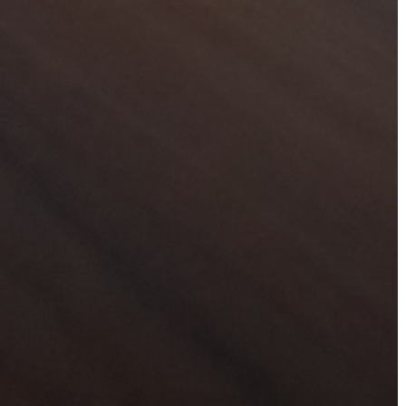
KISTÉRSÉG
GEOTERM-
GYÖNGYÖS