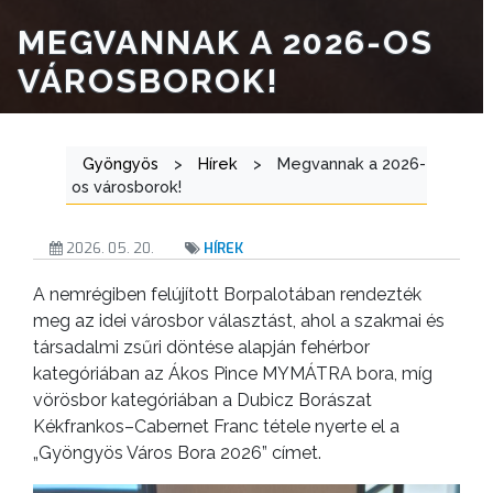
MEGVANNAK A 2026-OS
VÁROSBOROK!
Gyöngyös
>
Hírek
>
Megvannak a 2026-
os városborok!
2026. 05. 20.
HÍREK
A nemrégiben felújított Borpalotában rendezték
meg az idei városbor választást, ahol a szakmai és
társadalmi zsűri döntése alapján fehérbor
kategóriában az Ákos Pince MYMÁTRA bora, míg
vörösbor kategóriában a Dubicz Borászat
Kékfrankos–Cabernet Franc tétele nyerte el a
„Gyöngyös Város Bora 2026” címet.