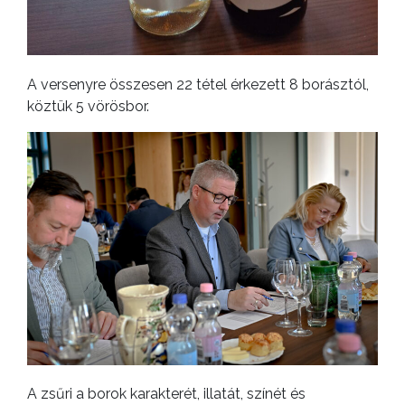
A versenyre összesen 22 tétel érkezett 8 borásztól,
köztük 5 vörösbor.
A zsűri a borok karakterét, illatát, színét és