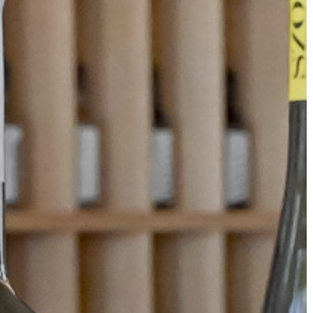
A
VÁROS
PÉNZÜGYEI
KÖLTSÉGVETÉSI
RENDELETEK