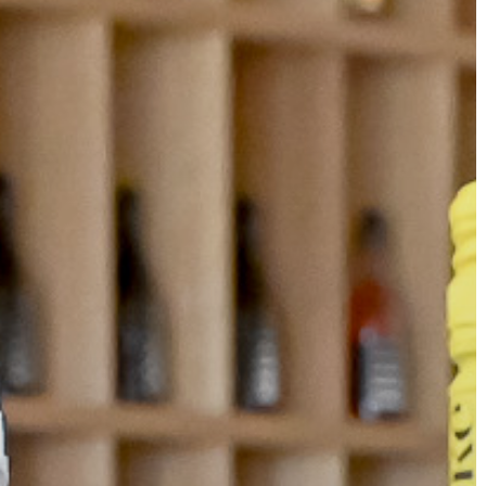
KIEMELT
LÁTVÁNYOSSÁGOK
GYÖNGYÖS
VÁROS
ÉRTÉKTÁRA
VÁROSUNKRÓL
LAKOSSÁGI
INFORMÁCIÓK
HASZNOS
KVÍZ