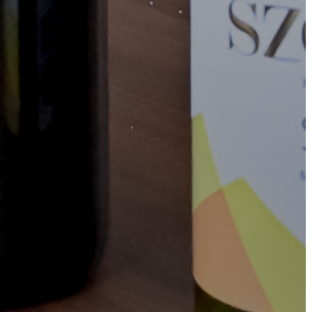
VÁROSHÁZA
AZ
ÖNKORMÁNYZAT
A
KÉPVISELŐ-
TESTÜLET
A
VÁROSRENDÉSZET