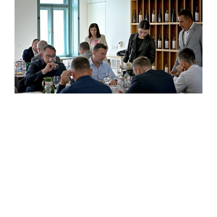
A városbor címet minden évben olyan bor nyerheti
el, amely Gyöngyös közigazgatási területén
található szőlőültetvényről és helyi borászattól
származik.