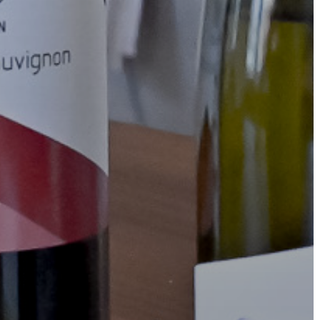
FEJLESZTÉSEK
KÖRNYEZETVÉDELEM
TELEPÜLÉSRENDEZÉS
STRATÉGIÁK
ÉS
KONCEPCIÓK
BEJELENTŐ