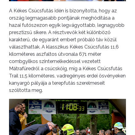
A Kékes Csúcsfutás idén is bizonyította, hogy az
ország legmagasabb pontjának meghódítása a
hazai futószezon egyik legvágyottabb, legnagyobb
presztízsű sikere. A résztvevők két különböző
karakterű, de egyaránt embert próbáló táv közül
választhattak. A klasszikus Kékes Csúcsfutás 11,6
kilométeres aszfaltos útvonala 671 méter
combgyilkos szintemelkedéssel vezetett
Mátrafüredről a csúcskőig, míg a Kékes Csúcsfutás
Trail 11,5 kilométeres, vadregényes erdei ösvényeken
kanyargó pályája a terepfutás szerelmeseit
szólította meg.