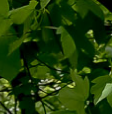
A
VÁROS
KIEMELT
LÁTVÁNYOSSÁGOK
GYÖNGYÖS
VÁROS
ÉRTÉKTÁRA