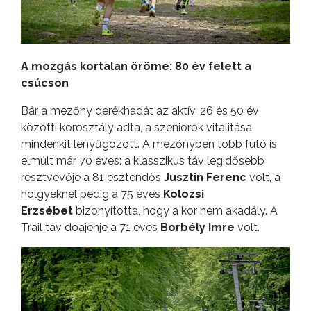
A mozgás kortalan öröme: 80 év felett a
csúcson
Bár a mezőny derékhadát az aktív, 26 és 50 év
közötti korosztály adta, a szeniorok vitalitása
mindenkit lenyűgözött. A mezőnyben több futó is
elmúlt már 70 éves: a klasszikus táv legidősebb
résztvevője a 81 esztendős
Jusztin Ferenc
volt, a
hölgyeknél pedig a 75 éves
Kolozsi
Erzsébet
bizonyította, hogy a kor nem akadály. A
Trail táv doajenje a 71 éves
Borbély Imre
volt.