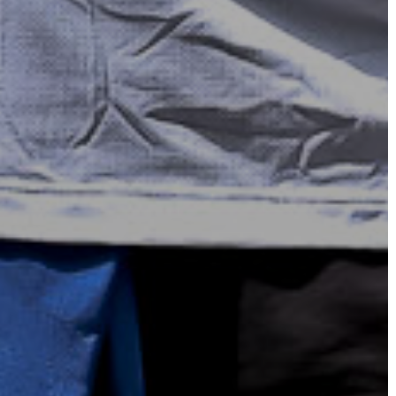
A
KÉPVISELŐ-
TESTÜLET
A
VÁROSRENDÉSZET
TÁJÉKOZTATÓK
ÁTLÁTHATÓSÁG
AZ
ÖNKORMÁNYZATI
CÉGEK
ÉS
INTÉZMÉNYEK
NYOMTATVÁNYOK