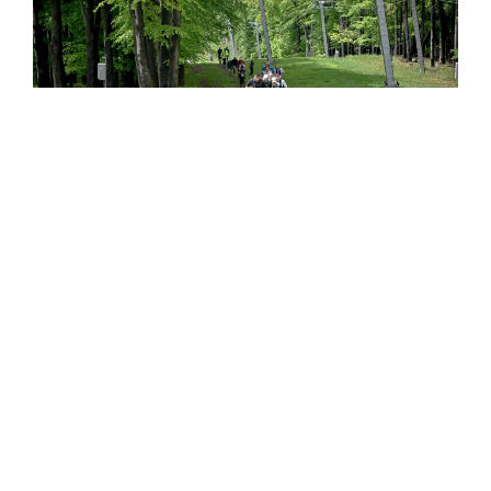
Ismert arcok és élsportolók a Mátra lejtőin
A hatalmas tömegben számos neves induló is a
határait feszegette. A klasszikus aszfaltos távot
teljesítette többek között
dr. Bogdándi
Virág
kémikus-influenszer,
Galambos
Péter
világbajnoki ezüstérmes evezős, valamint az
ultrafutás fenegyerekei,
Takács Krisztián „Csipi”
és
a Himalája Hell Race győztese,
Toldi Péter
. A
terepfutó (Trail) mezőnyben állt rajthoz a hazai
ultrafutás legendája,
Bogár János
, a kétszeres