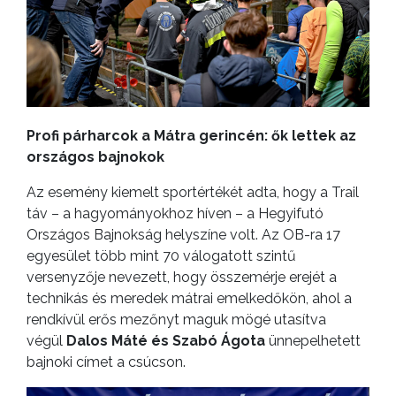
Profi párharcok a Mátra gerincén: ők lettek az
országos bajnokok
Az esemény kiemelt sportértékét adta, hogy a Trail
táv – a hagyományokhoz híven – a Hegyifutó
Országos Bajnokság helyszíne volt. Az OB-ra 17
egyesület több mint 70 válogatott szintű
versenyzője nevezett, hogy összemérje erejét a
technikás és meredek mátrai emelkedőkön, ahol a
rendkívül erős mezőnyt maguk mögé utasítva
végül
Dalos Máté és Szabó Ágota
ünnepelhetett
bajnoki címet a csúcson.