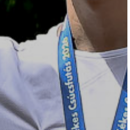
AZ
ÉPÜLŐ
VÁROS
FEJLESZTÉSEK
KÖRNYEZETVÉDELEM
TELEPÜLÉSRENDEZÉS