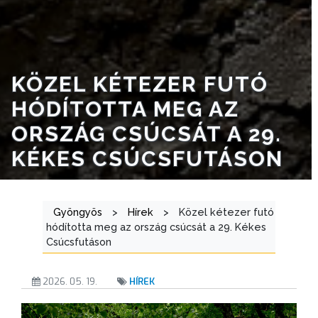
KÖZEL KÉTEZER FUTÓ
HÓDÍTOTTA MEG AZ
ORSZÁG CSÚCSÁT A 29.
KÉKES CSÚCSFUTÁSON
Gyöngyös
>
Hírek
>
Közel kétezer futó
hódította meg az ország csúcsát a 29. Kékes
Csúcsfutáson
2026. 05. 19.
HÍREK