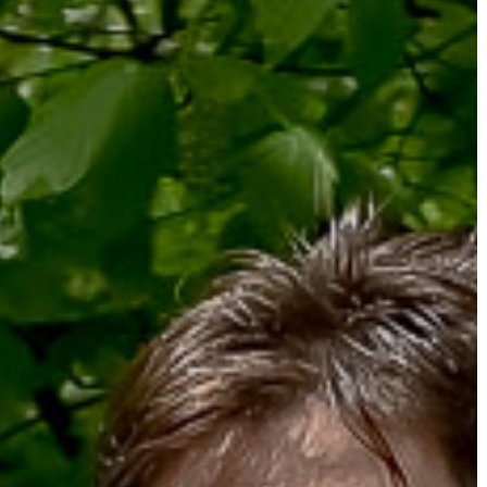
A
VÁROS
PÉNZÜGYEI