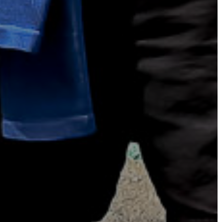
E-
ÜGYINTÉZÉS
TESTÜLETI
ANYAGOK
KISTÉRSÉG
GEOTERM-
GYÖNGYÖS