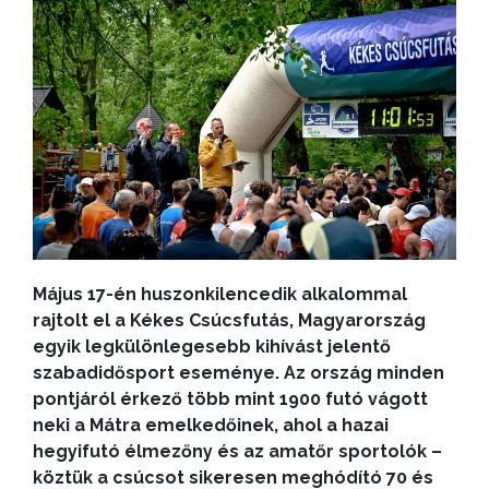
Május 17-én huszonkilencedik alkalommal
rajtolt el a Kékes Csúcsfutás, Magyarország
egyik legkülönlegesebb kihívást jelentő
szabadidősport eseménye. Az ország minden
pontjáról érkező több mint 1900 futó vágott
neki a Mátra emelkedőinek, ahol a hazai
hegyifutó élmezőny és az amatőr sportolók –
köztük a csúcsot sikeresen meghódító 70 és