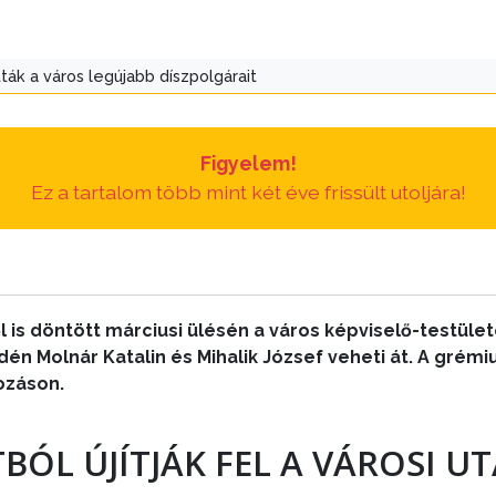
ák a város legújabb díszpolgárait
Figyelem!
Ez a tartalom több mint két éve frissült utoljára!
l is döntött márciusi ülésén a város képviselő-testüle
t idén Molnár Katalin és Mihalik József veheti át. A gr
ozáson.
BÓL ÚJÍTJÁK FEL A VÁROSI U