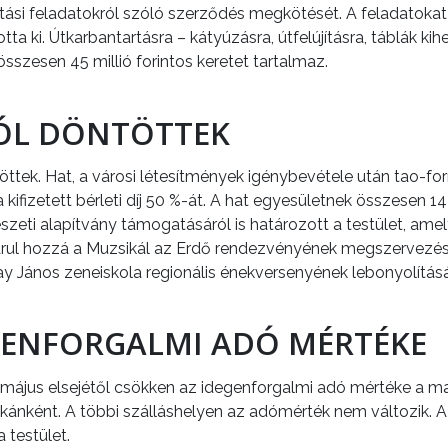
tási feladatokról szóló szerződés megkötését. A feladatoka
a ki. Útkarbantartásra – kátyúzásra, útfelújításra, táblák kihe
összesen 45 millió forintos keretet tartalmaz.
ÓL DÖNTÖTTEK
tek. Hat, a városi létesítmények igénybevétele után tao-forrá
kifizetett bérleti díj 50 %-át. A hat egyesületnek összesen 14 
eti alapítvány támogatásáról is határozott a testület, amely
 járul hozzá a Muzsikál az Erdő rendezvényének megszervez
tzay János zeneiskola regionális énekversenyének lebonyolítás
GENFORGALMI ADÓ MÉRTÉKE
t május elsejétől csökken az idegenforgalmi adó mértéke a 
zakánként. A többi szálláshelyen az adómérték nem változik.
 testület.