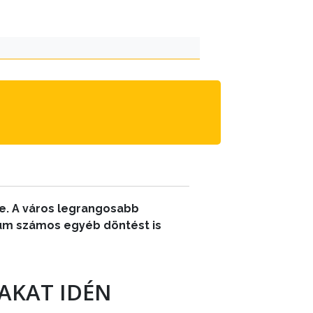
te. A város legrangosabb
émium számos egyéb döntést is
TAKAT IDÉN