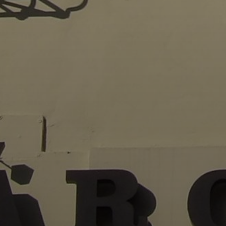
VÁROSHÁZA
AZ
ÖNKORMÁNYZAT
A
KÉPVISELŐ-
TESTÜLET