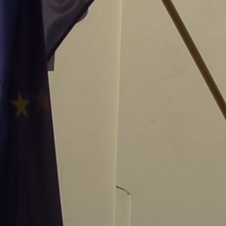
A
VÁROS
PÉNZÜGYEI
KÖLTSÉGVETÉSI
RENDELETEK