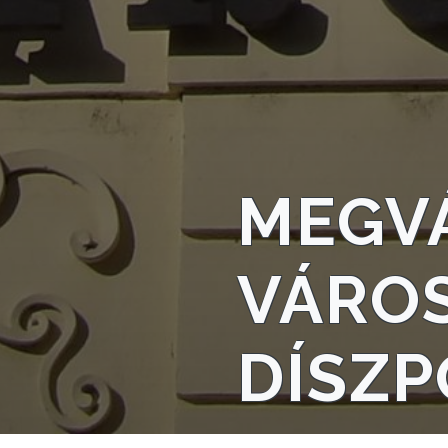
A
VÁROSRENDÉSZET
TÁJÉKOZTATÓK
ÁTLÁTHATÓSÁG
MEGV
AZ
ÖNKORMÁNYZATI
CÉGEK
VÁRO
ÉS
INTÉZMÉNYEK
DÍSZP
NYOMTATVÁNYOK
E-
ÜGYINTÉZÉS