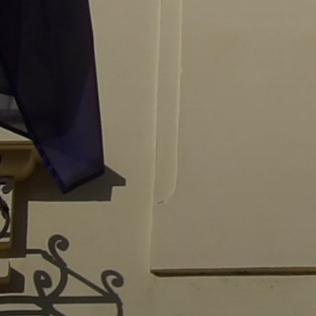
AZ
ÉPÜLŐ
VÁROS
FEJLESZTÉSEK
KÖRNYEZETVÉDELEM
TELEPÜLÉSRENDEZÉS
STRATÉGIÁK
ÉS
KONCEPCIÓK
BEJELENTŐ