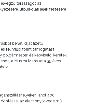
t elvégző társaságot az
lyezésére, útburkolati jelek festésére
sból bérleti díjat fizető
és fél millió forint támogatást
 polgármesteri és képviselői keretek
éséhez, a Musica Mansueta 35 éves
ához.
magánszálláshelyeken, ahol 400
 A döntéssel az alacsony jövedelmű