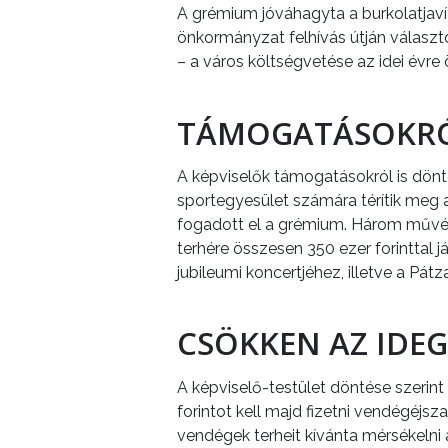
A grémium jóváhagyta a burkolatjaví
önkormányzat felhívás útján választott
– a város költségvetése az idei évre 
TÁMOGATÁSOKR
A képviselők támogatásokról is döntöt
sportegyesület számára térítik meg a 
fogadott el a grémium. Három művész
terhére összesen 350 ezer forinttal
jubileumi koncertjéhez, illetve a Pá
CSÖKKEN AZ IDE
A képviselő-testület döntése szerin
forintot kell majd fizetni vendégéjs
vendégek terheit kívánta mérsékelni a