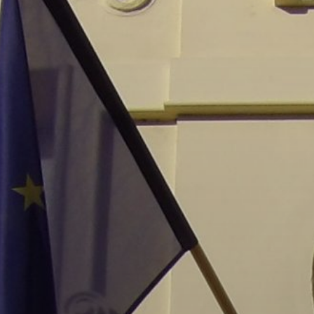
GYÖNGYÖS
VÁROS
ÉRTÉKTÁRA
VÁROSUNKRÓL
LAKOSSÁGI
INFORMÁCIÓK
HASZNOS
KVÍZ