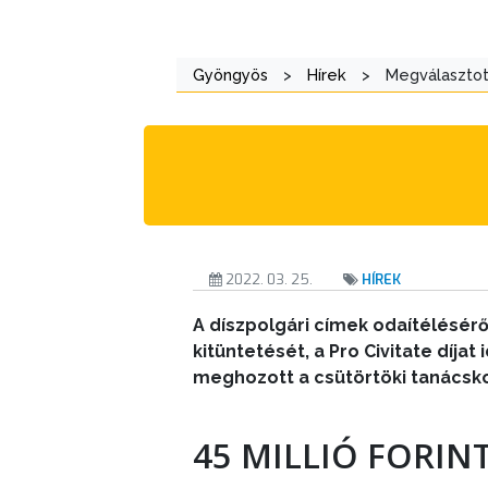
TESTÜLETI
Gyöngyös
>
Hírek
>
Megválasztott
ANYAGOK
KISTÉRSÉG
GEOTERM-
GYÖNGYÖS
2022. 03. 25.
HÍREK
A díszpolgári címek odaítélésérő
kitüntetését, a Pro Civitate díja
meghozott a csütörtöki tanácsk
45 MILLIÓ FORINT