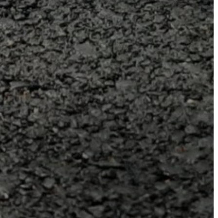
VÁROSHÁZA
AZ
ÖNKORMÁNYZAT
A
KÉPVISELŐ-