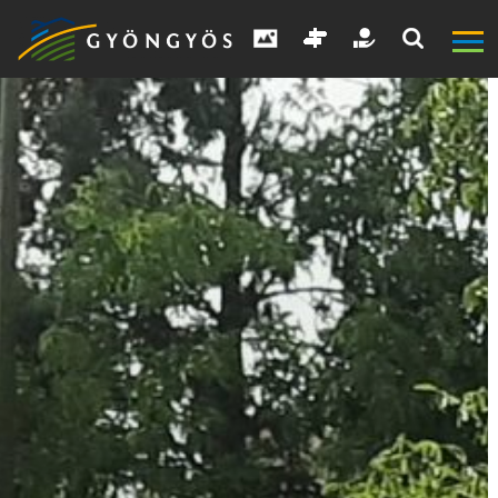
A
VÁROS
KIEMELT
LÁTVÁNYOSSÁGOK