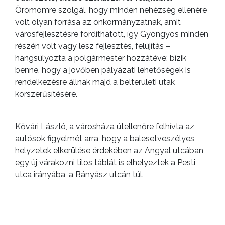
Örömömre szolgál, hogy minden nehézség ellenére
volt olyan forrása az önkormányzatnak, amit
városfejlesztésre fordíthatott, így Gyöngyös minden
részén volt vagy lesz fejlesztés, felújítás –
hangsúlyozta a polgármester hozzátéve: bízik
benne, hogy a jövőben pályázati lehetőségek is
rendelkezésre állnak majd a belterületi utak
korszerűsítésére.
Kővári László, a városháza útellenőre felhívta az
autósok figyelmét arra, hogy a balesetveszélyes
helyzetek elkerülése érdekében az Angyal utcában
egy új várakozni tilos táblát is elhelyeztek a Pesti
utca irányába, a Bányász utcán túl.