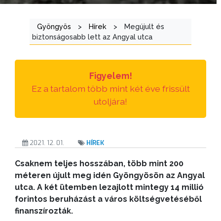
ÜGYINTÉZÉS
TESTÜLETI
Gyöngyös
>
Hírek
>
Megújult és
biztonságosabb lett az Angyal utca
ANYAGOK
KISTÉRSÉG
Figyelem!
GEOTERM-
Ez a tartalom több mint két éve frissült
GYÖNGYÖS
utoljára!
2021. 12. 01.
HÍREK
Csaknem teljes hosszában, több mint 200
méteren újult meg idén Gyöngyösön az Angyal
utca. A két ütemben lezajlott mintegy 14 millió
forintos beruházást a város költségvetéséből
finanszírozták.