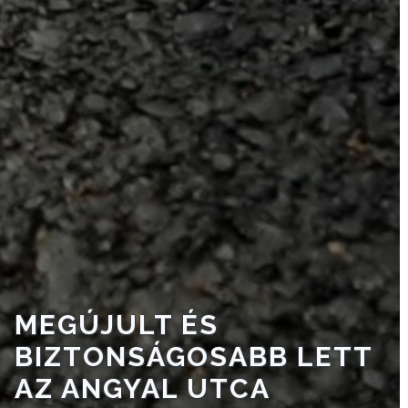
TESTÜLET
A
VÁROSRENDÉSZET
TÁJÉKOZTATÓK
ÁTLÁTHATÓSÁG
AZ
ÖNKORMÁNYZATI
CÉGEK
ÉS
INTÉZMÉNYEK
MEGÚJULT ÉS
NYOMTATVÁNYOK
BIZTONSÁGOSABB LETT
AZ ANGYAL UTCA
E-