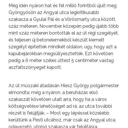
Még idén nyáron hat és fél millió forintból újult meg
Gyöngyösön az Angyal utca legkritikusabb
szakasza a Gyulai Pál és a Vörösmarty utca között,
száz méteren. November közepén pedig újabb több
mint száz méteren bontották el az út régi szegélyét,
és teljesen új betonelemekből készült kiemelt
szegélyt építettek mindkét oldalon, úgy, hogy azt a
kapubejárókban megsüllyesztették. Ezt követően
pedig a 6 méter széles úttest 5 centiméter vastag
aszfaltszőnyeget kapott.
Az út műszaki átadásán Hiesz György polgármester
elmondta: még a nyáron, a beruházás első
szakaszát követően utalt arra, hogy ha a város
költségvetése lehetőséget ad rá, az utca további
részét is felújítják. – Most egy lépéssel közelebb
kerültünk a Pesti utcához, már csak az Angyal utca
odavezető, utolsó szakasza vár felújításra.