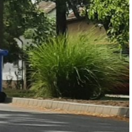
GYÖNGYÖS
VÁROS
ÉRTÉKTÁRA
VÁROSUNKRÓL
LAKOSSÁGI
INFORMÁCIÓK
HASZNOS
KVÍZ