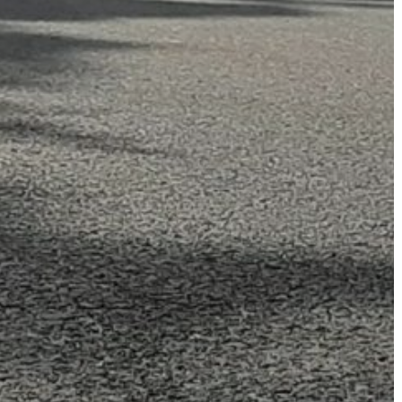
A
VÁROS
PÉNZÜGYEI
KÖLTSÉGVETÉSI
RENDELETEK