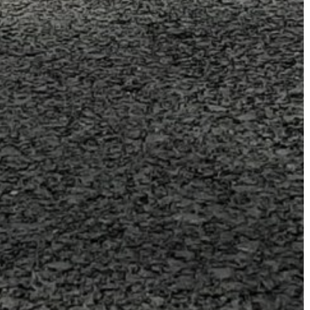
AZ
ÉPÜLŐ
VÁROS
FEJLESZTÉSEK
KÖRNYEZETVÉDELEM
TELEPÜLÉSRENDEZÉS
STRATÉGIÁK
ÉS
KONCEPCIÓK
BEJELENTŐ