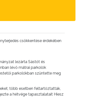
ványterjedés csökkentése érdekében
mányzat lezárta Sástót és
nban lévő mátrai parkolók
kestetői parkolókban szüntette meg
eket, több esetben feltartóztatták,
egezte a hétvége tapasztalatait Hiesz