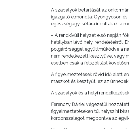
A szabályok betartását az önkormán
igazgató elmondta: Gyöngyösön és a 
egészségügyi sétára indultak el, a m
– A rendkívüli helyzet első napján f
hatályban lévő helyi rendeletekről. 
polgárőrséggel együttműködve a nagy
nem rendelkezett kesztyűvel vagy m
esetben csak a felszólítást követően
A figyelmeztetések rövid idő alatt 
maszkot és kesztyűt, ez az ünnepek 
A szabályok és a helyi rendelkezések 
Ferenczy Dániel végezetül hozzátet
figyelmeztetéseken túl helyszíni bír
kordonszalagot megbontva az egyik l