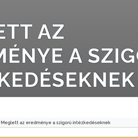
TT AZ
ÉNYE A SZI
ZKEDÉSEKNEK
Meglett az eredménye a szigorú intézkedéseknek