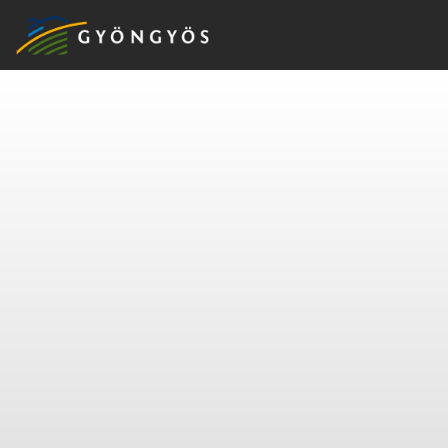
A
VÁROS
KIEMELT
LÁTVÁNYOSSÁGOK
GYÖNGYÖS
VÁROS