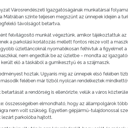
yzat Városrendészeti Igazgatóságának munkatársai folyamat
Mátrában szinte teljesen megszűnt az ünnepek idején a turis
egfelelő távolságot betartva.
őként felvilágosító munkát végeztünk, amikor tájékoztattuk a
Ennek a parkolási korlátozás mellett fontos része volt a masz
obb üzletláncoknál nyomatékosan felhívtuk a figyelmet a vé
aszkkal, nem engedtük be az üzletbe – mondta az igazgató
 került elő a táskából a gumikesztyű és a szájmaszk.
eredményest hoztak. Ugyanis míg az ünnepek első felében tíz
második felében már tízből nyolcan rendelkeztek mindkettőve
betartását a rendőrség is ellenőrizte, velük a város közterület
te: összességében elmondható, hogy az állampolgárok több
ságra nem volt szükség. Egyetlen gépjármű-tulajdonossal szem
ezárt parkolóba hajtott.