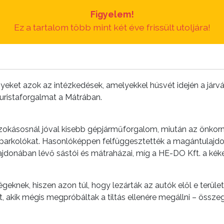
Figyelem!
Ez a tartalom több mint két éve frissült utoljára!
yeket azok az intézkedések, amelyekkel húsvét idején a jár
turistaforgalmat a Mátrában.
zokásosnál jóval kisebb gépjárműforgalom, miután az önkor
 parkolókat. Hasonlóképpen felfüggesztették a magántulajdo
ulajdonában lévő sástói és mátraházai, míg a HE-DO Kft. a ké
knek, hiszen azon túl, hogy lezárták az autók elől e terület
at, akik mégis megpróbáltak a tiltás ellenére megállni – össz