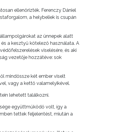
osan ellenőrizték. Ferenczy Dániel
taforgalom, a helybeliek is csupán
z állampolgárokat az ünnepek alatt
k és a kesztyű kötelező használata. A
dőfelszerelések viselésére, és aki
ság vezetője hozzátéve: sok
ből mindössze két ember viselt
l, vagy a kettő valamelyikével.
ein lehetett találkozni.
sége együttműködő volt, így a
ben tettek feljelentést, miután a