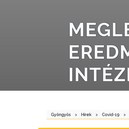
VÁROSHÁZA
MEGLE
AZ
ÖNKORMÁNYZAT
EREDM
A
KÉPVISELŐ-
INTÉ
TESTÜLET
A
VÁROSRENDÉSZET
TÁJÉKOZTATÓK
Gyöngyös
>
Hírek
>
Covid-19
>
ÁTLÁTHATÓSÁG