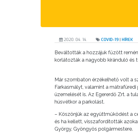
AZ
ÖNKORMÁNYZATI
CÉGEK
ÉS
INTÉZMÉNYEK
2020. 04. 14.
COVID-19
|
HÍREK
NYOMTATVÁNYOK
Beváltották a hozzájuk fűzött remén
korlátozták a nagyobb kiránduló és 
E-
ÜGYINTÉZÉS
Már szombaton érzékelhető volt a s
TESTÜLETI
Farkasmályt, valamint a mátrafüredi
üzemelését is. Az Egererdő Zrt. a t
ANYAGOK
húsvétkor a parkolást.
KISTÉRSÉG
– Köszönjük az együttműködést a cége
és ha kellett, visszafordították azok
GEOTERM-
György, Gyöngyös polgármestere.
GYÖNGYÖS