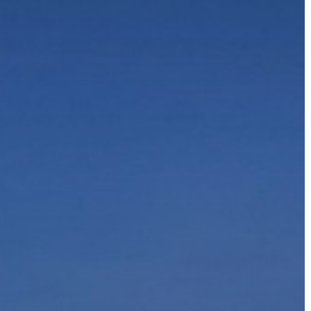
GYÖNGYÖS
VÁROS
ÉRTÉKTÁRA
VÁROSUNKRÓL
LAKOSSÁGI
INFORMÁCIÓK
HASZNOS
KVÍZ