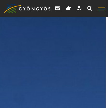
A
VÁROS
KIEMELT
LÁTVÁNYOSSÁGOK