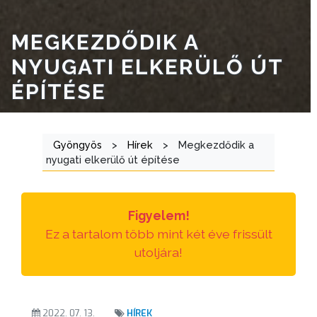
E-
MEGKEZDŐDIK A
ÜGYINTÉZÉS
NYUGATI ELKERÜLŐ ÚT
TESTÜLETI
ÉPÍTÉSE
ANYAGOK
KISTÉRSÉG
Gyöngyös
>
Hírek
>
Megkezdődik a
nyugati elkerülő út építése
GEOTERM-
GYÖNGYÖS
Figyelem!
Ez a tartalom több mint két éve frissült
utoljára!
2022. 07. 13.
HÍREK