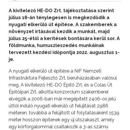
A kivitelező HE-DO Zrt. tájékoztatása szerint
július 18-án ténylegesen is megkezdődik a
nyugati elkerülő út építése. A szakemberek a
növényzet irtásával kezdik a munkát, majd
július 25-étől a kerítések bontására kerül sor. A
földmunka, humuszleszedés munkáinak
tervezett kezdési időpontja 2022. augusztus 1-
je.
A nyugati elkerülő út építése a NIF Nemzeti
Infrastruktúra Fejlesztő Zrt. beruházásában valósul
meg. A kivitelező HE-DO Építő Zrt. és a Colas Út
Építőipari Zrt. alkotta konzorcium szakemberei
elvégzik a 2006-ban már megépített 2406-os jelű
úttól induló nyugati elkerülő út felújítását 2986
méteren, továbbá a felújított út folytatásaként 1539
méter hosszon építenek egy új útszakaszt, amely
egy körforgalommal csatlakozik a 3-as számú