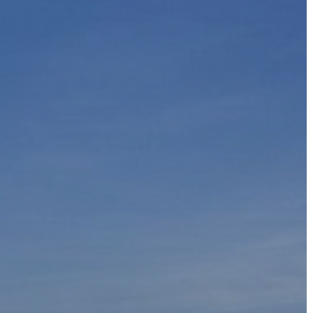
A
VÁROS
PÉNZÜGYEI
KÖLTSÉGVETÉSI
RENDELETEK