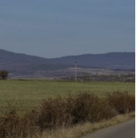
AZ
ÉPÜLŐ
VÁROS
FEJLESZTÉSEK
KÖRNYEZETVÉDELEM
TELEPÜLÉSRENDEZÉS
STRATÉGIÁK
ÉS
KONCEPCIÓK