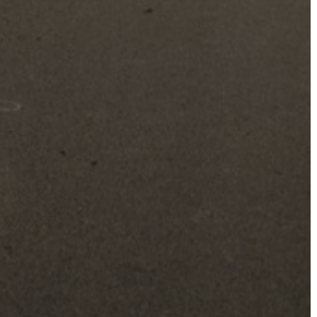
A
KÉPVISELŐ-
TESTÜLET
A
VÁROSRENDÉSZET
TÁJÉKOZTATÓK
ÁTLÁTHATÓSÁG
AZ
ÖNKORMÁNYZATI
CÉGEK
ÉS
INTÉZMÉNYEK
NYOMTATVÁNYOK