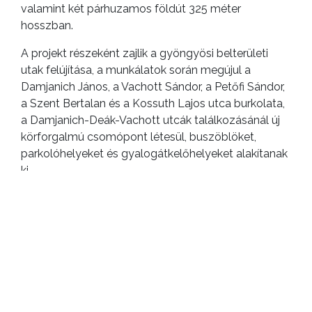
valamint két párhuzamos földút 325 méter
hosszban.
A projekt részeként zajlik a gyöngyösi belterületi
utak felújítása, a munkálatok során megújul a
Damjanich János, a Vachott Sándor, a Petőfi Sándor,
a Szent Bertalan és a Kossuth Lajos utca burkolata,
a Damjanich-Deák-Vachott utcák találkozásánál új
körforgalmú csomópont létesül, buszöblöket,
parkolóhelyeket és gyalogátkelőhelyeket alakítanak
ki.
Borítókép: Nemzeti Infrastruktúra Fejlesztő Zrt.
ELŐZŐ CIKK
Igazgatási szünet az önkormányzati