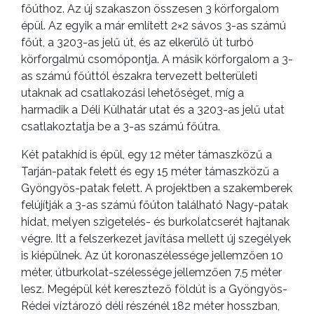
főúthoz. Az új szakaszon összesen 3 körforgalom
épül. Az egyik a már említett 2×2 sávos 3-as számú
főút, a 3203-as jelű út, és az elkerülő út turbó
körforgalmú csomópontja. A másik körforgalom a 3-
as számú főúttól északra tervezett belterületi
utaknak ad csatlakozási lehetőséget, míg a
harmadik a Déli Külhatár utat és a 3203-as jelű utat
csatlakoztatja be a 3-as számú főútra.
Két patakhíd is épül, egy 12 méter támaszközű a
Tarján-patak felett és egy 15 méter támaszközű a
Gyöngyös-patak felett. A projektben a szakemberek
felújítják a 3-as számú főúton található Nagy-patak
hidat, melyen szigetelés- és burkolatcserét hajtanak
végre. Itt a felszerkezet javítása mellett új szegélyek
is kiépülnek. Az út koronaszélessége jellemzően 10
méter, útburkolat-szélessége jellemzően 7,5 méter
lesz. Megépül két keresztező földút is a Gyöngyös-
Rédei víztározó déli részénél 182 méter hosszban,