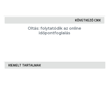
KÖVETKEZŐ CIKK
Oltás: folytatódik az online
időpontfoglalás
KIEMELT TARTALMAK
Városkártya
Gyöngyösi Újság
Karrier