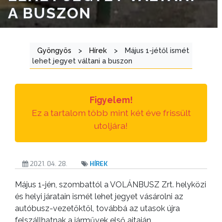
A BUSZON
ÁTLÁTHATÓSÁG
AZ
ÖNKORMÁNYZATI
Gyöngyös
>
Hírek
>
Május 1-jétől ismét
lehet jegyet váltani a buszon
CÉGEK
ÉS
INTÉZMÉNYEK
Figyelem!
Ez a tartalom több mint két éve frissült
NYOMTATVÁNYOK
utoljára!
E-
ÜGYINTÉZÉS
2021. 04. 28.
HÍREK
TESTÜLETI
Május 1-jén, szombattól a VOLÁNBUSZ Zrt. helyközi
ANYAGOK
és helyi járatain ismét lehet jegyet vásárolni az
autóbusz-vezetőktől, továbbá az utasok újra
KISTÉRSÉG
felszállhatnak a járművek első ajtaján.