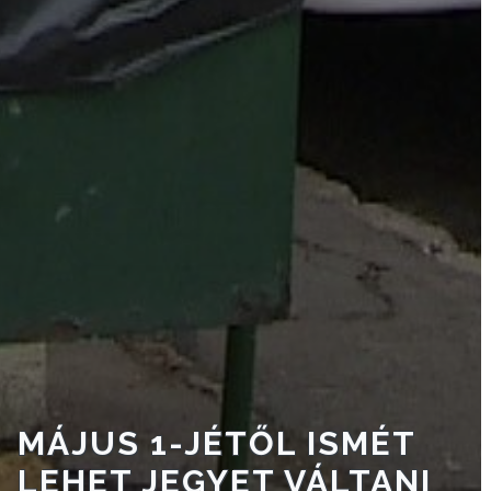
VÁROSHÁZA
AZ
ÖNKORMÁNYZAT
A
KÉPVISELŐ-
TESTÜLET
A
VÁROSRENDÉSZET
MÁJUS 1-JÉTŐL ISMÉT
TÁJÉKOZTATÓK
LEHET JEGYET VÁLTANI