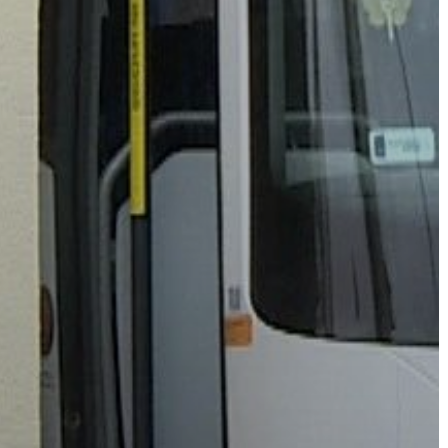
A
VÁROS
PÉNZÜGYEI
KÖLTSÉGVETÉSI
RENDELETEK
AZ
ÉPÜLŐ
VÁROS