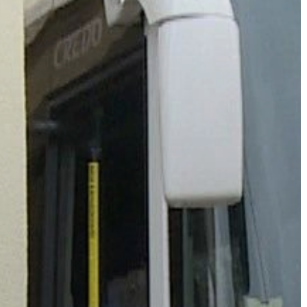
ÉRTÉKTÁRA
VÁROSUNKRÓL
LAKOSSÁGI
INFORMÁCIÓK
HASZNOS
KVÍZ