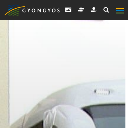
A
VÁROS
KIEMELT
LÁTVÁNYOSSÁGOK
GYÖNGYÖS
VÁROS