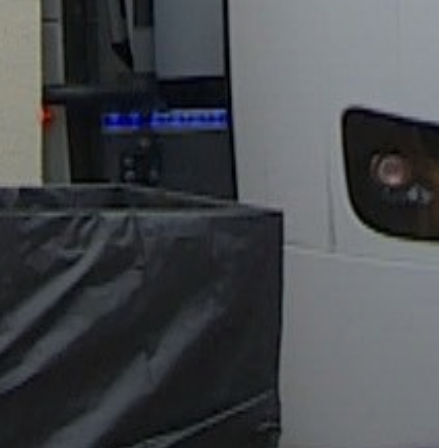
FEJLESZTÉSEK
KÖRNYEZETVÉDELEM
TELEPÜLÉSRENDEZÉS
STRATÉGIÁK
ÉS
KONCEPCIÓK
BEJELENTŐ