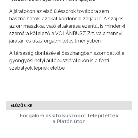
GEOTERM-
A járatokon az első üléssorok továbbra sem
GYÖNGYÖS
használhatók, azokat kordonnal zárják le. A száj és
az orr maszkkal való eltakarása ezentúl is mindenki
számára kötelező a VOLÁNBUSZ Zrt. valamennyi
járatán és utasforgalmi létesítményében.
A társaság döntésével összhangban szombattól a
gyöngyösi helyi autóbuszjáratokon is a fenti
szabályok lépnek életbe.
ELŐZŐ CIKK
Forgalomlassító küszöböt telepítettek
a Platán úton