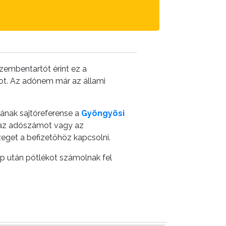
zembentartót érint ez a
tot. Az adónem már az állami
ának sajtóreferense a
Gyöngyösi
i az adószámot vagy az
eget a befizetőhöz kapcsolni.
p után pótlékot számolnak fel