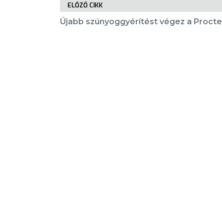
ELŐZŐ CIKK
E-
Újabb szúnyoggyérítést végez a Proc
ÜGYINTÉZÉS
TESTÜLETI
ANYAGOK
KISTÉRSÉG
KIEMELT TARTALMAK
GEOTERM-
Városkártya
Gyöngyösi Újság
GYÖNGYÖS