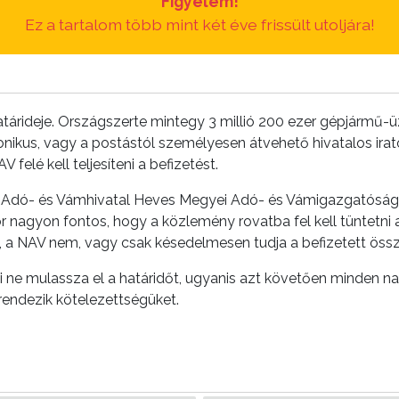
Figyelem!
Ez a tartalom több mint két éve frissült utoljára!
atárideje. Országszerte mintegy 3 millió 200 ezer gépjármű-ü
ronikus, vagy a postástól személyesen átvehető hivatalos ira
 felé kell teljesíteni a befizetést.
ti Adó- és Vámhivatal Heves Megyei Adó- és Vámigazgatóság
r nagyon fontos, hogy a közlemény rovatba fel kell tüntetn
, a NAV nem, vagy csak késedelmesen tudja a befizetett össz
ne mulassza el a határidőt, ugyanis azt követően minden na
rendezik kötelezettségüket.