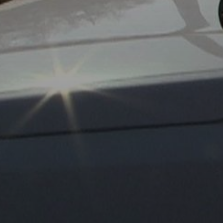
KÖLTSÉGVETÉSI
RENDELETEK
AZ
ÉPÜLŐ
VÁROS
FEJLESZTÉSEK
KÖRNYEZETVÉDELEM
TELEPÜLÉSRENDEZÉS