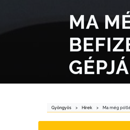
STRATÉGIÁK
MA MÉ
ÉS
KONCEPCIÓK
BEFIZ
BEJELENTŐ
GÉPJ
VÁROSHÁZA
Gyöngyös
>
Hírek
>
Ma még pótlé
AZ
ÖNKORMÁNYZAT