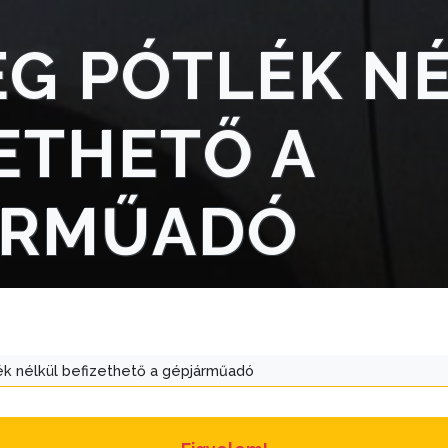
G PÓTLÉK N
ETHETŐ A
ÁRMŰADÓ
k nélkül befizethető a gépjárműadó