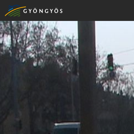
A
VÁROS
KIEMELT
LÁTVÁNYOSSÁGOK
GYÖNGYÖS
VÁROS
ÉRTÉKTÁRA