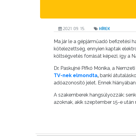
A
KÉPVISELŐ-
TESTÜLET
2021. 09. 15.
HÍREK
A
VÁROSRENDÉSZET
Ma jár le a gépjárműadó befizetési h
kötelezettség, ennyien kaptak elekt
TÁJÉKOZTATÓK
költségvetés forrását képezi, így a NAV
Dr. Paskujné Pifkó Mónika, a Nemze
ÁTLÁTHATÓSÁG
TV-nek elmondta
,
banki átutalásko
adóazonosító jelet. Ennek hiányában
AZ
ÖNKORMÁNYZATI
A szakemberek hangsúlyozzák: senki 
CÉGEK
azoknak, akik szeptember 15-e után 
ÉS
INTÉZMÉNYEK
NYOMTATVÁNYOK