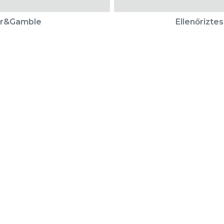
ter&Gamble
Ellenőrizte
Karrier
Eladó ingatlanok