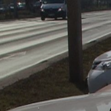
VÁROSUNKRÓL
LAKOSSÁGI
INFORMÁCIÓK
HASZNOS
KVÍZ
A
VÁROS
PÉNZÜGYEI