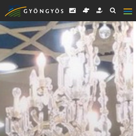
A
VÁROS
KIEMELT
LÁTVÁNYOSSÁGOK