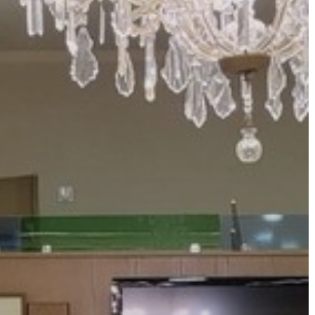
GYÖNGYÖS
VÁROS
ÉRTÉKTÁRA
VÁROSUNKRÓL
LAKOSSÁGI
INFORMÁCIÓK
HASZNOS
KVÍZ