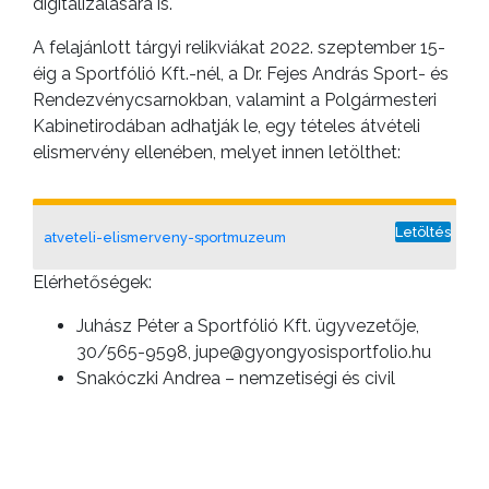
digitalizálására is.
A felajánlott tárgyi relikviákat 2022. szeptember 15-
éig a Sportfólió Kft.-nél, a Dr. Fejes András Sport- és
Rendezvénycsarnokban, valamint a Polgármesteri
Kabinetirodában adhatják le, egy tételes átvételi
elismervény ellenében, melyet innen letölthet:
Letöltés
atveteli-elismerveny-sportmuzeum
Elérhetőségek:
Juhász Péter a Sportfólió Kft. ügyvezetője,
30/565-9598, jupe@gyongyosisportfolio.hu
Snakóczki Andrea – nemzetiségi és civil
referens, 30/229-5043
snakoczki.andrea@gyongyosph.hu
Csárdás László – külügyi referens, 70/383-
0816 csardas.laszlo@gyongyosph.hu