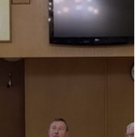
A
VÁROS
PÉNZÜGYEI
KÖLTSÉGVETÉSI
RENDELETEK