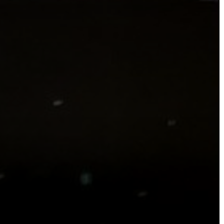
A
KÉPVISELŐ-
TESTÜLET
A
VÁROSRENDÉSZET
TÁJÉKOZTATÓK
ÁTLÁTHATÓSÁG
AZ
ÖNKORMÁNYZATI
CÉGEK
ÉS
INTÉZMÉNYEK