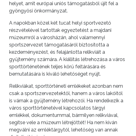
helyet, amit európai uniós támogatásból újít fel a
gyöngyösi önkormányzat.
A napokban közel két tucat helyi sportvezető
részvételével tartottak egyeztetést a majdani
múzeumról a városházán, ahol valamennyi
sportszervezet támogatásáról biztosította a
kezdeményezést, és felajánlotta relikviáit a
gyűjtemény számára. A kiállítás létrehozása a város
sporttörténetének teljes körű feltárására és
bemutatására is kiváló lehetőséget nyújt.
Relikviákat, sporttörténeti emlékeket azonban nem
csak a sportszervezetektől, hanem a város lakóitól
is várnak a gyűjtemény létrehozói. Ha rendelkezik a
város sporttörténetével kapcsolatos tárgyi
emlékkel, dokumentummal, bármilyen relikviával,
segítse vele a múzeum létrejöttét! Ha nem kíván
megválni az emléktárgytól, lehetőség van annak