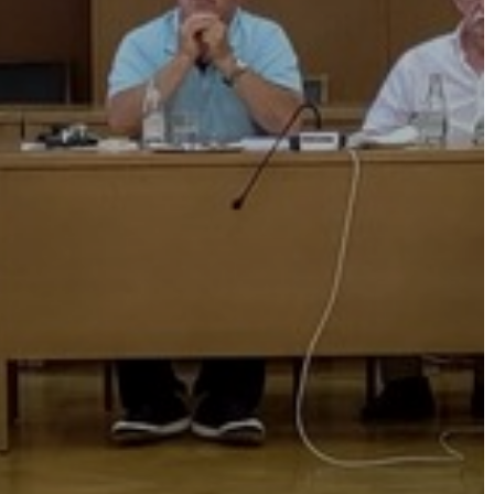
AZ
ÉPÜLŐ
VÁROS
FEJLESZTÉSEK
KÖRNYEZETVÉDELEM
TELEPÜLÉSRENDEZÉS
STRATÉGIÁK
ÉS
KONCEPCIÓK