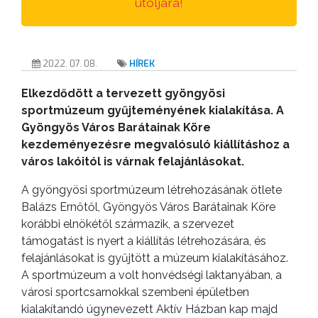
utoljára!
2022. 07. 08.
HÍREK
Elkezdődött a tervezett gyöngyösi
sportmúzeum gyűjteményének kialakítása. A
Gyöngyös Város Barátainak Köre
kezdeményezésre megvalósuló kiállításhoz a
város lakóitól is várnak felajánlásokat.
A gyöngyösi sportmúzeum létrehozásának ötlete
Balázs Ernőtől, Gyöngyös Város Barátainak Köre
korábbi elnökétől származik, a szervezet
támogatást is nyert a kiállítás létrehozására, és
felajánlásokat is gyűjtött a múzeum kialakításához.
A sportmúzeum a volt honvédségi laktanyában, a
városi sportcsarnokkal szembeni épületben
kialakítandó úgynevezett Aktív Házban kap majd