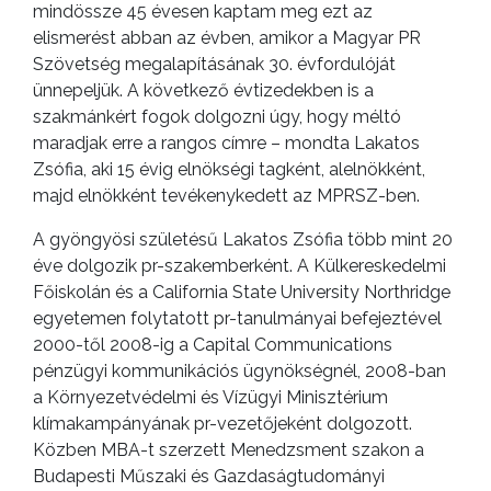
mindössze 45 évesen kaptam meg ezt az
elismerést abban az évben, amikor a Magyar PR
Szövetség megalapításának 30. évfordulóját
ünnepeljük. A következő évtizedekben is a
szakmánkért fogok dolgozni úgy, hogy méltó
maradjak erre a rangos címre – mondta Lakatos
Zsófia, aki 15 évig elnökségi tagként, alelnökként,
majd elnökként tevékenykedett az MPRSZ-ben.
A gyöngyösi születésű Lakatos Zsófia több mint 20
éve dolgozik pr-szakemberként. A Külkereskedelmi
Főiskolán és a California State University Northridge
egyetemen folytatott pr-tanulmányai befejeztével
2000-től 2008-ig a Capital Communications
pénzügyi kommunikációs ügynökségnél, 2008-ban
a Környezetvédelmi és Vízügyi Minisztérium
klímakampányának pr-vezetőjeként dolgozott.
Közben MBA-t szerzett Menedzsment szakon a
Budapesti Műszaki és Gazdaságtudományi