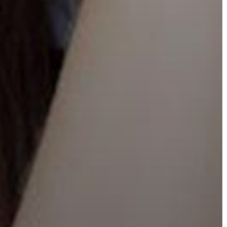
A
KÉPVISELŐ-
TESTÜLET
A
VÁROSRENDÉSZET
TÁJÉKOZTATÓK
ÁTLÁTHATÓSÁG
AZ
ÖNKORMÁNYZATI
CÉGEK
ÉS
INTÉZMÉNYEK