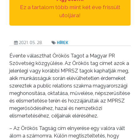
Ez a tartalom több mint két éve frissült
utoljára!
2021. 05. 28.
HÍREK
Évente választhat Örökös Tagot a Magyar PR
Szövetség közgyűlése. Az Örökös tag címet azok a
jelenlegi vagy korábbi MPRSZ tagok kaphatják meg,
akik munkásságuk során elévülhetetlen érdemeket
szereztek a public relations szakma magyarországi
meghonosítása, oktatása, művelése, népszerűsítése
és elismertetése terén és hozzájárultak az MPRSZ
megerősödéséhez, hazai és nemzetközi
elismertetéséhez, céljainak eléréséhez.
– Az Örökös Tagság cím elnyerése egy valóra vált
álom a számomra. Külön megtiszteltetés, hogy