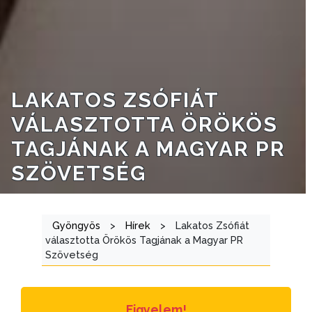
NYOMTATVÁNYOK
E-
ÜGYINTÉZÉS
LAKATOS ZSÓFIÁT
TESTÜLETI
VÁLASZTOTTA ÖRÖKÖS
ANYAGOK
TAGJÁNAK A MAGYAR PR
KISTÉRSÉG
SZÖVETSÉG
GEOTERM-
GYÖNGYÖS
Gyöngyös
>
Hírek
>
Lakatos Zsófiát
választotta Örökös Tagjának a Magyar PR
Szövetség
Figyelem!