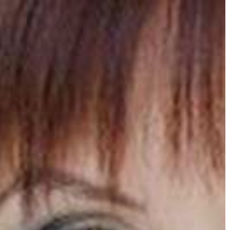
GYÖNGYÖS
VÁROS
ÉRTÉKTÁRA
VÁROSUNKRÓL
LAKOSSÁGI
INFORMÁCIÓK
HASZNOS
KVÍZ