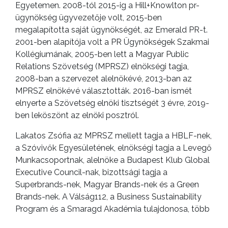
Egyetemen. 2008-tól 2015-ig a Hill+Knowlton pr-
ügynökség ügyvezetője volt, 2015-ben
megalapította saját ügynökségét, az Emerald PR-t.
2001-ben alapítója volt a PR Ügynökségek Szakmai
Kollégiumának, 2005-ben lett a Magyar Public
Relations Szövetség (MPRSZ) elnökségi tagja,
2008-ban a szervezet alelnökévé, 2013-ban az
MPRSZ elnökévé választották. 2016-ban ismét
elnyerte a Szövetség elnöki tisztségét 3 évre, 2019-
ben leköszönt az elnöki posztról.
Lakatos Zsófia az MPRSZ mellett tagja a HBLF-nek,
a Szóvivők Egyesületének, elnökségi tagja a Levegő
Munkacsoportnak, alelnöke a Budapest Klub Global
Executive Council-nak, bizottsági tagja a
Superbrands-nek, Magyar Brands-nek és a Green
Brands-nek. A Válság112, a Business Sustainability
Program és a Smaragd Akadémia tulajdonosa, több
egyetem vendégelőadója. Elismert fenntarthatósági