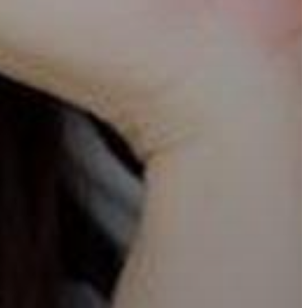
KONCEPCIÓK
BEJELENTŐ
VÁROSHÁZA
AZ
ÖNKORMÁNYZAT