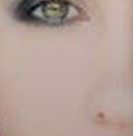
A
VÁROS
PÉNZÜGYEI
KÖLTSÉGVETÉSI
RENDELETEK