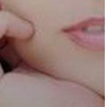
AZ
ÉPÜLŐ
VÁROS
FEJLESZTÉSEK
KÖRNYEZETVÉDELEM
TELEPÜLÉSRENDEZÉS
STRATÉGIÁK
ÉS