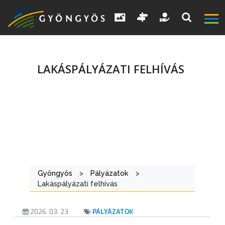
LAKÁSPÁLYÁZATI FELHÍVÁS
A
VÁROS
Gyöngyös
>
Pályázatok
>
Lakáspályázati felhívás
KIEMELT
2026. 03. 23.
PÁLYÁZATOK
LÁTVÁNYOSSÁGOK