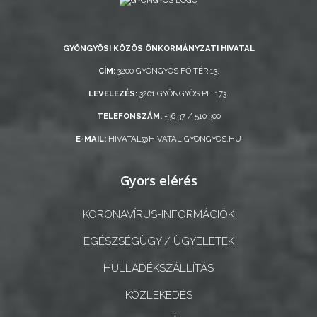
GYÖNGYÖSI KÖZÖS ÖNKORMÁNYZATI HIVATAL
CÍM:
3200 GYÖNGYÖS FŐ TÉR 13.
LEVELEZÉS:
3201 GYÖNGYÖS PF.:173.
TELEFONSZÁM:
+36 37 / 510 300
E-MAIL:
HIVATAL@HIVATAL.GYONGYOS.HU
Gyors elérés
KORONAVÍRUS-INFORMÁCIÓK
EGÉSZSÉGÜGY / ÜGYELETEK
HULLADÉKSZÁLLÍTÁS
KÖZLEKEDÉS