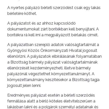
A nyertes pályázó bérleti szerződést csak egy lakás
bérletére köthet.
A pályázatot és az ahhoz kapcsolódó
AZ
dokumentumokat zárt borítékban kell benyújtani. A
ÉPÜLŐ
borítékra rá kell írni a megpályázott bérlakás címét.
VÁROS
A pályázatban szereplő adatok valóságtartalmát a
Gyöngyösi Közös Önkormányzati Hivatal jogosult
ellenőrizni. A pályázatok elbírálásának folyamatában
FEJLESZTÉSEK
a Bizottság bármely pályázat valóságtartalmának
ellenőrzését kezdeményezheti, illetve bármely
KÖRNYEZETVÉDELEM
pályázónál végeztethet környezettanulmányt. A
környezettanulmány készítésekor a Bizottság tagja
TELEPÜLÉSRENDEZÉS
jogosult jelen lenni.
STRATÉGIÁK
Eredményes pályázat esetén a bérleti szerződés
ÉS
fennállása alatt a bérlő köteles életvitelszerűen a
lakásban lakni és a polgárok személyi adatainak és
KONCEPCIÓK