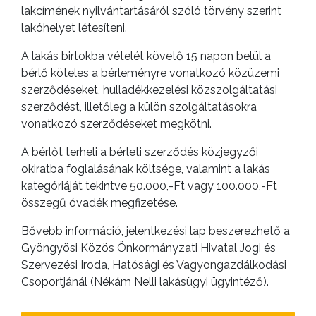
lakcímének nyilvántartásáról szóló törvény szerint
lakóhelyet létesíteni.
BEJELENTŐ
A lakás birtokba vételét követő 15 napon belül a
bérlő köteles a bérleményre vonatkozó közüzemi
szerződéseket, hulladékkezelési közszolgáltatási
szerződést, illetőleg a külön szolgáltatásokra
vonatkozó szerződéseket megkötni.
A bérlőt terheli a bérleti szerződés közjegyzői
okiratba foglalásának költsége, valamint a lakás
kategóriáját tekintve 50.000,-Ft vagy 100.000,-Ft
összegű óvadék megfizetése.
VÁROSHÁZA
Bővebb információ, jelentkezési lap beszerezhető a
Gyöngyösi Közös Önkormányzati Hivatal Jogi és
Szervezési Iroda, Hatósági és Vagyongazdálkodási
AZ
Csoportjánál (Nékám Nelli lakásügyi ügyintéző).
ÖNKORMÁNYZAT