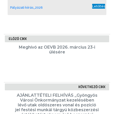
A
Letöltés
Pályázati kiírás_2026
KÉPVISELŐ-
TESTÜLET
A
ELŐZŐ CIKK
VÁROSRENDÉSZET
Meghívó az OEVB 2026. március 23-i
TÁJÉKOZTATÓK
ülésére
ÁTLÁTHATÓSÁG
AZ
ÖNKORMÁNYZATI
KÖVETKEZŐ CIKK
CÉGEK
AJÁNLATTÉTELI FELHÍVÁS „Gyöngyös
ÉS
Városi Önkormányzat kezelésében
INTÉZMÉNYEK
lévő utak oldószeres vonal és pozíció
jel festési munkái tárgyú közbeszerzési