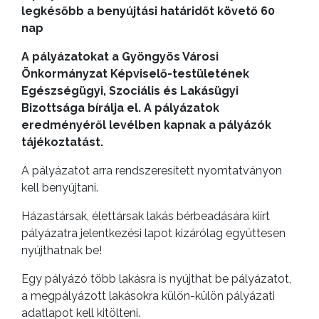
legkésőbb a benyújtási határidőt követő 60
nap
A pályázatokat a Gyöngyös Városi
Önkormányzat Képviselő-testületének
A
Egészségügyi, Szociális és
Lakásügyi
VÁROS
Bizottsága bírálja el. A pályázatok
PÉNZÜGYEI
eredményéről levélben kapnak a pályázók
tájékoztatást.
A pályázatot arra rendszeresített nyomtatványon
KÖLTSÉGVETÉSI
kell benyújtani.
RENDELETEK
Házastársak, élettársak lakás bérbeadására kiírt
pályázatra jelentkezési lapot kizárólag együttesen
nyújthatnak be!
Egy pályázó több lakásra is nyújthat be pályázatot,
a megpályázott lakásokra külön-külön pályázati
adatlapot kell kitölteni.