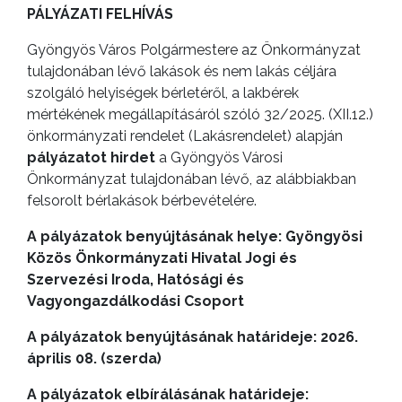
PÁLYÁZATI FELHÍVÁS
GYÖNGYÖS
VÁROS
Gyöngyös Város Polgármestere az Önkormányzat
tulajdonában lévő lakások és nem lakás céljára
ÉRTÉKTÁRA
szolgáló helyiségek bérletéről, a lakbérek
mértékének megállapításáról szóló 32/2025. (XII.12.)
VÁROSUNKRÓL
önkormányzati rendelet (Lakásrendelet) alapján
pályázatot hirdet
a Gyöngyös Városi
LAKOSSÁGI
Önkormányzat tulajdonában lévő, az alábbiakban
INFORMÁCIÓK
felsorolt bérlakások bérbevételére.
HASZNOS
A pályázatok benyújtásának helye: Gyöngyösi
Közös Önkormányzati Hivatal
Jogi és
KVÍZ
Szervezési Iroda, Hatósági és
Vagyongazdálkodási Csoport
A pályázatok benyújtásának határideje: 2026.
április 08. (szerda)
A pályázatok elbírálásának határideje: