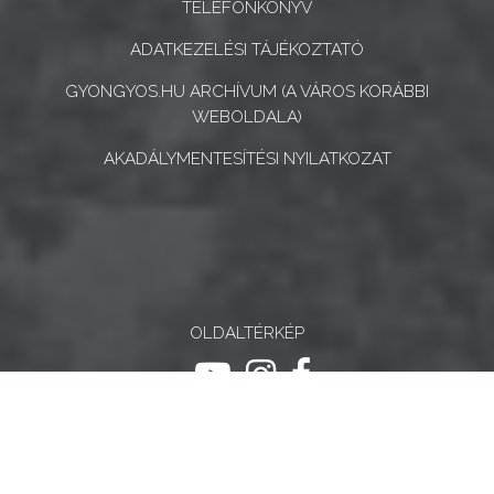
TELEFONKÖNYV
ADATKEZELÉSI TÁJÉKOZTATÓ
GYONGYOS.HU ARCHÍVUM (A VÁROS KORÁBBI
WEBOLDALA)
AKADÁLYMENTESÍTÉSI NYILATKOZAT
OLDALTÉRKÉP
ugrás youtube csatornára
ugrás instagram csatornár
ugrás facebook-oldalr
Keresés
Keresé
Gyöngyösi Kulturális Nonprofit Kft.