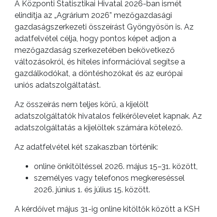
A Központi Statisztikai Hivatal 2026-ban ismét
ANYAGOK
elindítja az „Agrárium 2026” mezőgazdasági
gazdaságszerkezeti összeírást Gyöngyösön is. Az
KISTÉRSÉG
adatfelvétel célja, hogy pontos képet adjon a
mezőgazdaság szerkezetében bekövetkező
GEOTERM-
változásokról, és hiteles információval segítse a
GYÖNGYÖS
gazdálkodókat, a döntéshozókat és az európai
uniós adatszolgáltatást.
Az összeírás nem teljes körű, a kijelölt
adatszolgáltatók hivatalos felkérőlevelet kapnak. Az
adatszolgáltatás a kijelöltek számára kötelező.
Az adatfelvétel két szakaszban történik:
online önkitöltéssel 2026. május 15–31. között,
személyes vagy telefonos megkereséssel
2026. június 1. és július 15. között.
A kérdőívet május 31-ig online kitöltők között a KSH