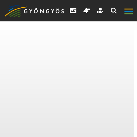
A
VÁROS
KIEMELT
LÁTVÁNYOSSÁGOK
GYÖNGYÖS