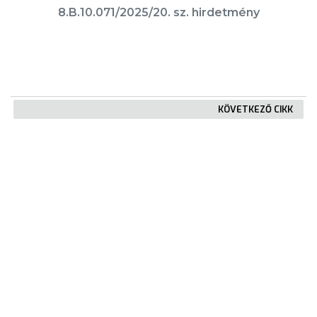
8.B.10.071/2025/20. sz. hirdetmény
KÖVETKEZŐ CIKK
Helyi Építészeti Tervtanács üléseinek
tervezett időpontjai
KIEMELT TARTALMAK
Városkártya
Gyöngyösi Újság