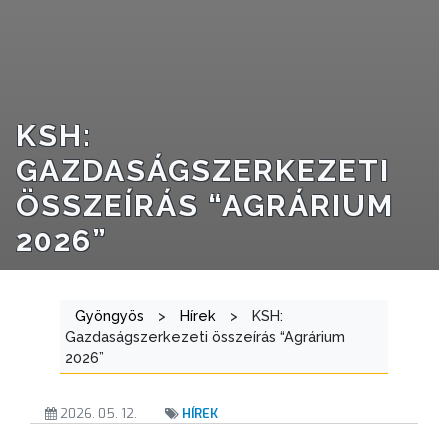
VÁROSRENDÉSZET
TÁJÉKOZTATÓK
ÁTLÁTHATÓSÁG
KSH:
AZ
GAZDASÁGSZERKEZETI
ÖNKORMÁNYZATI
ÖSSZEÍRÁS “AGRÁRIUM
CÉGEK
ÉS
2026”
INTÉZMÉNYEK
NYOMTATVÁNYOK
Gyöngyös
>
Hírek
>
KSH:
Gazdaságszerkezeti összeírás “Agrárium
E-
2026”
ÜGYINTÉZÉS
2026. 05. 12.
HÍREK
TESTÜLETI